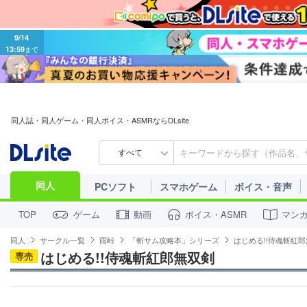
9/14
13:59
まで
同人誌・同人ゲーム・同人ボイス・ASMRならDLsite
すべて
同人
PCソフト
スマホゲーム
ボイス・音声
ゲーム
動画
ボイス・ASMR
マン
TOP
同人
サークル一覧
雨峠
「斬サム攻略本」シリーズ
はじめる!!侍魂斬紅
はじめる!!侍魂斬紅郎無双剣
専売