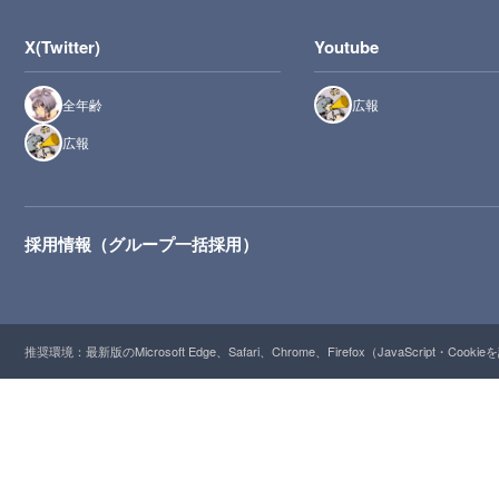
X(Twitter)
Youtube
全年齢
広報
広報
採用情報（グループ一括採用）
推奨環境：最新版のMicrosoft Edge、Safari、Chrome、Firefox（JavaScript・Cooki