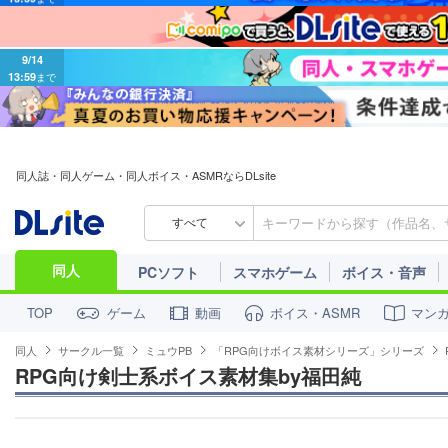
9/14
13:59
まで
同人誌・同人ゲーム・同人ボイス・ASMRならDLsite
すべて
同人
PCソフト
スマホゲーム
ボイス・音声
ゲーム
動画
ボイス・ASMR
マン
TOP
同人
サークル一覧
ミュウPB
「RPG向けボイス素材シリーズ」シリーズ
RPG向け剣士系ボイス素材集by福田純