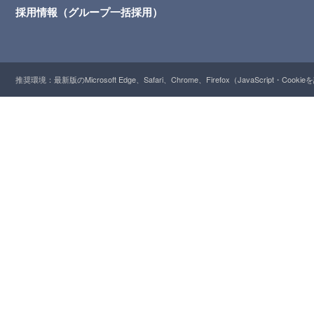
採用情報（グループ一括採用）
推奨環境：最新版のMicrosoft Edge、Safari、Chrome、Firefox（JavaScript・Cooki