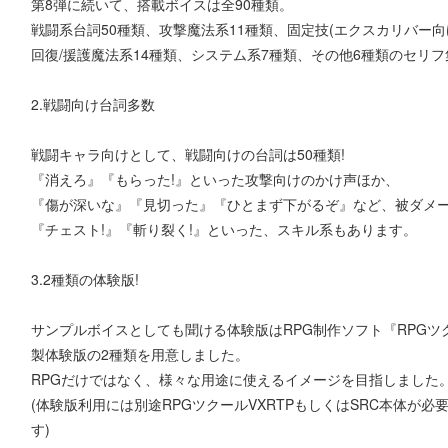
第8弾に続いて、搭載ボイスは全90種類。
戦闘系台詞50種類、攻撃魔法系11種類、固定技(エクスカリバー向
回復/援護魔法系14種類、システム系7種類、その他6種類のセリ
2.戦闘向け台詞多数
戦闘キャラ向けとして、戦闘向けの台詞は50種類!
『消えろ』『もらった!』といった攻撃向けのかけ声ほか、
『傷が深いな』『見切った』『ひとまず下がるぞ』など、被ダメ
『チェスト!』『斬り裂く!』といった、スキル系もあります。
3.2種類の体験版!
サンプルボイスとしても聞ける体験版はRPG制作ソフト『RPGツク
製体験版の2種類を用意しました。
RPGだけではなく、様々な用途に使えるイメージを目指しました
(体験版利用には別途RPGツクールVXRTPもしくはSRC本体が
す)