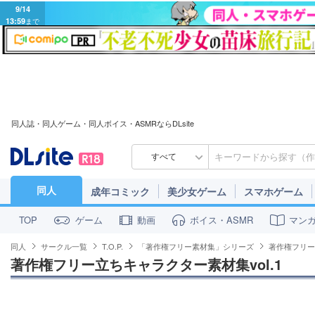
9/14
13:59
まで
同人誌・同人ゲーム・同人ボイス・ASMRならDLsite
すべて
同人
成年コミック
美少女ゲーム
スマホゲーム
ゲーム
動画
ボイス・ASMR
マン
TOP
同人
サークル一覧
T.O.P.
「著作権フリー素材集」シリーズ
著作権フリー
著作権フリー立ちキャラクター素材集vol.1