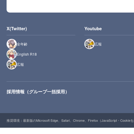
X(Twitter)
Youtube
全年齢
広報
English R18
広報
採用情報（グループ一括採用）
推奨環境：最新版のMicrosoft Edge、Safari、Chrome、Firefox（JavaScript・Cooki