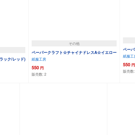
その他
ペーパ
ペーパークラフト☆チャイナドレスA☆イエロー
紙服工
ラック/レッド)
紙服工房
550
円
550
円
販売数
販売数:
2
カートに追加