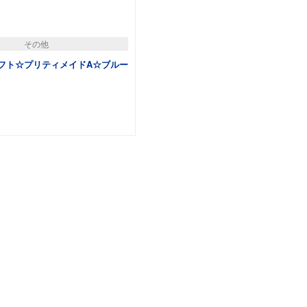
その他
フト☆プリティメイドA☆ブルー
カートに追加