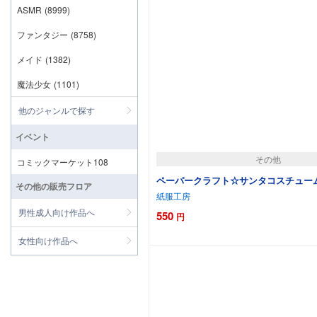
ASMR
(8999)
ファンタジー
(8758)
メイド
(1382)
魔法少女
(1101)
他のジャンルで探す
イベント
その他
コミックマーケット108
ペーパークラフト☆サンタコスチューム200
その他の販売フロア
紙服工房
男性成人向け作品へ
550
円
カートに追加
女性向け作品へ