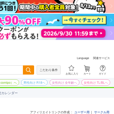
関連サービス
Language
こだわり条件
検索
お気に入り
カート
ガイド
omipo）へ
男性向け R18へ
女性向け 全年齢へ
女性向け TL/BLへ
売カレンダー
アフィリエイトリンクの作成
:
ユーザー用
|
サークル用