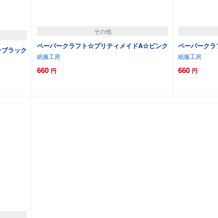
その他
ペーパークラフト☆プリティメイドA☆ピンク
ペーパークラ
☆ブラック
紙服工房
紙服工房
660
660
円
円
カートに追加