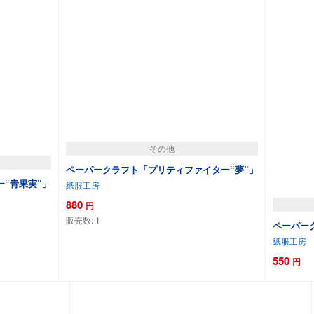
その他
ペーパークラフト「プリティファイター“夢”」
“青果実”」
紙服工房
880
円
販売数:
1
ペーパーク
紙服工房
550
円
カートに追加