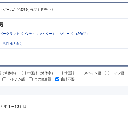
MR・ゲームなど多彩な作品を販売中！
房
パークラフト《プ○ティファイター》」シリーズ （2作品）
男性成人向け
語（簡体字）
中国語（繁体字）
韓国語
スペイン語
ドイツ語
ベトナム語
その他言語
言語不要
1～13
件中
件目