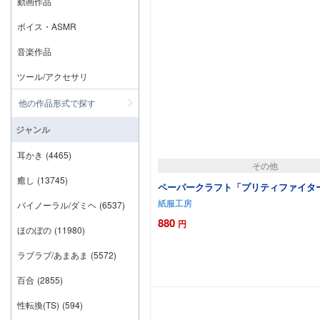
動画作品
ボイス・ASMR
音楽作品
ツール/アクセサリ
他の作品形式で探す
ジャンル
耳かき
(4465)
その他
癒し
(13745)
ペーパークラフト「プリティファイター
紙服工房
バイノーラル/ダミヘ
(6537)
880
円
ほのぼの
(11980)
ラブラブ/あまあま
(5572)
カートに追加
百合
(2855)
性転換(TS)
(594)