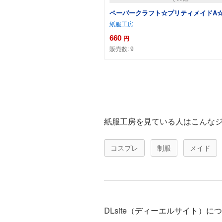
ペーパークラフト☆プリティメイドA
紙服工房
660
円
販売数:
9
カートに追加
紙服工房を見ている人はこんな
コスプレ
制服
メイド
DLsite（ディーエルサイト）に