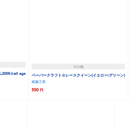
その他
9☆all age
ペーパークラフト☆レースクイーン(イエロー/グリーン)
紙服工房
550
円
カートに追加