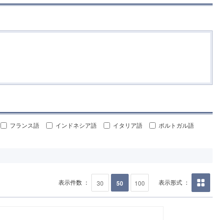
フランス語
インドネシア語
イタリア語
ポルトガル語
表示件数 ：
表示形式 ：
30
50
100
画像の
み