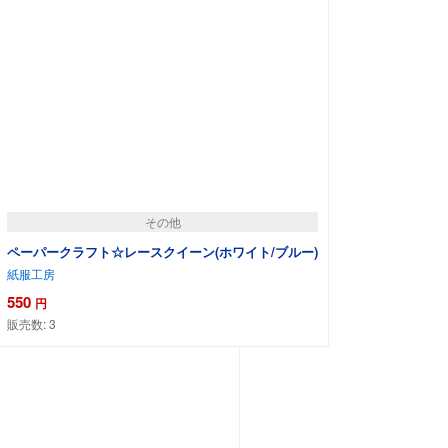
その他
ペーパークラフト☆レースクイーン(ホワイト/ブルー)
紙服工房
550
円
販売数:
3
カートに追加