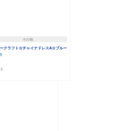
その他
ークラフト☆チャイナドレスA☆ブルー
房
:
3
カートに追加