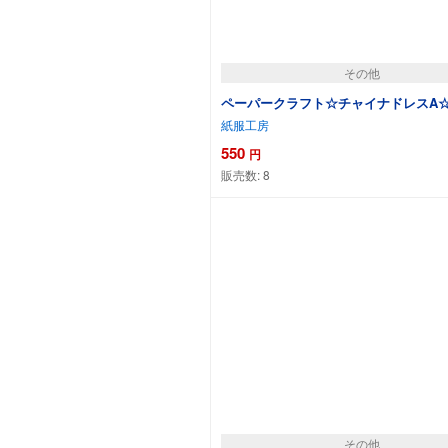
その他
ペーパークラフト☆チャイナドレスA
紙服工房
550
円
販売数:
8
カートに追加
その他