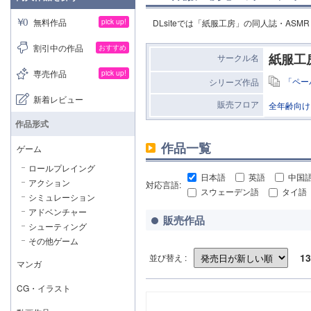
無料作品
pick up!
DLsiteでは「紙服工房」の同人誌・AS
割引中の作品
おすすめ
紙服工
サークル名
専売作品
pick up!
「ペー
シリーズ作品
新着レビュー
販売フロア
全年齢向け
作品形式
作品一覧
ゲーム
ロールプレイング
日本語
英語
中国
アクション
対応言語:
スウェーデン語
タイ語
シミュレーション
アドベンチャー
販売作品
シューティング
その他ゲーム
13
並び替え :
マンガ
CG・イラスト