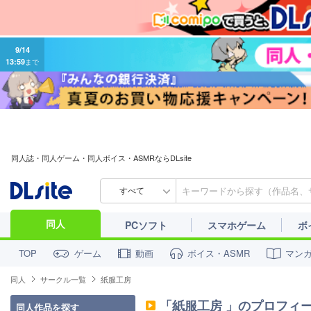
9/14
13:59
まで
同人誌・同人ゲーム・同人ボイス・ASMRならDLsite
すべて
同人
PCソフト
スマホゲーム
ボ
ゲーム
動画
ボイス・ASMR
マン
TOP
同人
サークル一覧
紙服工房
「
紙服工房
」のプロフィ
同人作品を探す