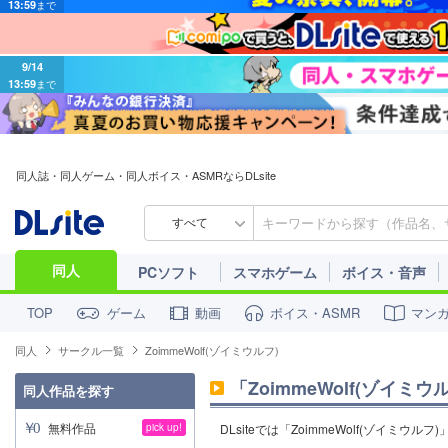
9/14
13:59
まで
同人誌・同人ゲーム・同人ボイス・ASMRならDLsite
すべて
同人
PCソフト
スマホゲーム
ボイス・音声
ゲーム
動画
ボイス・ASMR
マン
TOP
同人
サークル一覧
ZoimmeWolf(ゾイミウルフ)
「
ZoimmeWolf(ゾイミウ
同人作品を探す
無料作品
pick up!
DLsiteでは「ZoimmeWolf(ゾイミ