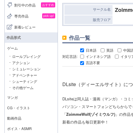
割引中の作品
おすすめ
Zoim
サークル名
専売作品
pick up!
販売フロア
新着レビュー
作品一覧
作品形式
ゲーム
日本語
英語
中国
ロールプレイング
対応言語:
インドネシア語
イタリ
アクション
言語不要
シミュレーション
アドベンチャー
シューティング
DLsite（ディーエルサイト）に
その他ゲーム
マンガ
DLsiteは同人誌・漫画（マンガ）・
パソコン・スマートフォンどちらからで
CG・イラスト
「
ZoimmeWolf(ゾイミウルフ)
」の作品
動画作品
新着の作品も毎日更新中！
ボイス・ASMR