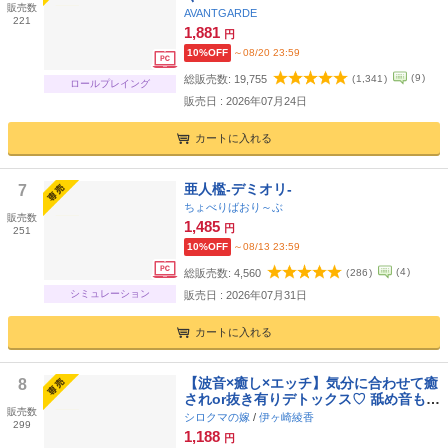
販売数
AVANTGARDE
221
1,881
円
10%OFF
～08/20 23:59
(
9
)
総販売数:
19,755
(
1,341
)
ロールプレイング
販売日 : 2026年07月24日
カートに入れる
亜人檻-デミオリ-
7
ちょべりばおり～ぶ
販売数
1,485
円
251
10%OFF
～08/13 23:59
(
4
)
総販売数:
4,560
(
286
)
シミュレーション
販売日 : 2026年07月31日
カートに入れる
【波音×癒し×エッチ】気分に合わせて癒
8
されor抜き有りデトックス♡ 舐め音も波
販売数
音も全てが気持ちいい海沿いの民宿で最
シロクマの嫁
/
伊ヶ崎綾香
299
上級の夏休み♪【6時間↑】
1,188
円