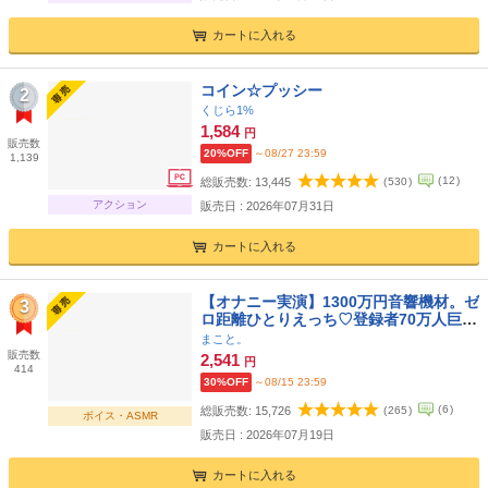
カートに入れる
コイン☆プッシー
2
くじら1%
1,584
円
販売数
20%OFF
～08/27 23:59
1,139
(
12
)
総販売数:
13,445
(
530
)
アクション
販売日 : 2026年07月31日
カートに入れる
【オナニー実演】1300万円音響機材。ゼ
3
ロ距離ひとりえっち♡登録者70万人巨乳
配信者のガチオナニー実演。
まこと。
販売数
2,541
円
414
30%OFF
～08/15 23:59
(
6
)
総販売数:
15,726
(
265
)
ボイス・ASMR
販売日 : 2026年07月19日
カートに入れる