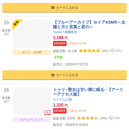
カートに入れる
【ブルーアーカイブ】セイアASMR～太
15
陽と月と言葉と君の～
販売数
Yostar
/
種﨑敦美
232
1,188
円
10%OFF
～08/23 23:59
(
21
)
総販売数:
20,148
(
365
)
ボイス・ASMR
全年齢
販売日 : 2026年07月27日
カートに入れる
トゥリ─聖女は甘い煙に眠る─【アーリ
16
ーアクセス版】
販売数
おさかなの旗
207
1,320
円
20%OFF
～08/12 23:59
(
10
)
総販売数:
6,874
(
388
)
ロールプレイング
販売日 : 2026年07月30日