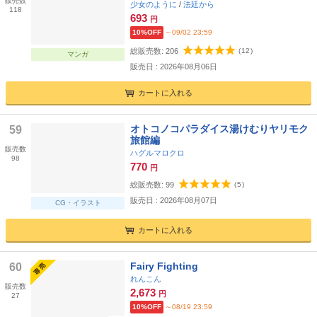
販売数
少女のように
/
法廷から
118
693
円
10%OFF
～09/02 23:59
総販売数:
206
(
12
)
マンガ
販売日 : 2026年08月06日
カートに入れる
オトコノコパラダイス湯けむりヤリモク
59
旅館編
販売数
ハグルマロクロ
98
770
円
総販売数:
99
(
5
)
販売日 : 2026年08月07日
CG・イラスト
カートに入れる
Fairy Fighting
60
れんこん
販売数
2,673
円
27
10%OFF
～08/19 23:59