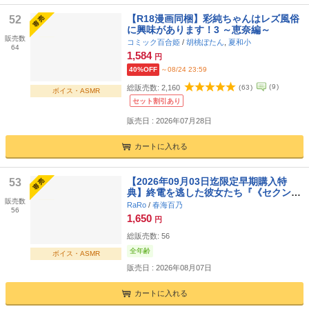
【R18漫画同梱】彩純ちゃんはレズ風俗
52
に興味があります！3 ～恵奈編～
販売数
コミック百合姫
/
胡桃ぼたん
,
夏和小
64
1,584
円
40%OFF
～08/24 23:59
(
9
)
総販売数:
2,160
(
63
)
ボイス・ASMR
セット割引あり
販売日 : 2026年07月28日
カートに入れる
【2026年09月03日迄限定早期購入特
53
典】終電を逃した彼女たち『《セクン
販売数
デ》との癒しのお泊りタイム』シリーズ
RaRo
/
春海百乃
56
～天才ギタリスト、宵月 詩織〜【CV.春
1,650
円
海百乃】
総販売数:
56
全年齢
ボイス・ASMR
販売日 : 2026年08月07日
カートに入れる