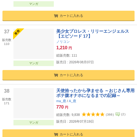
マンガ
カートに入れる
美少女プロレス・リリーエンジェルス
37
【エピソード 17】
販売数
ノリコン
110
1,210
円
総販売数:
111
販売日 : 2026年08月07日
マンガ
カートに入れる
天使拾ったから孕ませる ～おじさん専用
38
ボテ腹オナホになるまでの記録～
販売数
ma_鹿
/
A_鹿
171
770
円
(
2
)
総販売数:
9,838
(
366
)
販売日 : 2026年07月19日
マンガ
カートに入れる