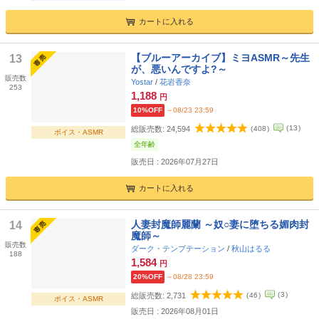
カートに入れる
【ブルーアーカイブ】ミヨASMR～先生
13
が、悪いんですよ?～
販売数
Yostar
/
花岩香奈
253
1,188
円
10%OFF
～08/23 23:59
(
13
)
総販売数:
24,594
(
408
)
ボイス・ASMR
全年齢
販売日 : 2026年07月27日
カートに入れる
人妻封魔師麗蘭 ～奴○妻に堕ちる媚肉封
14
魔師～
販売数
ダーク・テンプテーション
/
秋山はるる
188
1,584
円
20%OFF
～08/28 23:59
(
3
)
総販売数:
2,731
(
46
)
ボイス・ASMR
販売日 : 2026年08月01日