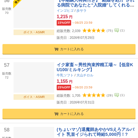
56
る病院であなたと“入院婚”してくれる、
販売数
あまあまクールな“おまんこナース”さん
インゴヒゴ
/
歩サラ
70
1,215
円
15%OFF
～08/25 23:59
(
1
)
総販売数:
2,039
(
75
)
ボイス・ASMR
販売日 : 2026年07月29日
カートに入れる
イク家畜～男性拘束搾精工場～【低音K
57
U100/ミルキング】
販売数
牛乳ソフト
/
大山チロル
72
1,155
円
25%OFF
～08/20 23:59
(
1
)
総販売数:
1,705
(
29
)
ボイス・ASMR
販売日 : 2026年07月31日
カートに入れる
(ちょいマゾ)退魔師あやかVSえろアルバ
58
イト 乳首イジられて時給5,000円！?