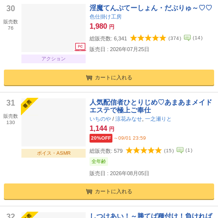
淫魔てんぷてーしょん・だぶりゅ～♡♡
30
色仕掛け工房
販売数
1,980
円
76
(
14
)
総販売数:
6,341
(
374
)
販売日 : 2026年07月25日
アクション
カートに入れる
人気配信者ひとりじめ♡あまあまメイド
31
エステで極上ご奉仕
販売数
いちのや
/
涼花みなせ
,
一之瀬りと
130
1,144
円
20%OFF
～09/01 23:59
(
1
)
総販売数:
579
(
15
)
ボイス・ASMR
全年齢
販売日 : 2026年08月05日
カートに入れる
しつけあい！～勝てば種付け！負ければ
32