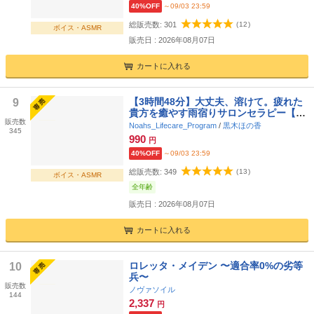
40%OFF
～09/03 23:59
総販売数:
301
(
12
)
ボイス・ASMR
販売日 : 2026年08月07日
カートに入れる
【3時間48分】大丈夫、溶けて。疲れた
9
貴方を癒やす雨宿りサロンセラピー【C
販売数
V.黒木ほの香/囁き・オイルマッサージ・
Noahs_Lifecare_Program
/
黒木ほの香
345
耳かき・炭酸ムース・耳ふー・両耳癒や
990
円
し】
40%OFF
～09/03 23:59
総販売数:
349
(
13
)
ボイス・ASMR
全年齢
販売日 : 2026年08月07日
カートに入れる
ロレッタ・メイデン 〜適合率0%の劣等
10
兵〜
販売数
ノヴァソイル
144
2,337
円