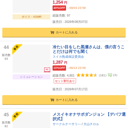
1,254
円
40%OFF
～09/03 23:59
総販売数:
97
ボイス・ASMR
販売日 : 2026年08月07日
カートに入れる
冷たい目をした黒瀬さんは、僕の言うこ
44
とだけは何でも聞く
販売数
スイカ熟成保証委員会
93
1,287
円
10%OFF
～08/13 23:59
(
3
)
総販売数:
4,801
(
181
)
シミュレーション
セット割引あり
販売日 : 2026年07月17日
カートに入れる
メスイキオナサポダンジョン 【デバフ選
45
択式】
販売数
サークルナーサリ―
/
大山チロル
82