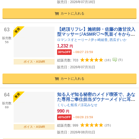
販売日 : 2026年07月18日
カートに入れる
【絶頂リフレ】施術師・佐藤の激甘没入
63
型マッサージASMR♡〜乳首イキからア
販売数
ナル開発まで、優しくイかされ続ける極
ロマンスすとーりー
/
伊ヶ崎綾香
,
西瓜すいか
56
上快楽～
1,232
円
30%OFF
～08/27 23:59
(
5
)
総販売数:
703
(
16
)
ボイス・ASMR
販売日 : 2026年07月31日
カートに入れる
知る人ぞ知る秘密のメイド喫茶で、あな
64
た専用ご奉仕担当ダウナーメイドに耳舐
販売数
めたっぷり癒しのフルコースされちゃう
くりぃむ船長
/
涼花みなせ
69
話
990
円
40%OFF
～08/28 23:59
総販売数:
999
(
25
)
ボイス・ASMR
販売日 : 2026年08月01日