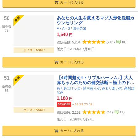
カートに入れる
あなたの人生を変えるマゾ人形化洗脳カ
50
ウンセリング
販売数
F・A・S
/
御子柴泉
75
1,540
円
(
8
)
総販売数:
5,234
(
216
)
販売日 : 2026年07月10日
ボイス・ASMR
カートに入れる
【4時間越え×トリプルハーレム♪】大人
51
赤ちゃんのための健交診断～極上のドス
販売数
ケベママ達にバブみ尽くして一生分の赤
あくあぽけっと
/
陽向葵ゅか
,
みもりあいの
,
高梨は
81
ちゃんプレイ～
なみ
1,188
円
40%OFF
～08/23 23:59
ボイス・ASMR
(
1
)
総販売数:
2,152
(
58
)
販売日 : 2026年07月27日
カートに入れる