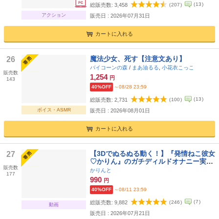
(
13
)
総販売数:
3,458
(
207
)
アクション
販売日 : 2026年07月31日
カートに入れる
魔法少女、死す【注意文あり】
26
バイコーンの森
/
まあ油るる
,
小花衣こっこ
販売数
1,254
円
143
40%OFF
～08/28 23:59
(
13
)
総販売数:
2,731
(
100
)
ボイス・ASMR
販売日 : 2026年08月01日
カートに入れる
【3Dでぬるぬる動く！】『発情ねこ彼女
27
♡かりん』のガチディルドオナニー実演
販売数
♡Ciーenフォロワー数20万人間近配信
かりんと
177
者の生おまんこASMR♡【0721の日】
990
円
40%OFF
～08/11 23:59
(
7
)
総販売数:
9,882
(
246
)
動画
販売日 : 2026年07月21日