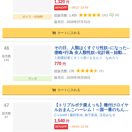
1,320
円
40%OFF
～08/27 23:59
(
4
)
総販売数:
1,455
(
32
)
ボイス・ASMR
販売日 : 2026年07月31日
カートに入れる
その日、人類はくすぐり性奴○になった--
46
侵略×行為 全人類性奴○化計画～始動編
販売数
～
人類愛好家くすぐり部
/
まるもり なめろう
135
770
円
総販売数:
135
(
5
)
販売日 : 2026年08月06日
マンガ
カートに入れる
【トリプルボテ腹えっち】種付けロイヤ
47
ルおまんこハーレム！～国一番のちんぽ
販売数
で三人の王女と孕ませ純愛交尾三昧～
C-LoveR
/
藤村莉央
,
御子柴泉
,
涼花みなせ
67
【バブみドスケベママ×奔放ギャル×甘え
1,540
円
んぼダウナー妹】
30%OFF
～09/03 23:59