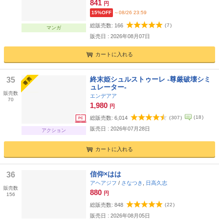
841
円
15%OFF
～08/26 23:59
総販売数:
166
(
7
)
マンガ
販売日 : 2026年08月07日
カートに入れる
終末姫シュルストゥーレ -尊厳破壊シミ
35
ュレーター-
販売数
エンデアア
70
1,980
円
(
18
)
総販売数:
6,014
(
307
)
販売日 : 2026年07月28日
アクション
カートに入れる
信仰×はは
36
アヘアジフ
/
さなつき
,
日高久志
販売数
880
円
156
総販売数:
848
(
22
)
販売日 : 2026年08月05日