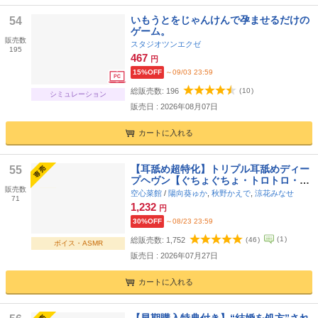
いもうとをじゃんけんで孕ませるだけの
54
ゲーム。
販売数
スタジオツンエクゼ
195
467
円
15%OFF
～09/03 23:59
総販売数:
196
(
10
)
シミュレーション
販売日 : 2026年08月07日
カートに入れる
【耳舐め超特化】トリプル耳舐めディー
55
プヘヴン【ぐちょぐちょ・トロトロ・ゾ
販売数
クゾク甘サド天国】
空心菜館
/
陽向葵ゅか
,
秋野かえで
,
涼花みなせ
71
1,232
円
30%OFF
～08/23 23:59
(
1
)
総販売数:
1,752
(
46
)
ボイス・ASMR
販売日 : 2026年07月27日
カートに入れる
【早期購入特典付き】“結婚を処方”され