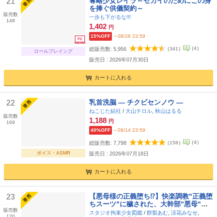
奪略少女レイラ～セカイのためにこの身
21
を捧ぐ供儀契約～
販売数
一歩も下がるな!!!
148
1,402
円
15%OFF
～08/26 23:59
(
4
)
総販売数:
5,956
(
341
)
ロールプレイング
販売日 : 2026年07月30日
カートに入れる
乳首洗脳 ― チクビセンノウ ―
22
ねこじた結社
/
大山チロル
,
秋山はるる
販売数
1,188
円
169
40%OFF
～08/14 23:59
(
4
)
総販売数:
7,798
(
158
)
ボイス・ASMR
販売日 : 2026年07月18日
カートに入れる
【悪母様の正義堕ち⁉︎】快楽調教"正義堕
23
ちスーツ"に穢された、大幹部"悪母"イ
販売数
ザベラ様と正義のヒロイン達の本音♪
スタジオ拘束少女図鑑
/
餅梨あむ
,
涼花みなせ
,
120