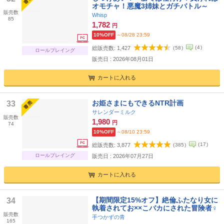
オモチャ！悪魔3姉妹とガチバトル～
販売数
Whisp
85
1,782
円
10%OFF
～08/28 23:59
(
4
)
総販売数:
1,427
(
58
)
ロールプレイング
販売日 : 2026年08月01日
カートに入れる
お姫さまにもできるNTR計画
33
サレンダーミルク
販売数
1,980
円
74
10%OFF
～08/10 23:59
(
17
)
総販売数:
3,877
(
385
)
ロールプレイング
販売日 : 2026年07月27日
カートに入れる
【期間限定15%オフ】絶倫ふたなり女に
34
執着されてお××こバカにされた冒険者♀
販売数
手つかずの青
165