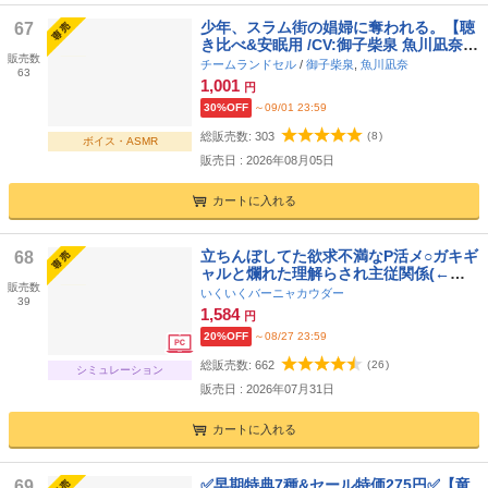
少年、スラム街の娼婦に奪われる。【聴
67
き比べ&安眠用 /CV:御子柴泉 魚川凪奈/
販売数
合計3時間超え】
チームランドセル
/
御子柴泉
,
魚川凪奈
63
1,001
円
30%OFF
～09/01 23:59
総販売数:
303
(
8
)
ボイス・ASMR
販売日 : 2026年08月05日
カートに入れる
立ちんぼしてた欲求不満なP活メ○ガキギ
68
ャルと爛れた理解らされ主従関係(←デ
販売数
レ甘)
いくいくバーニャカウダー
39
1,584
円
20%OFF
～08/27 23:59
総販売数:
662
(
26
)
シミュレーション
販売日 : 2026年07月31日
カートに入れる
✅早期特典7種&セール特価275円✅【竜
69