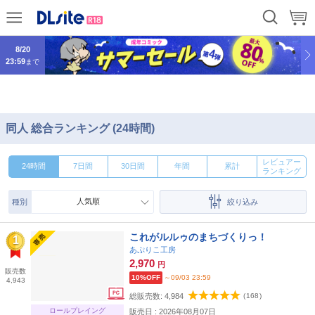
9/14
13:59
まで
8/20
23:59
まで
同人 総合ランキング (24時間)
レビュアー
24時間
7日間
30日間
年間
累計
ランキング
人気順
種別
絞り込み
2026
2025
2024
2023
2022
2021
2020
2019
これがルルゥのまちづくりっ！
1
あぷりこ工房
2,970
円
販売数
10%OFF
～09/03 23:59
4,943
総販売数:
4,984
(
168
)
ロールプレイング
販売日 : 2026年08月07日