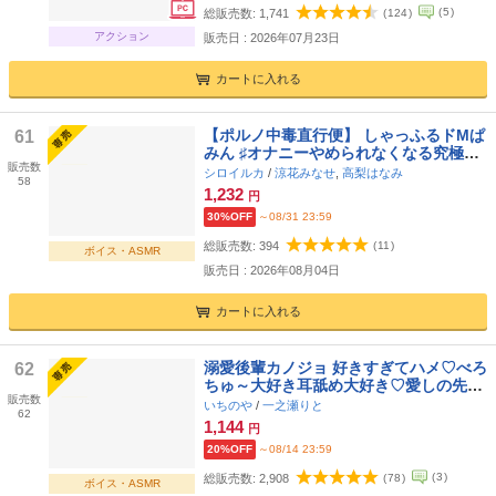
(
5
)
総販売数:
1,741
(
124
)
アクション
販売日 : 2026年07月23日
カートに入れる
【ポルノ中毒直行便】 しゃっふるドMぱ
61
みん ♯オナニーやめられなくなる究極の
販売数
「ドーパミン系」シャッフル音声 ♯ 射精
シロイルカ
/
涼花みなせ
,
高梨はなみ
58
ガチャ
1,232
円
30%OFF
～08/31 23:59
総販売数:
394
(
11
)
ボイス・ASMR
販売日 : 2026年08月04日
カートに入れる
溺愛後輩カノジョ 好きすぎてハメ♡べろ
62
ちゅ～大好き耳舐め大好き♡愛しの先輩
販売数
に尽くします♡
いちのや
/
一之瀬りと
62
1,144
円
20%OFF
～08/14 23:59
(
3
)
総販売数:
2,908
(
78
)
ボイス・ASMR