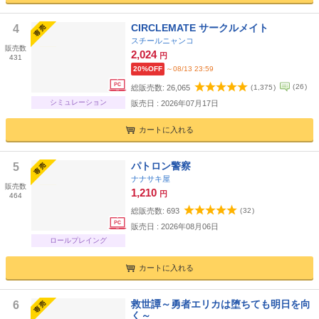
CIRCLEMATE サークルメイト
4
スチールニャンコ
販売数
2,024
円
431
20%OFF
～08/13 23:59
(
26
)
総販売数:
26,065
(
1,375
)
シミュレーション
販売日 : 2026年07月17日
カートに入れる
パトロン警察
5
ナナサキ屋
販売数
1,210
円
464
総販売数:
693
(
32
)
販売日 : 2026年08月06日
ロールプレイング
カートに入れる
救世譚～勇者エリカは堕ちても明日を向
6
く～