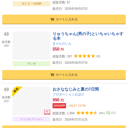
総販売数:
67
ボイス・ASMR
販売日 : 2026年08月07日
カートに入れる
りゅうちゃん(男の子)といちゃいちゃす
48
る本
販売数
きゃらだいん
184
550
円
総販売数:
187
(
8
)
販売日 : 2026年08月07日
マンガ
カートに入れる
おさななじみと夏の7日間
49
プロポーションおばけ
販売数
990
円
102
10%OFF
～08/27 23:59
(
1
)
総販売数:
1,994
(
94
)
シミュレーション
販売日 : 2026年07月31日