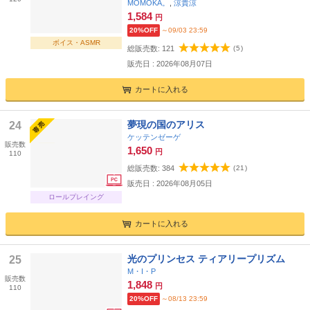
【超豪華10大特典付き】
MOMOKA。
,
涼貴涼
1,584
円
20%OFF
～09/03 23:59
ボイス・ASMR
総販売数:
121
(
5
)
販売日 : 2026年08月07日
カートに入れる
夢現の国のアリス
24
ケッテンゼーゲ
販売数
1,650
円
110
総販売数:
384
(
21
)
販売日 : 2026年08月05日
ロールプレイング
カートに入れる
光のプリンセス ティアリープリズム
25
M・I・P
販売数
1,848
円
110
20%OFF
～08/13 23:59