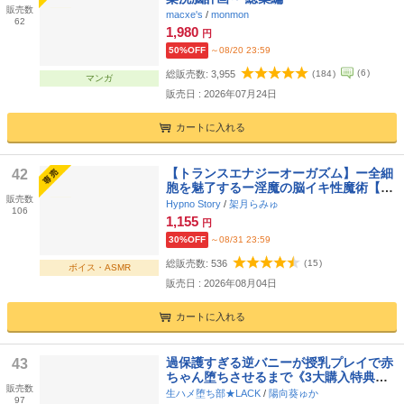
販売数
macxe's
/
monmon
62
1,980
円
50%OFF
～08/20 23:59
(
6
)
総販売数:
3,955
(
184
)
マンガ
販売日 : 2026年07月24日
カートに入れる
【トランスエナジーオーガズム】ー全細
42
胞を魅了するー淫魔の脳イキ性魔術【催
販売数
眠】
Hypno Story
/
架月らみゅ
106
1,155
円
30%OFF
～08/31 23:59
総販売数:
536
(
15
)
ボイス・ASMR
販売日 : 2026年08月04日
カートに入れる
過保護すぎる逆バニーが授乳プレイで赤
43
ちゃん堕ちさせるまで《3大購入特典付
販売数
き》
生ハメ堕ち部★LACK
/
陽向葵ゅか
97