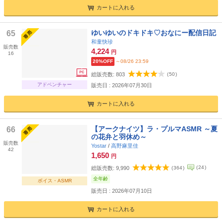
カートに入れる
ゆいゆいのドキドキ♡おなにー配信日記
65
和童快珍
販売数
4,224
円
16
20%OFF
～08/26 23:59
総販売数:
803
(
50
)
アドベンチャー
販売日 : 2026年07月30日
カートに入れる
【アークナイツ】ラ・プルマASMR ～夏
66
の花弁と羽休め～
販売数
Yostar
/
高野麻里佳
42
1,650
円
(
24
)
総販売数:
9,990
(
364
)
全年齢
ボイス・ASMR
販売日 : 2026年07月10日
カートに入れる