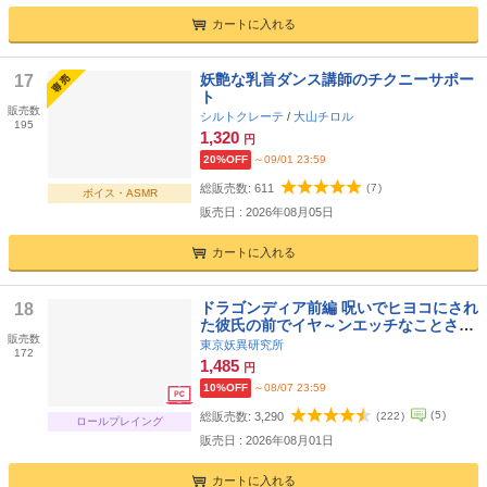
カートに入れる
妖艶な乳首ダンス講師のチクニーサポー
17
ト
販売数
シルトクレーテ
/
大山チロル
195
1,320
円
20%OFF
～09/01 23:59
総販売数:
611
(
7
)
ボイス・ASMR
販売日 : 2026年08月05日
カートに入れる
ドラゴンディア前編 呪いでヒヨコにされ
18
た彼氏の前でイヤ～ンエッチなことされ
販売数
ちゃう女勇者のお話
東京妖異研究所
172
1,485
円
10%OFF
～08/07 23:59
(
5
)
総販売数:
3,290
(
222
)
ロールプレイング
販売日 : 2026年08月01日
カートに入れる