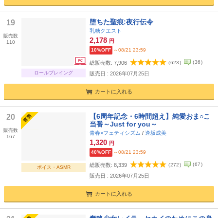
堕ちた聖痕:夜行伝令
19
乳糖クエスト
販売数
2,178
円
110
10%OFF
～08/21 23:59
(
36
)
総販売数:
7,906
(
623
)
ロールプレイング
販売日 : 2026年07月25日
カートに入れる
【6周年記念・6時間超え】純愛おま○こ
20
当番～Just for you～
販売数
青春×フェティシズム
/
逢坂成美
167
1,320
円
40%OFF
～08/21 23:59
(
67
)
総販売数:
8,339
(
272
)
ボイス・ASMR
販売日 : 2026年07月25日
カートに入れる