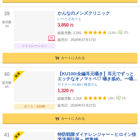
かんなのメンズクリニック
39
いーとざみーと
販売数
3,850
円
33
(
5
)
総販売数:
2,091
(
126
)
販売日 : 2026年07月17日
シミュレーション
カートに入れる
【KU100/全編耳元囁き】耳元でずっと
40
エッチなオノマトペ♡ 囁き舐め。〜囁か
販売数
れながら舐められるのはお好きです
ヤドナーズcafe
/
桜音のん
95
か?〜 【総再生時間2時間越え!】
1,320
円
(
3
)
総販売数:
2,318
(
36
)
販売日 : 2026年07月27日
ボイス・ASMR
カートに入れる
特防戦隊ダイナレンジャー～ヒロイン快
41
楽洗脳計画～ 総集編