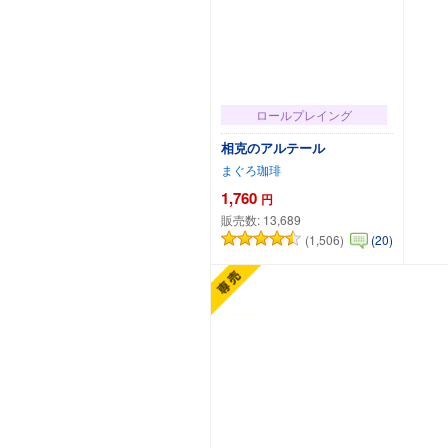
ロールプレイング
相克のアルテール
まぐろ珈琲
1,760
円
販売数:
13,689
(1,506)
(20)
カートに追加