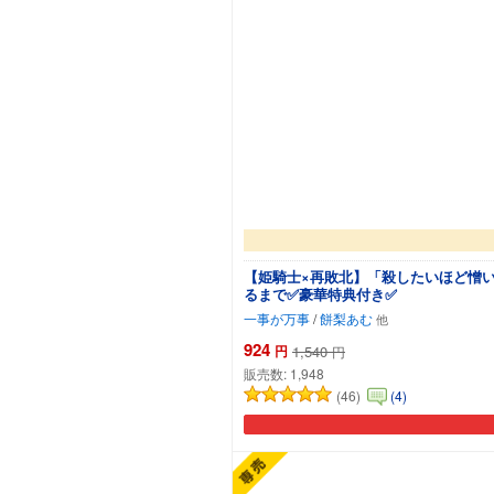
【姫騎士×再敗北】「殺したいほど憎
るまで✅豪華特典付き✅
一事が万事
/
餅梨あむ
924
円
1,540
円
販売数:
1,948
(46)
(4)