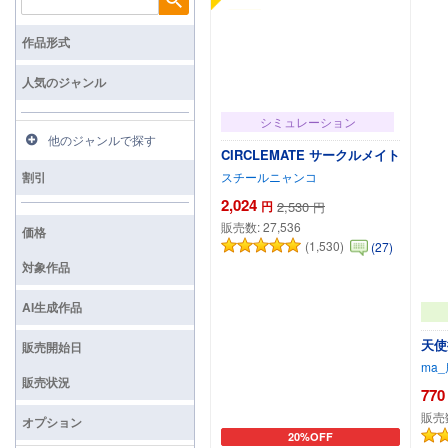
検索
作品形式
人気のジャンル
シミュレーション
他のジャンルで探す
CIRCLEMATE サークルメイト
割引
スチールニャンコ
2,024
円
2,530
円
販売数:
27,536
価格
(1,530)
(27)
対象作品
AI生成作品
天使
販売開始日
ma_
販売状況
770
販売
オプション
20%OFF
カートに追加