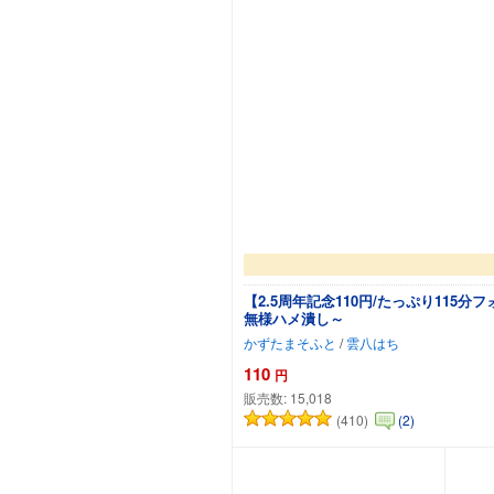
【2.5周年記念110円/たっぷり11
無様ハメ潰し～
かずたまそふと
/
雲八はち
110
円
販売数:
15,018
(410)
(2)