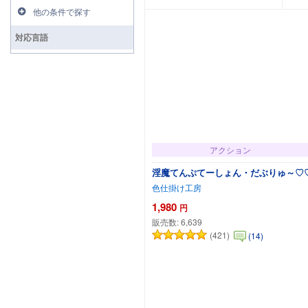
他の条件で探す
対応言語
アクション
淫魔てんぷてーしょん・だぶりゅ～♡
色仕掛け工房
1,980
円
販売数:
6,639
(421)
(14)