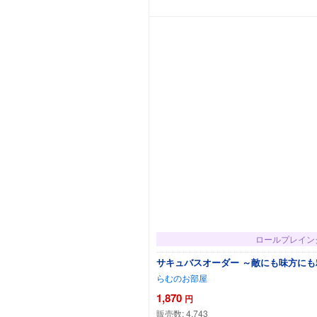
カートに追加
ロールプレイン
サキュバスオーダー ～敵にも味方に
らむのお部屋
1,870
円
販売数:
4,743