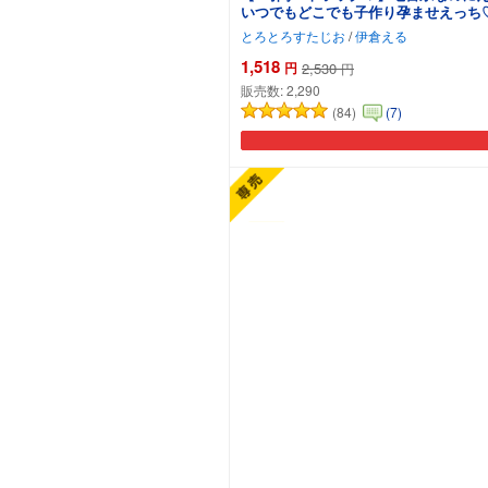
いつでもどこでも子作り孕ませえっち
とろとろすたじお
/
伊倉える
1,518
円
2,530
円
販売数:
2,290
(84)
(7)