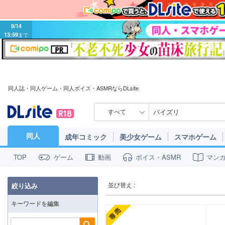
9/14
13:59
まで
同人誌・同人ゲーム・同人ボイス・ASMRならDLsite
すべて
同人
成年コミック
美少女ゲーム
スマホゲーム
ゲーム
動画
ボイス・ASMR
マン
TOP
並び替え :
絞り込み
キーワードを編集