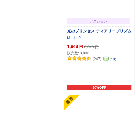
アクション
光のプリンセス ティアリープリズム
M・I・P
1,848
円
2,310
円
販売数:
3,832
(247)
(13)
20%OFF
カートに追加