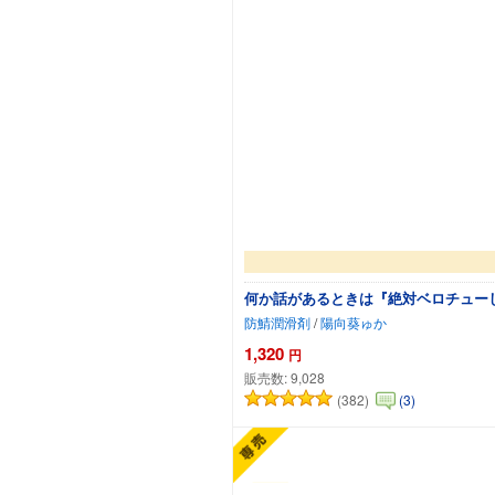
何か話があるときは『絶対ベロチュー
防鯖潤滑剤
/
陽向葵ゅか
1,320
円
販売数:
9,028
(382)
(3)