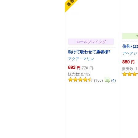
ロールプレイング
信仰×は
助けて吸わせて勇者様?
アヘアジ
アクア・マリン
880
円
693
円
770
円
販売数:
1
販売数:
2,132
(155)
(4)