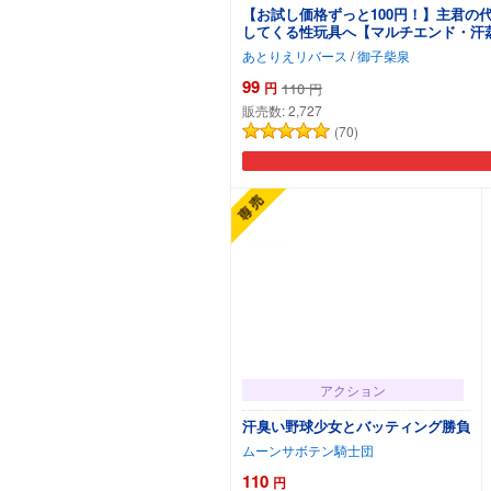
【お試し価格ずっと100円！】主君
してくる性玩具へ【マルチエンド・汗
あとりえリバース
/
御子柴泉
99
円
110
円
販売数:
2,727
(70)
アクション
汗臭い野球少女とバッティング勝負
ムーンサボテン騎士団
110
円