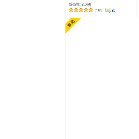
販売数:
2,668
(183)
(5)
カートに追加