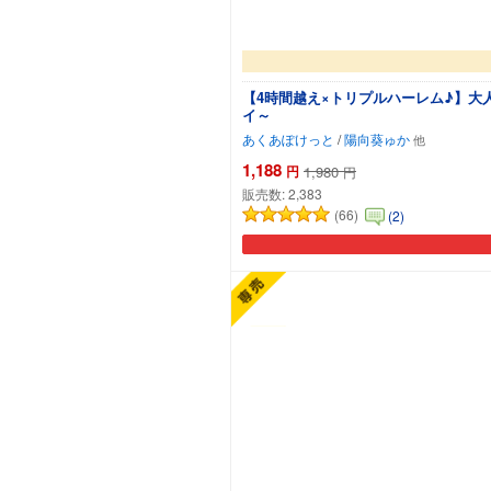
【4時間越え×トリプルハーレム♪】
イ～
あくあぽけっと
/
陽向葵ゅか
1,188
円
1,980
円
販売数:
2,383
(66)
(2)