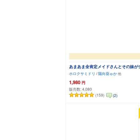
あまあま全肯定メイドさんとその妹がチ
ホロクサミドリ
/
陽向葵ゅか
1,980
円
販売数:
4,080
(159)
(2)