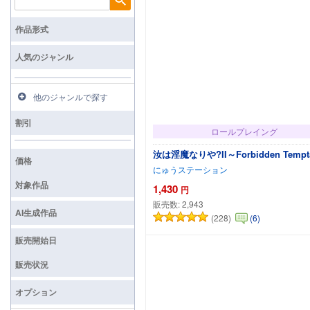
検索
作品形式
人気のジャンル
他のジャンルで探す
割引
ロールプレイング
汝は淫魔なりや?II～Forbidden Tempt
価格
にゅうステーション
対象作品
1,430
円
販売数:
2,943
AI生成作品
(228)
(6)
カートに追加
販売開始日
販売状況
オプション