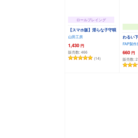
ロールプレイング
【スマホ版】淫らな子守唄
わるい下
山田工房
FAP製作
1,430
円
660
販売数:
466
円
(14)
販売数:
2
カートに追加