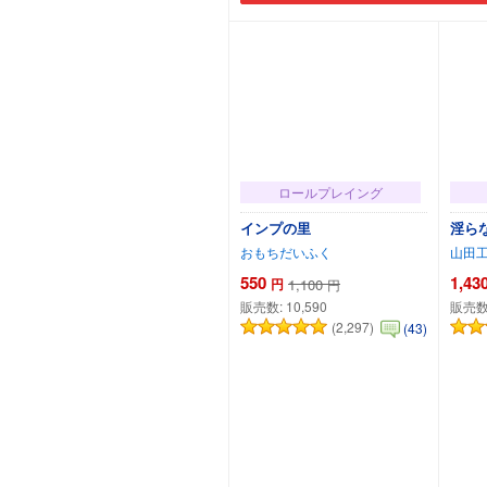
カートに追加
ロールプレイング
インプの里
淫ら
おもちだいふく
山田
550
1,43
円
1,100
円
販売数:
10,590
販売数
(2,297)
(43)