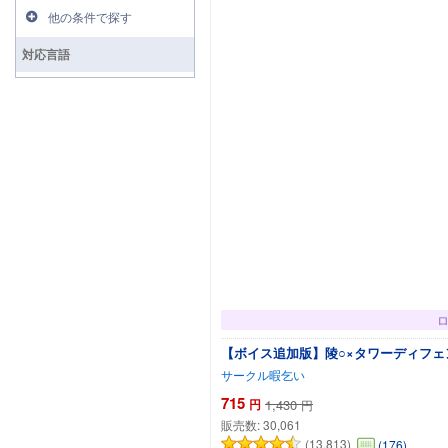
他の条件で探す
対応言語
【ボイス追加版】陵○×タワーディフェンス
サークル暇乞い
715
円
1,430
円
販売数:
30,061
(13,813)
(176)