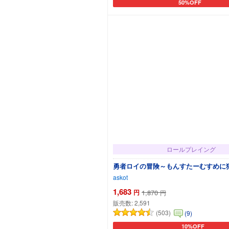
50%OFF
カートに追加
ロールプレイング
勇者ロイの冒険～もんすたーむすめに
askot
1,683
円
1,870
円
販売数:
2,591
(503)
(9)
10%OFF