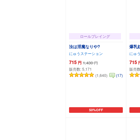
ロールプレイング
汝は淫魔なりや?
爆乳
にゅうステーション
にゅ
715
715
円
1,430
円
販売数:
5,171
販売数
(1,640)
(17)
50%OFF
カートに追加