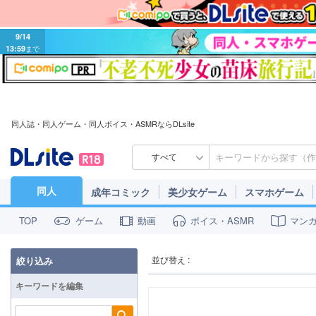
9/14
13:59
まで
同人誌・同人ゲーム・同人ボイス・ASMRならDLsite
すべて
同人
成年コミック
美少女ゲーム
スマホゲーム
ゲーム
動画
ボイス・ASMR
マン
TOP
並び替え :
絞り込み
キーワードを編集