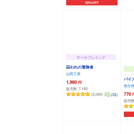
50%OFF
カートに追加
ロールプレイング
囚われの冒険者
山田工房
パイズ
1,980
円
色仕
販売数:
7,182
770
(3,090)
(32)
販売数
カートに追加