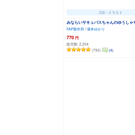
CG・イラスト
みならいサキュバスちゃんのゆうしゃ
FAP製作所
/
瀧本ゆかり
770
円
販売数:
2,204
(792)
(4)
カートに追加