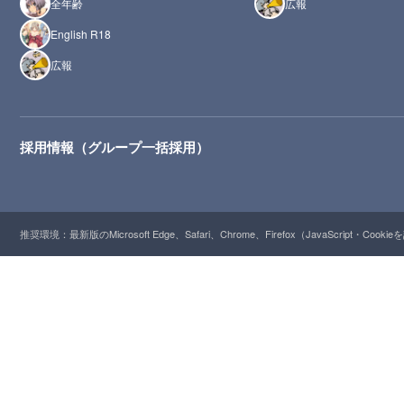
全年齢
広報
English R18
広報
採用情報（グループ一括採用）
推奨環境：最新版のMicrosoft Edge、Safari、Chrome、Firefox（JavaScript・Cooki