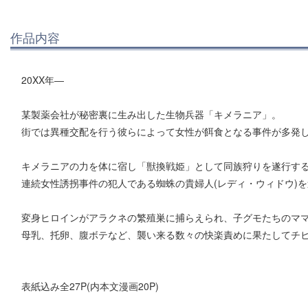
作品内容
20XX年―
某製薬会社が秘密裏に生み出した生物兵器「キメラニア」。
街では異種交配を行う彼らによって女性が餌食となる事件が多発
キメラニアの力を体に宿し「獣換戦姫」として同族狩りを遂行す
連続女性誘拐事件の犯人である蜘蛛の貴婦人(レディ・ウィドウ)
変身ヒロインがアラクネの繁殖巣に捕らえられ、子グモたちのマ
母乳、托卵、腹ボテなど、襲い来る数々の快楽責めに果たしてチヒ
表紙込み全27P(内本文漫画20P)