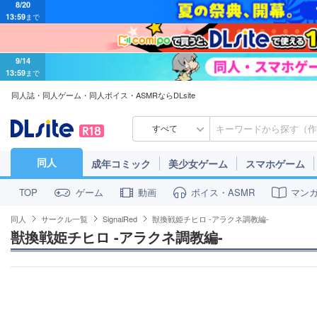
9/14
13:59
まで
同人誌・同人ゲーム・同人ボイス・ASMRならDLsite
すべて
同人
成年コミック
美少女ゲーム
スマホゲーム
ゲーム
動画
ボイス・ASMR
マン
TOP
同人
サークル一覧
SignalRed
獣換戦姫チヒロ -アラクネ調教編-
獣換戦姫チヒロ -アラクネ調教編-