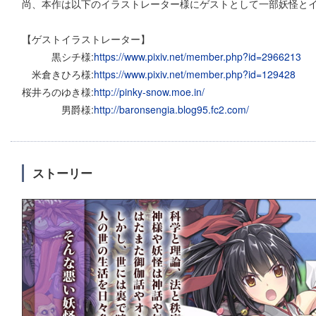
尚、本作は以下のイラストレーター様にゲストとして一部妖怪とイ
【ゲストイラストレーター】
黒シチ様:
https://www.pixiv.net/member.php?id=2966213
米倉きひろ様:
https://www.pixiv.net/member.php?id=129428
桜井ろのゆき様:
http://pinky-snow.moe.in/
男爵様:
http://baronsengia.blog95.fc2.com/
ストーリー