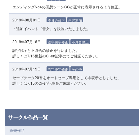
エンディングNo4の回想シーンCGが正常に表示されるよう修正。
2019年08月01日
不具合修正
内容追加
・追加イベント『雪女』を設置いたしました。
2019年07月16日
誤字脱字修正
不具合修正
誤字脱字と不具合の修正を行いました。
詳しくは7/16更新のCi-en記事にてご確認ください。
2019年07月15日
誤字脱字修正
その他
セーブデータ20番をオートセーブ専用として非表示としました。
詳しくは7/15のCi-en記事をご確認ください。
サークル作品一覧
販売作品