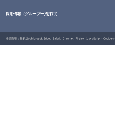
採用情報（グループ一括採用）
推奨環境：最新版のMicrosoft Edge、Safari、Chrome、Firefox（JavaScript・Cooki