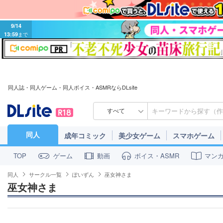
9/14
13:59
まで
同人誌・同人ゲーム・同人ボイス・ASMRならDLsite
すべて
同人
成年コミック
美少女ゲーム
スマホゲーム
ゲーム
動画
ボイス・ASMR
マン
TOP
同人
サークル一覧
ぽいずん
巫女神さま
巫女神さま