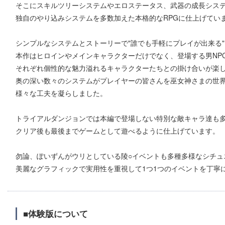
そこにスキルツリーシステムやエロステータス、武器の成長シス
独自のやり込みシステムを多数加えた本格的なRPGに仕上げてい
シンプルなシステムとストーリーで"誰でも手軽にプレイが出来る
本作はヒロインやメインキャラクターだけでなく、登場する男NP
それぞれ個性的な魅力溢れるキャラクターたちとの掛け合いが楽
奥の深い数々のシステムがプレイヤーの皆さんを巫女神さまの世
様々な工夫を凝らしました。
トライアルダンジョンでは本編で登場しない特別な敵キャラ達も
クリア後も最後までゲームとして遊べるように仕上げています。
勿論、ぽいずんがウリとしている陵○イベントも多種多様なシチュ
美麗なグラフィックで実用性を重視して1つ1つのイベントを丁寧
■体験版について