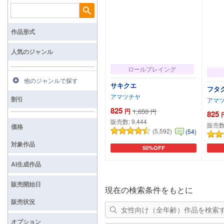
検索
作品形式
人気のジャンル
ロールプレイング
他のジャンルで探す
サキクエ
フタ
アマツチヤ
割引
アマ
825
円
1,650
円
825
販売数:
9,444
販売数
価格
(5,592)
(54)
対象作品
50%OFF
カートに追加
AI生成作品
販売開始日
現在の検索条件をもとに
販売状況
女性向け（全年齢）作品を検索
オプション