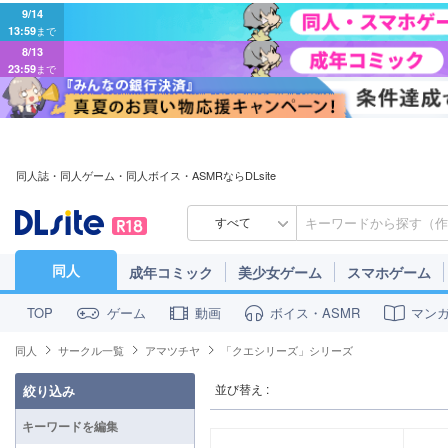
9/14
13:59
まで
8/13
23:59
まで
同人誌・同人ゲーム・同人ボイス・ASMRならDLsite
すべて
同人
成年コミック
美少女ゲーム
スマホゲーム
ゲーム
動画
ボイス・ASMR
マン
TOP
同人
サークル一覧
アマツチヤ
「クエシリーズ」シリーズ
並び替え :
絞り込み
キーワードを編集