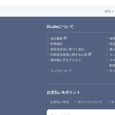
総合ト
DLsiteについて
会社概要
採
利用規約
特
資金決済法に基づく表記
個
外部送信規律に関する公表
コ
著作権と不正アクセス
カ
動
リンクについて
サ
お支払い&ポイント
お支払い方法
ポイントについて
ポ