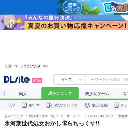
漫画・コミック読むならDLsite
すべて
成年コミック
同人
美少女ゲーム
ス
単行本
雑誌/アンソロ
単話/短編
タテ
TOP
成年コミック
出版社／著者一覧
ジーオーティー
GOT COMICS
「氷河期
氷河期世代処女おかし隊らちっくす!!