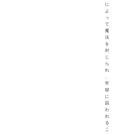
に
よ
っ
て
魔
法
を
封
じ
ら
れ
、
牢
獄
に
囚
わ
れ
る
こ