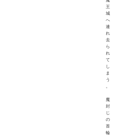
王
城
へ
連
れ
去
ら
れ
て
し
ま
う
。
魔
封
じ
の
首
輪