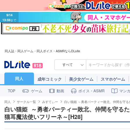
9/14
13:59
まで
同人誌・同人ゲーム・同人ボイス・ASMRならDLsite
すべて
同人
成年コミック
美少女ゲーム
スマホゲーム
ゲーム
動画
ボイス・ASMR
マン
TOP
同人
サークル一覧
みすてぃー
白い猫姫 ～勇者パーティー敗北、仲間を守るた
白い猫姫  ～勇者パーティー敗北、仲間を守る
猫耳魔法使いフリーネ～[H28]