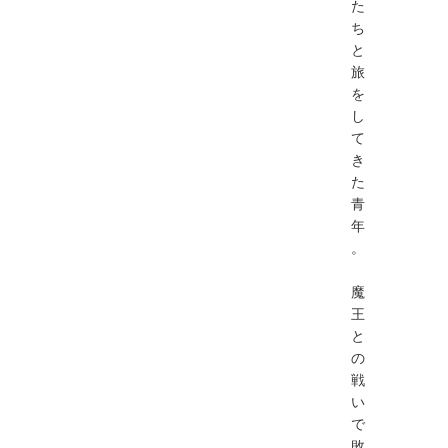
た
ち
と
旅
を
し
て
き
た
青
年
。
魔
王
と
の
戦
い
で
敗