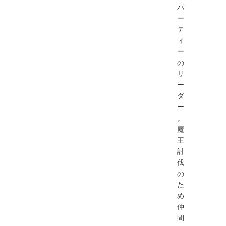
パ
ー
テ
ィ
ー
の
リ
ー
ダ
ー
。
魔
王
討
伐
の
た
め
仲
間