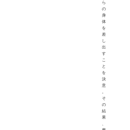
ら
の
身
体
を
差
し
出
す
こ
と
を
決
意
。
そ
の
結
果
、
魔