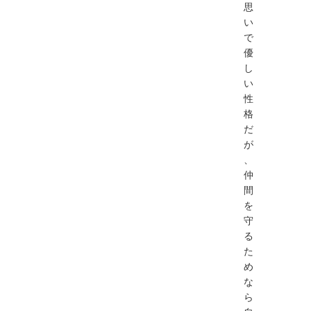
思
い
で
優
し
い
性
格
だ
が
、
仲
間
を
守
る
た
め
な
ら