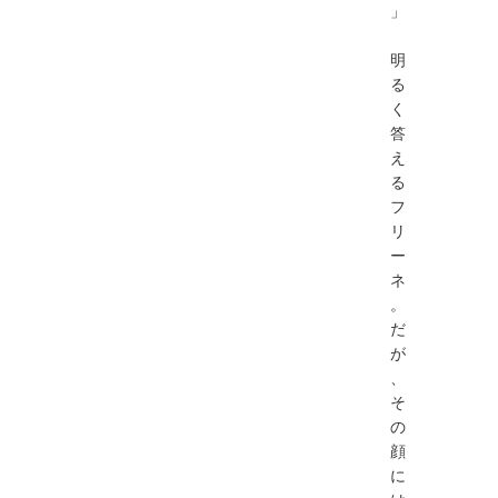
」
明
る
く
答
え
る
フ
リ
ー
ネ
。
だ
が
、
そ
の
顔
に