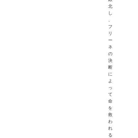
北
し
、
フ
リ
ー
ネ
の
決
断
に
よ
っ
て
命
を
救
わ
れ
る