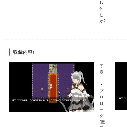
し
休
む
か?
」
収録内容1
序
章
・
プ
ロ
ロ
ー
グ
(魔