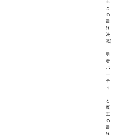
王
と
の
最
終
決
戦)
勇
者
パ
ー
テ
ィ
ー
と
魔
王
の
最
終