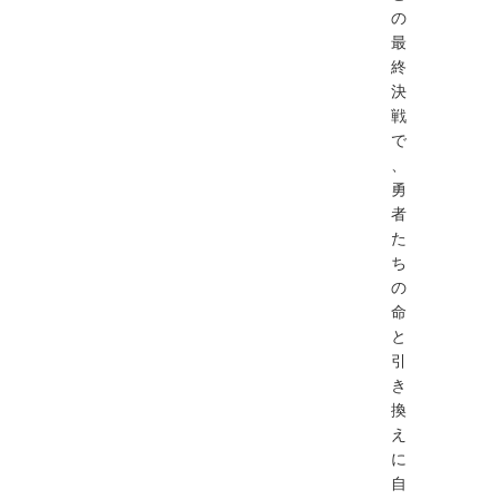
の
最
終
決
戦
で
、
勇
者
た
ち
の
命
と
引
き
換
え
に
自