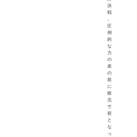
決
戦
。
圧
倒
的
な
力
の
差
の
前
に
敗
北
寸
前
と
な
っ