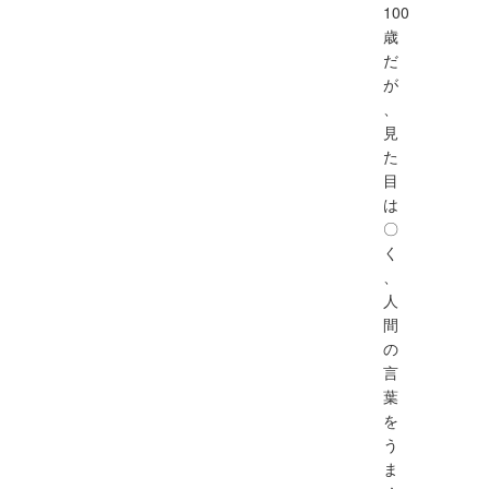
100
歳
だ
が
、
見
た
目
は
〇
く
、
人
間
の
言
葉
を
う
ま