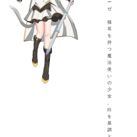
ー
ゼ
猫
耳
を
持
つ
魔
法
使
い
の
少
女
。
白
を
基
調
と