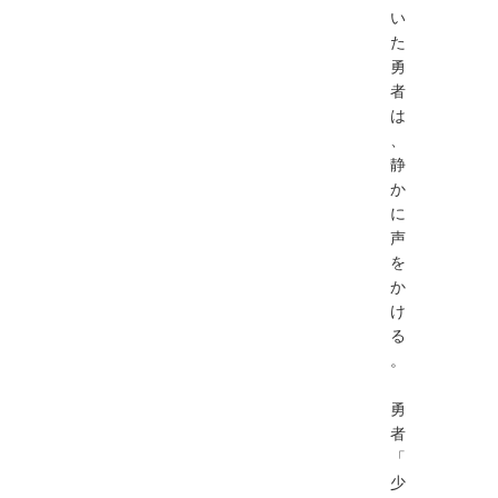
い
た
勇
者
は
、
静
か
に
声
を
か
け
る
。
勇
者
「
少