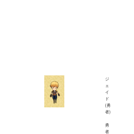
ジ
ェ
イ
ド
(勇
者)
勇
者