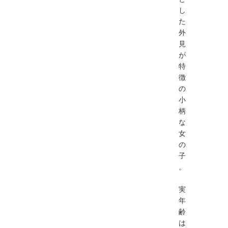
し
た
外
見
が
特
徴
の
小
柄
な
女
の
子
。
実
年
齢
は