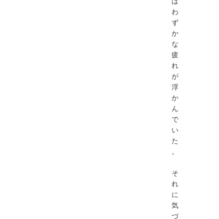
は
わ
ず
か
な
疲
れ
が
浮
か
ん
で
い
た
。
そ
れ
に
気
づ