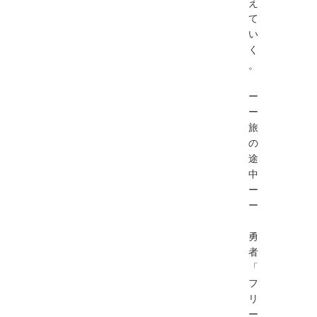
え
て
い
く
。
ー
ー
旅
の
途
中
ー
ー
勇
者
「
フ
リ
ー