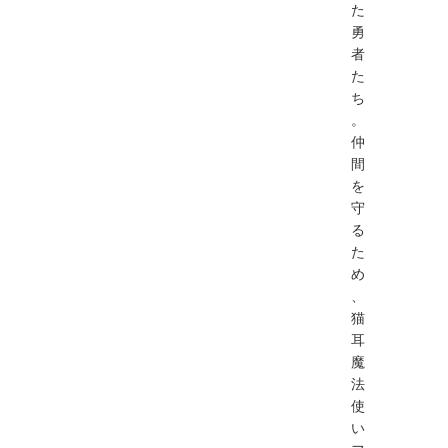
た
勇
者
た
ち
。
仲
間
を
守
る
た
め
、
猫
耳
魔
法
使
い