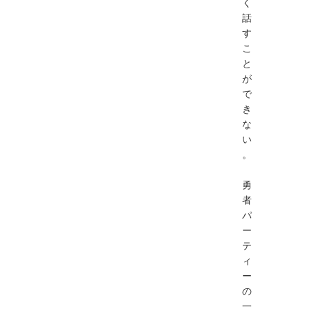
く
話
す
こ
と
が
で
き
な
い
。
勇
者
パ
ー
テ
ィ
ー
の
一