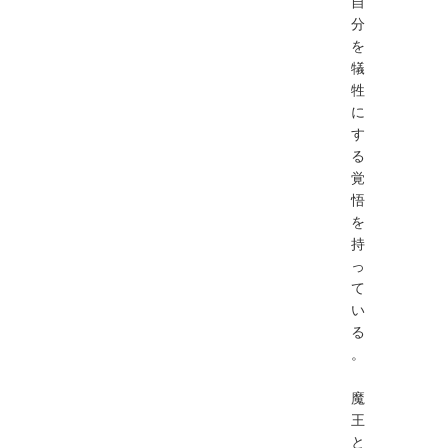
自
分
を
犠
牲
に
す
る
覚
悟
を
持
っ
て
い
る
。
魔
王
と