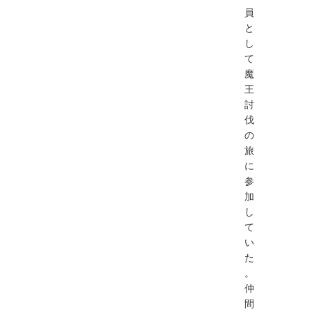
員
と
し
て
魔
王
討
伐
の
旅
に
参
加
し
て
い
た
。
仲
間