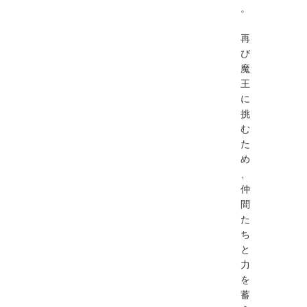
。
再
び
魔
王
に
挑
む
た
め
、
仲
間
た
ち
と
力
を
蓄