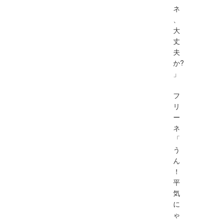
ネ
、
大
丈
夫
か?
」
フ
リ
ー
ネ
「
う
ん
！
平
気
に
ゃ