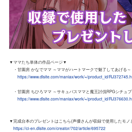
▼ママたち単体の作品ページ▼
・甘園房 かなでママ ～ママがハートマークで魅了してあげる～
https://www.dlsite.com/maniax/work/=/product_id/RJ372745.h
・甘園房 ちひろママ ～サキュバスママと魔王討伐RPGシチュ
https://www.dlsite.com/maniax/work/=/product_id/RJ376630.h
▼完成台本のプレゼントはこちら(声優さんが収録で使用したモノ
https://ci-en.dlsite.com/creator/702/article/695722