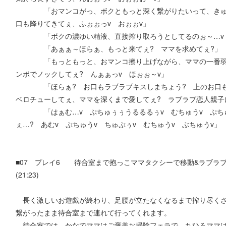
「おマンコがっ、ボクともっと深く繋がりたいって、きゅぽ
口も降りてきてぇ、ふぉぉっv おぉぉv」
「ボクの濃ゆい精液、直接搾り取ろうとしてるのぉ～…v 
「あぁぁ～ほらぁ、もっと来てぇ? ママを求めてぇ?」
「もっともっと、おマンコ擦り上げながら、ママの一番弱い
ンポでノックしてぇ? んぁぁっv ほぉぉ～v」
「ほらぁ? お口もラブラブキスしまちょう? 上のお口も
ベロチューしてぇ、ママを深くまで愛してぇ? ラブラブ恋人親子
「はぁむ…v ぷちゅぅぅうるるるぅv むちゅうv ぷちゅ
ぇ…? あむv ぷちゅうv ちゅぷぅv むちゅうv ぶちゅうv」
■07 プレイ6 待合室まで抱っこママタクシーで移動&ラブ
(21:23)
長く激しいお遊戯が終わり、足腰が立たなくなるまで搾り尽くさ
繋がったまま待合室まで連れて行ってくれます。
待合室では、かなでママはご褒美お掃除フェラで、ちひろママは