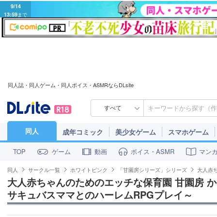
9/14
13:59
まで
同人誌・同人ゲーム・同人ボイス・ASMRならDLsite
すべて
同人
成年コミック
美少女ゲーム
スマホゲーム
ゲーム
動画
ボイス・ASMR
マン
TOP
同人
サークル一覧
ホワイトピンク
「甘園房シリーズ」シリーズ
大人赤
大人赤ちゃんのためのエッチな保育園 甘園房 か
サキュバスママとのハーレムRPGプレイ～