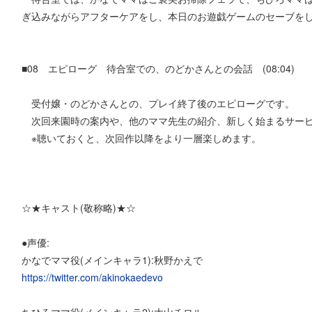
ぎ込みながらアフターケアをし、本日のお遊戯ゲームのセーブを
■08 エピローグ 待合室での、のどかさんとの会話 (08:04)
受付嬢・のどかさんとの、プレイ終了後のエピローグです。
次回来園時の案内や、他のママ先生の紹介、新しく始まるサービ
※聴いておくと、次回作以降をより一層楽しめます。
☆★キャスト(敬称略)★☆
●声優:
かなでママ役(メインキャラ1):秋野かえで
https://twitter.com/akinokaedevo
ちひろママ役(メインキャラ2):大山チロル