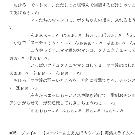
ちひろ「で～もぉ…、ただじっと寝転んで回復するだけじゃつま
てあげるぅ…v」
「ママたちのおマンコに、ボクちゃんの指を、入れるように
v」
「んぁぁぁ～…v はぁぁ…v おぉっ…ほぉぉ…v うふ
かなで「ヌっチュぅぅ～～…v んぁぁぁ～…v はぁぁ…v ん
「こうやってぇ…ママ達のおマンコ、クチュクチュ～って一
ぉぉ…v ほぉぉ…v」
「いっぱいクチュクチュおマンコしてぇ、ママ達のはしたな
あぁぁ…v ふぉぉ…v んぉぉ～…v」
ちひろ「ママ達の弱～いところを一方的に攻撃できる、チャンス
v ほぉぉ…v」
「左右からエッロぉ～いメス声聴き続けて、聖剣おチンポさ
アンよがらせて、形勢逆転しておきまちょうねぇ～…v」
「んぉぉぉ～…v ふぉぉ…v おぉ…v ほぉっ…v」
■05 プレイ4 【スーパーあまえんぼうタイム】媚薬スライムベ