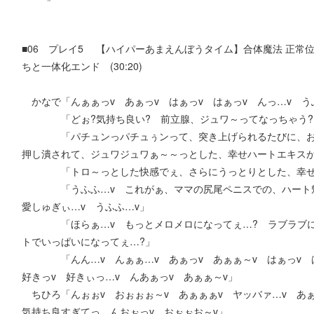
■06 プレイ5 【ハイパーあまえんぼうタイム】合体魔法 正常
ちと一体化エンド (30:20)
かなで「んぁぁっv あぁっv はぁっv はぁっv んっ…v う
「どぉ?気持ち良い? 前立腺、ジュワ～ってなっちゃう?
「パチュンっパチュぅンって、突き上げられるたびに、おケ
押し潰されて、ジュワジュワぁ～～っとした、幸せハートエキスが
「トロ～っとした快感でぇ、さらにうっとりとした、幸せな
「うふふ…v これがぁ、ママの尻尾ペニスでの、ハート魅了
愛しゅぎぃ…v うふふ…v」
「ほらぁ…v もっとメロメロになってぇ…? ラブラブにな
トでいっぱいになってぇ…?」
「んん…v んぁぁ…v あぁっv あぁぁ～v はぁっv は
好きっv 好きぃっ…v んあぁっv あぁぁ～v」
ちひろ「んぉぉv おぉぉぉ～v あぁぁぁv ヤッバァ…v あ
気持ち良すぎてっ、んおぉっv おぉぉお～v」