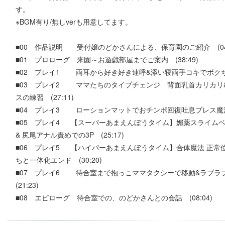
す。
※BGM有り/無しverも用意してます。
■00 作品説明 受付嬢のどかさんによる、保育園のご紹介 (04:
■01 プロローグ 来園～お遊戯部屋までご案内 (38:49)
■02 プレイ1 両耳から好き好き連呼&添い寝両手コキでボクちゃん
■03 プレイ2 ママたちのタイプチェンジ 背面乳首カリカリ
スの練習 (27:11)
■04 プレイ3 ローションマットでおチンポ回復吐息ブレス魔法 
■05 プレイ4 【スーパーあまえんぼうタイム】媚薬スライム
& 尻尾アナル責めでの3P (25:17)
■06 プレイ5 【ハイパーあまえんぼうタイム】合体魔法 正常
ちと一体化エンド (30:20)
■07 プレイ6 待合室まで抱っこママタクシーで移動&ラブ
(21:23)
■08 エピローグ 待合室での、のどかさんとの会話 (08:04)