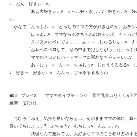
v んん…好きぃ…v」
「あぁ大好きぃ…v んっ…好・きぃ…v 好きっ…v 好きっ
v」
かなで「んっふふ…v どっちのママの方が好きなのか、おチン
「ほらぁ…v ママならボクちゃんのおチンポ、も～っと気持
「ヌメヌメのベロでぇ……、あぇ～…じゅるりぃ…v えへ
「お耳ペロペロして、頭の中まで犯しながら、た～っぷり愛
「ママのメロメロハートマークに溺れなちゃぁ～い…v」
「あ～むぅ…v ん～v ちゅむっv じゅううるるるv むち
v 好きっ、好きぃ…v んんっ…ぢゅるるるるぅv」
■03 プレイ2 ママのタイプチェンジ 背面乳首カリカリ&正
練習 (27:11)
ちひろ「ねぇ、気持ち良いならぁ…、そのままママの体に、真っ
良いでちゅよぉ…? ぷちゅうv むちゅぅv んふっ…v」
「我慢なんて忘れてぇ、大好きなママのこと独り占めするみ