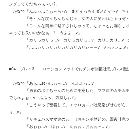
ングしてくだちゃぁ～い?」
かなで「んふっ…こぉ～らっv まだイっちゃダメだぞ〜v ちゃ
「そ～んな弱々ちんちんじゃ、女の人に笑われちゃうぞ～
「こ～んな簡単に魅了されちゃって、ちょっとお漏らしオネ
ゃっても良いのかなぁ…? うふふ…v」
「カリっカリっ…v カリっカリっ…v カリ…カリ…v 
「……カリカリカリカリカリカリぃ～～v んっふふ…v
■04 プレイ3 ローションマットでおチンポ回復吐息ブレス魔法 
かなで「あぁ…おっほぉ～…v んふふっ…v」
「勇者のボクちゃんのために用意した、ママ達のムチムチお
でちゅよぉ～v ふふっ、気持ちぃ?」
「こうやって密着して、エッロぉ～い吐息浴びせながら、ボ
ぅ…v」
「サキュバスママ達のぉ、《おチンポ勃起の、回復吐息ブレ
「おぉぉ…v ほぉ…v んぉぉ…おぉぉ～…v」