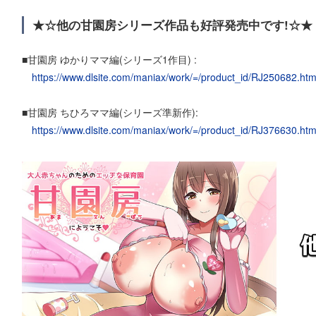
★☆他の甘園房シリーズ作品も好評発売中です!☆★
■甘園房 ゆかりママ編(シリーズ1作目) :
https://www.dlsite.com/maniax/work/=/product_id/RJ250682.htm
■甘園房 ちひろママ編(シリーズ準新作):
https://www.dlsite.com/maniax/work/=/product_id/RJ376630.htm