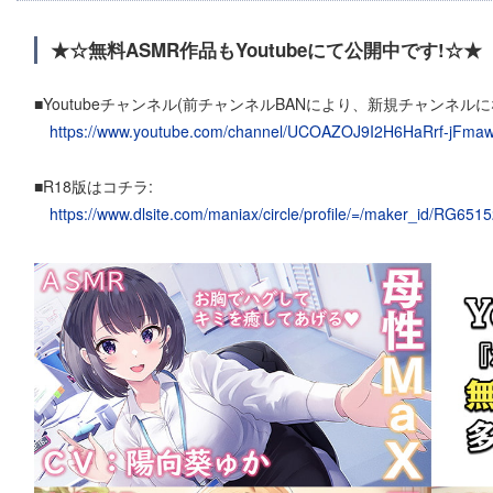
★☆無料ASMR作品もYoutubeにて公開中です!☆★
■Youtubeチャンネル(前チャンネルBANにより、新規チャンネルに
https://www.youtube.com/channel/UCOAZOJ9I2H6HaRrf-jFma
■R18版はコチラ:
https://www.dlsite.com/maniax/circle/profile/=/maker_id/RG6515