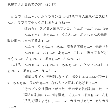
尻尾アナル責めでの3P (25:17)
かなで「はぁ～い、おケツマンコはちひろママの尻尾ペニス様と
んと、ラブラブセックスしまちょうね～v」
「ほぉらv ヌメヌメ尻尾マンコ、キュポキュポキュポぉv 
「んぁぁっv あぁぁ…v うふふ…v ボクちゃんの先走り
吸い取っちゃってるよぉ…v」
「んんっ、やぁん…v あぁ…流石勇者様ぁ…v 先走りちっ
「んぉぉ…v おぉ…v あぁ…v これぇ、吸ってるだけで
ゃうぅ…v んぉぉ…v ほぉぉ…v んんっ…v」
ちひろ「んぉぉ…v おぉぉ…v あぁぁ…v おケツマンコも、
ぉぉ…v ほぉぉ…v うふふ…v」
「媚薬スライムで発情しきって、ボクもエロエロパワーもパ
v あぁぁぁ～良いわぁ…v ならもっと犯してあげるぅ…v」
「そのプックリ膨れ上がった、テカテカ勃起乳首、た～っぷ
「両方の乳首にぃ…指を添え、てぇ…v ほぉぉ…v んお
「爪先で弾くようにぃ………v カリカリカリv カリカリv
～…v」