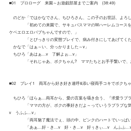
■01 プロローグ 来園～お遊戯部屋までご案内 (38:49)
のどか「ではかなでさん、ちひろさん、この子のお世話、よろし
「初めての来園で、サキュバスママのWハーレムコースを選
ケベエロエロバブちゃんですので、」
「とびっきりの変態プレイで、病み付きにしてあげてくだ
かなで「はぁ～い、分っかりました～v」
ちひろ「あはぁ…v 了解よぉ…v」
「それじゃあ、ボクちゃん? ママたちとお手手繋いで、お
■02 プレイ1 両耳から好き好き連呼&添い寝両手コキでボクちゃんの
ちひろ「ほらぁ…両耳から、愛の言葉を囁き合う、『求愛ラブラ
「ママの方が、ボクの事好きだよ～っていうラブラブな気持
v うふふ…v」
「両耳魅了魔法でぇ、頭の中、ピンクのハートでいっぱいに
「あぁ…好・き…v 好・き…v 好ぅきぃ…v んふふ…v 