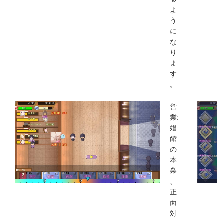
よ
う
に
な
り
ま
す
。
営
業:
娼
館
の
本
業
、
正
面
対