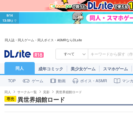
9/14
13:59
まで
同人誌・同人ゲーム・同人ボイス・ASMRならDLsite
すべて
同人
成年コミック
美少女ゲーム
スマホゲーム
ゲーム
動画
ボイス・ASMR
マン
TOP
同人
サークル一覧
見影
異世界娼館ロード
異世界娼館ロード
専売