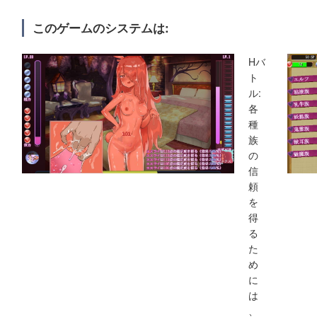
このゲームのシステムは:
Hバ
ト
ル:
各
種
族
の
信
頼
を
得
る
た
め
に
は
、