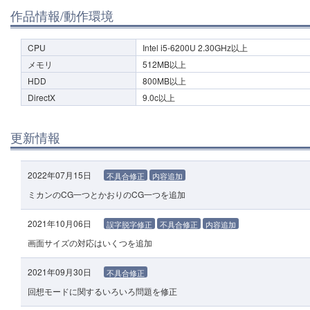
作品情報/動作環境
CPU
Intel i5-6200U 2.30GHz以上
メモリ
512MB以上
HDD
800MB以上
DirectX
9.0c以上
更新情報
2022年07月15日
不具合修正
内容追加
ミカンのCG一つとかおりのCG一つを追加
2021年10月06日
誤字脱字修正
不具合修正
内容追加
画面サイズの対応はいくつを追加
2021年09月30日
不具合修正
回想モードに関するいろいろ問題を修正