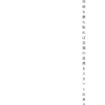
信
頼
を
勝
ち
取
れ
ば
店
舗
の
提
携
を
ス
タ
ー
ト
出
来
る