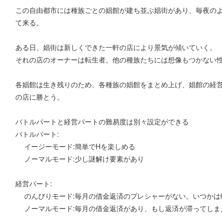
この自由都市には種族ごとの娼館が建ち並ぶ娼街があり、毎夜の
て来る。
ある日、娼街は新しくできた一軒の店により景気が傾いていく。
それの店のオーナーは転生者。他の種族たちには想像もつかない
各娼館は生き残りのため、各種族の娼館をまとめ上げ、娼館の経
の店に勝とう。
バトルパートと経営パートの難易度は別々設定ができる
バトルパート:
イージーモード:簡単でHを楽しめる
ノーマルモード:少し謎解け要素があり
経営パート:
のんびりモード:毎月の借金返済のプレシャーがない。いつかは
ノーマルモード:毎月の借金返済があり、もし返済が滞ってしま