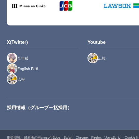
X(Twitter)
Youtube
全年齢
広報
English R18
広報
採用情報（グループ一括採用）
推奨環境：最新版のMicrosoft Edge、Safari、Chrome、Firefox（JavaScript・Cooki