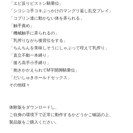
「エビ反りピストン騎乗位」
「シコシコ手コキぶっかけのマングリ返し乱交プレイ」
「コブリン達に動かない体を弄られる」
「触手責め」
「機械触手に弄られるの」
「乳搾りながら後背位をする」
「ちんちんを美味しそうにしゃぶって咥えて乳搾り」
「直立不動一本縛り」
「後ろ高手小手縛り」
「抱きかかえられてM字開脚騎乗位」
「だいしゅきホールドセックス」
その他様々
体験版をダウンロードし、
ご自身の環境下で正常に動作するかどうかご確認の上、
製品版をご購入ください。