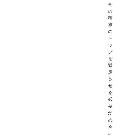
そ
の
種
族
の
ト
ッ
プ
を
満
足
さ
せ
る
必
要
が
あ
る
。