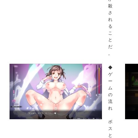
殺
さ
れ
る
こ
と
だ
。
◆
ゲ
ー
ム
の
流
れ
ボ
ス
と