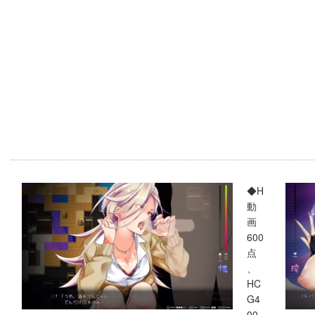
◆H
動
画
600
点
、
HC
G4
00