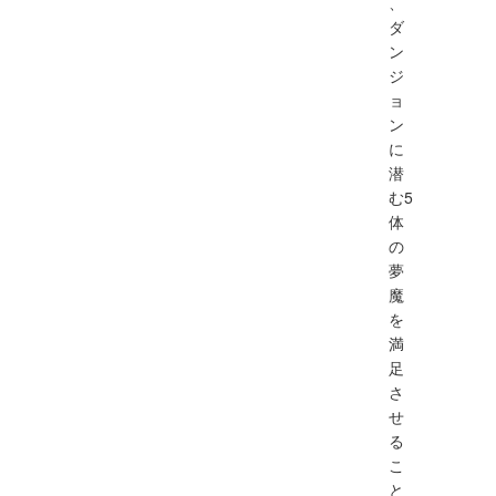
、
ダ
ン
ジ
ョ
ン
に
潜
む5
体
の
夢
魔
を
満
足
さ
せ
る
こ
と