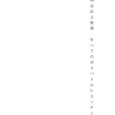
点
以
上
使
用
す
べ
て
の
ボ
ス
バ
ト
ル
(=
エ
ッ
チ
シ