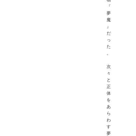
『
夢
魔
』
だ
っ
た
。
次
々
と
正
体
を
あ
ら
わ
す
夢