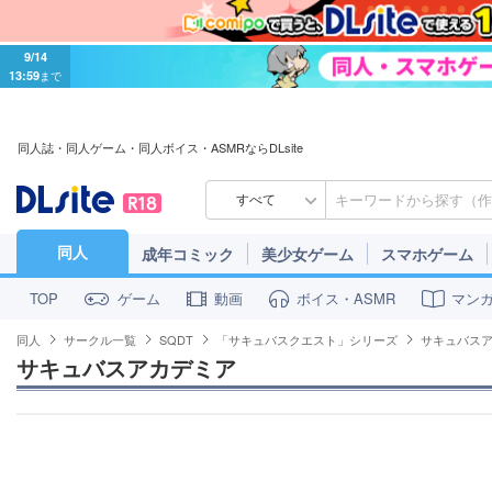
9/14
13:59
まで
同人誌・同人ゲーム・同人ボイス・ASMRならDLsite
すべて
同人
成年コミック
美少女ゲーム
スマホゲーム
ゲーム
動画
ボイス・ASMR
マン
TOP
同人
サークル一覧
SQDT
「サキュバスクエスト」シリーズ
サキュバス
サキュバスアカデミア