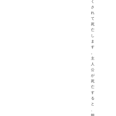
く
さ
れ
て
死
亡
し
ま
す
。
主
人
公
が
死
亡
す
る
と
、
能