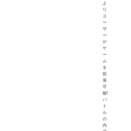
よ
り
ユ
ー
ザ
ー
が
ゲ
ー
ム
を
拡
張
可
能!
バ
ト
ル
の
内