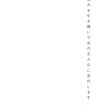
力
を
引
き
継
い
で
次
の
主
人
公
に
交
代
し
ま
す
。