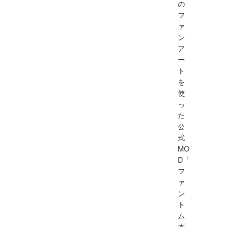
の
フ
ァ
ン
ア
ー
ト
を
使
っ
た
公
式
MO
D「
フ
ァ
ン
ト
ム
本