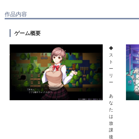
作品内容
ゲーム概要
◆
ス
ト
ー
リ
ー
あ
な
た
は
放
課
後