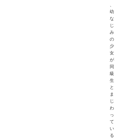
、
幼
な
じ
み
の
少
女
が
同
級
生
と
ま
じ
わ
っ
て
い
る