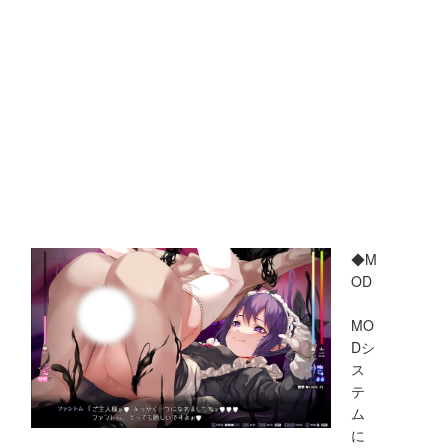
◆M
OD
MO
Dシ
ス
テ
ム
に