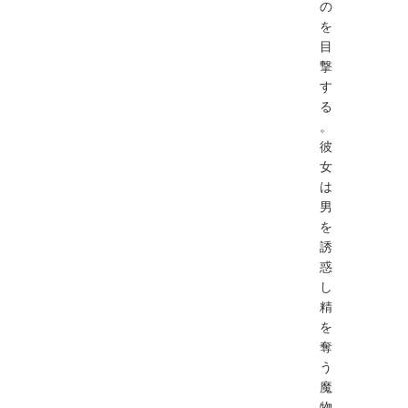
の
を
目
撃
す
る
。
彼
女
は
男
を
誘
惑
し
精
を
奪
う
魔
物