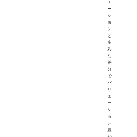
エ
ー
シ
ョ
ン
と
多
彩
な
差
分
で
バ
リ
エ
ー
シ
ョ
ン
豊
か