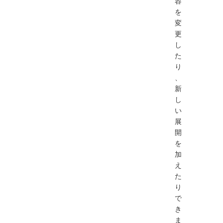
容
を
変
更
し
た
り
、
新
し
い
展
開
を
加
え
た
り
で
き
ま