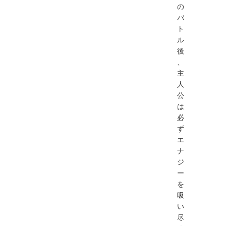
の
バ
ト
ル
後
、
主
人
公
は
必
ず
エ
ナ
ジ
ー
を
吸
い
尽