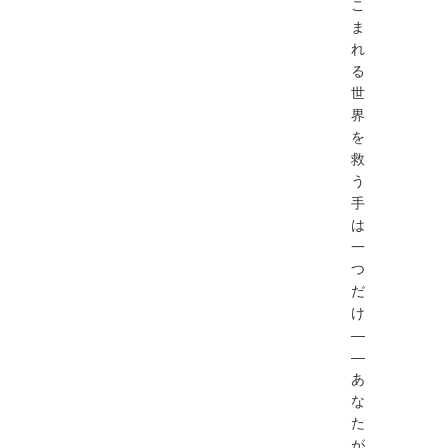
こ
ま
れ
る
世
界
を
救
う
手
は
一
つ
だ
け
―
―
あ
な
た
が