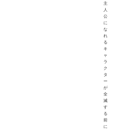
主
人
公
に
な
れ
る
キ
ャ
ラ
ク
タ
ー
が
全
滅
す
る
前
に