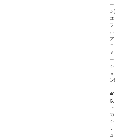
ー
ン)
は
フ
ル
ア
ニ
メ
ー
シ
ョ
ン!
40
以
上
の
シ
チ
ュ