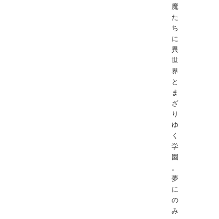
魔
た
ち
に
異
世
界
と
ま
ざ
り
ゆ
く
学
園
。
夢
に
の
み