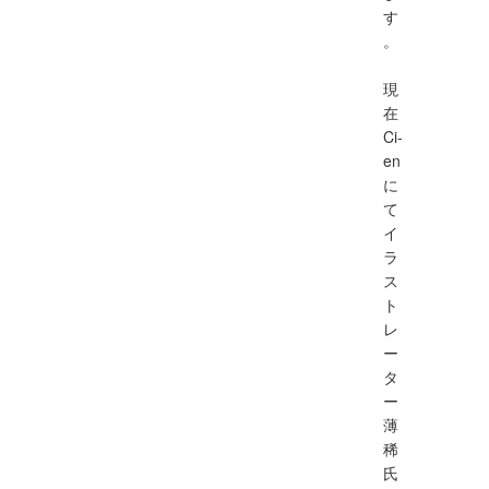
す
。
現
在
Ci-
en
に
て
イ
ラ
ス
ト
レ
ー
タ
ー
薄
稀
氏