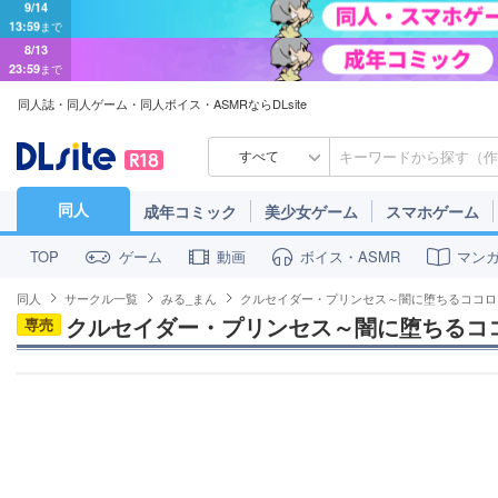
8/13
23:59
まで
同人誌・同人ゲーム・同人ボイス・ASMRならDLsite
すべて
同人
成年コミック
美少女ゲーム
スマホゲーム
ゲーム
動画
ボイス・ASMR
マン
TOP
同人
サークル一覧
みる_まん
クルセイダー・プリンセス～闇に堕ちるココロ
クルセイダー・プリンセス～闇に堕ちるコ
専売