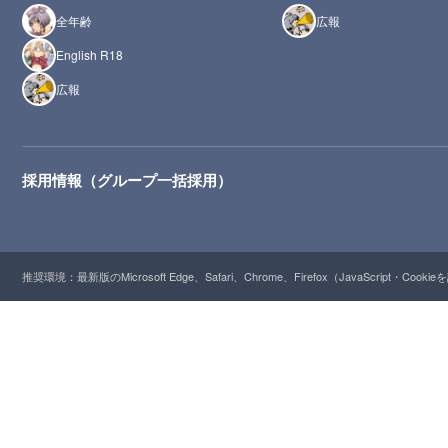
全年齢
広報
English R18
広報
採用情報（グループ一括採用）
推奨環境：最新版のMicrosoft Edge、Safari、Chrome、Firefox（JavaScript・Cooki