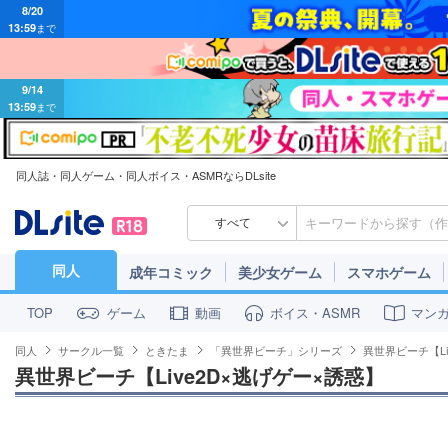
8/20
13:59
まで
9/14
13:59
まで
同人誌・同人ゲーム・同人ボイス・ASMRならDLsite
すべて
同人
成年コミック
美少女ゲーム
スマホゲーム
ゲーム
動画
ボイス・ASMR
マン
TOP
同人
サークル一覧
ときたま
「異世界ビーチ」シリーズ
異世界ビーチ【Li
異世界ビーチ【Live2D×逃げゲー×誘惑】