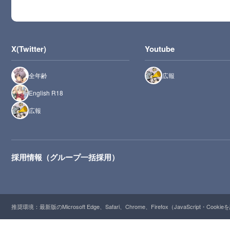
X(Twitter)
Youtube
全年齢
広報
English R18
広報
採用情報（グループ一括採用）
推奨環境：最新版のMicrosoft Edge、Safari、Chrome、Firefox（JavaScript・Cooki