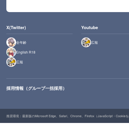
X(Twitter)
Youtube
全年齢
広報
English R18
広報
採用情報（グループ一括採用）
推奨環境：最新版のMicrosoft Edge、Safari、Chrome、Firefox（JavaScript・Cooki