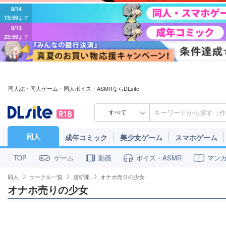
9/14
13:59
まで
8/13
23:59
まで
同人誌・同人ゲーム・同人ボイス・ASMRならDLsite
すべて
同人
成年コミック
美少女ゲーム
スマホゲーム
ゲーム
動画
ボイス・ASMR
マン
TOP
同人
サークル一覧
超斬開
オナホ売りの少女
オナホ売りの少女