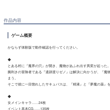
作品内容
ゲーム概要
かならず体験版で動作確認を行ってください。
◆
とある村に『魔界の穴』が開き、魔物があふれ出す異変が起った
腕利きの冒険者である『遺跡渡りゼノ』は解決に向かうが、『魔物
まう。
そこで彼に一目惚れしたサキュバスは、『精液』と『夢魔の薬』
◆
女メインキャラ……24枚
イベント基本CG……135枚