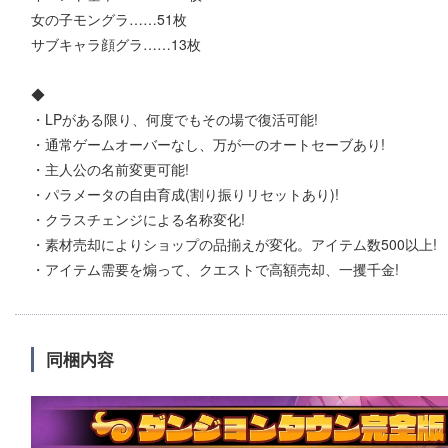
女の子モングラ……51枚
サブキャラ顔グラ……13枚
◆
・LPがある限り、何度でもその場で復活可能!
・通常ゲームオーバーなし、万が一のオートセーブあり!
・主人公の名前変更可能!
・パラメータの自由育成(割り振りリセットあり)!
・クラスチェンジによる名称変化!
・素材売却によりショップの品揃えが変化。アイテム数500以上!
・アイテム需要を煽って、クエストで高額売却、一攫千金!
同梱内容