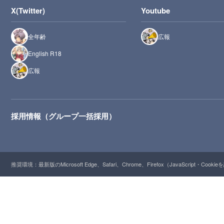
X(Twitter)
Youtube
全年齢
広報
English R18
広報
採用情報（グループ一括採用）
推奨環境：最新版のMicrosoft Edge、Safari、Chrome、Firefox（JavaScript・Cooki