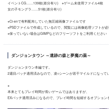
イベントCG……139枚(差分有り) ※ゲーム未使用ファイル4枚
女の子モングラ……51枚(差分有り)
※Ci-enで有料配布していた無圧縮画像ファイルです
※PSDファイルで作成しているので、閲覧には画像処理ソフトが必
※保っていない場合はGIMPなどのフリーソフトをご利用ください
ダンジョンタウン ～遺跡の森と夢魔の薬～
ダンジョンタウン本編です。
2週目パッチ適用済みなので、凌○シーンが若干マイルドになって
※
本来とてもプレイ時間が長いゲームではありますが、
EXパッチ適用済みになるので、プレイ時間を短縮するオプション