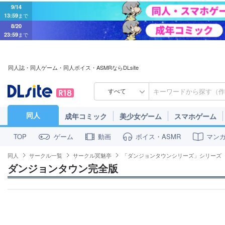
9/14
13:59
まで
8/20
23:59
まで
同人誌・同人ゲーム・同人ボイス・ASMRならDLsite
すべて
同人
成年コミック
美少女ゲーム
スマホゲーム
ゲーム
動画
ボイス・ASMR
マン
TOP
同人
サークル一覧
サークル冥魅亭
「ダンジョンタウンシリーズ」シリーズ
ダンジョンタウン完全版