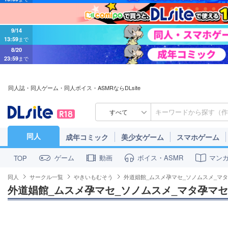
9/14
13:59
まで
8/20
23:59
まで
同人誌・同人ゲーム・同人ボイス・ASMRならDLsite
すべて
同人
成年コミック
美少女ゲーム
スマホゲーム
ゲーム
動画
ボイス・ASMR
マン
TOP
同人
サークル一覧
やきいもむそう
外道娼館_ムスメ孕マセ_ソノムスメ_マ
外道娼館_ムスメ孕マセ_ソノムスメ_マタ孕マセ