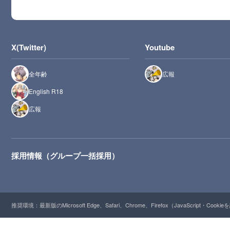
X(Twitter)
Youtube
全年齢
広報
English R18
広報
採用情報（グループ一括採用）
推奨環境：最新版のMicrosoft Edge、Safari、Chrome、Firefox（JavaScript・Cooki