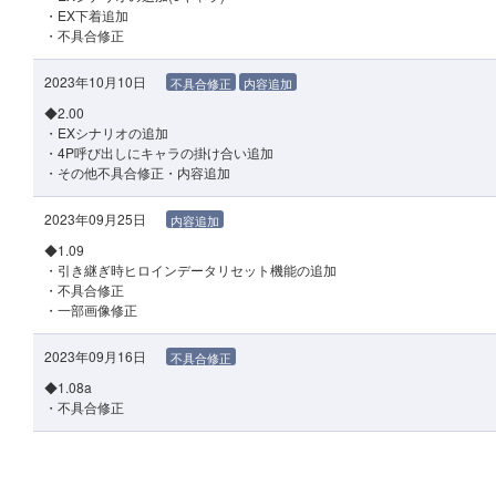
・EX下着追加
・不具合修正
2023年10月10日
不具合修正
内容追加
◆2.00
・EXシナリオの追加
・4P呼び出しにキャラの掛け合い追加
・その他不具合修正・内容追加
2023年09月25日
内容追加
◆1.09
・引き継ぎ時ヒロインデータリセット機能の追加
・不具合修正
・一部画像修正
2023年09月16日
不具合修正
◆1.08a
・不具合修正