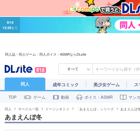
9/14
13:59
まで
同人誌・同人ゲーム・同人ボイス・ASMRならDLsite
すべて
同人
成年コミック
美少女ゲーム
ス
ゲーム
動画
ボイス・ASMR
マン
TOP
同人
サークル一覧
ドージンオトメ
「あまえんぼ」シリーズ
あまえんぼ
あまえんぼ冬