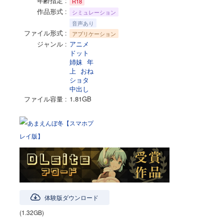
年齢指定
R18
作品形式
シミュレーション
音声あり
ファイル形式
アプリケーション
ジャンル
アニメ
ドット
姉妹
年
上
おね
ショタ
中出し
ファイル容量
1.81GB
体験版ダウンロード
(1.32GB)