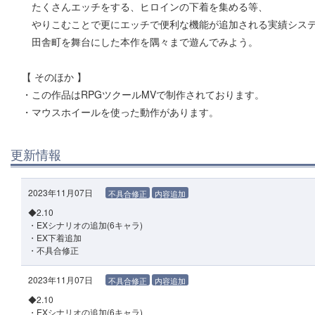
たくさんエッチをする、ヒロインの下着を集める等、
やりこむことで更にエッチで便利な機能が追加される実績シス
田舎町を舞台にした本作を隅々まで遊んでみよう。
【 そのほか 】
・この作品はRPGツクールMVで制作されております。
・マウスホイールを使った動作があります。
更新情報
2023年11月07日
不具合修正
内容追加
◆2.10
・EXシナリオの追加(6キャラ)
・EX下着追加
・不具合修正
2023年11月07日
不具合修正
内容追加
◆2.10
・EXシナリオの追加(6キャラ)