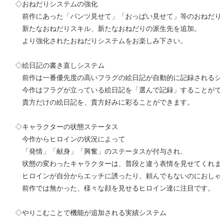
◇おねだりシステムの強化
前作にあった「パンツ見せて」「おっぱい見せて」等のおねだ
新たなおねだりスキル、新たなおねだりの派生先を追加。
より強化されたおねだりシステムをお楽しみ下さい。
◇絵日記の書き直しシステム
前作は一番優先度の高いフラグの絵日記が自動的に記録されるシ
今作はフラグが立っている絵日記を「選んで記録」することがで
貴方だけの絵日記を、貴方好みに彩ることができます。
◇キャラクターの状態ステータス
今作からヒロインの状況によって
「発情」「献身」「興奮」のステータスが付与され、
状態の変わったキャラクターは、普段と違う表情を見せてくれ
ヒロインが自分からエッチに誘ったり、頼んでもないのにおしゃ
前作では無かった、様々な顔を見せるヒロイン達に注目です。
◇やりこむことで機能が追加される実績システム