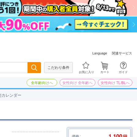
関連サービス
Language
こだわり条件
検索
お気に入り
カート
ガイド
全年齢向けへ
女性向け 全年齢へ
女性向け TL/BLへ
売カレンダー
1,100
価格
円