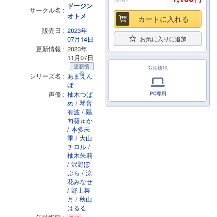
ドージン
サークル名
オトメ
カートに入れる
販売日
2023年
07月14日
お気に入りに追加
更新情報
2023年
11月07日
更新情
対応環境
報
シリーズ名
あまえん
ぼ
声優
柚木つば
PC専用
め
/
琴音
有波
/
陽
向葵ゅか
/
本多未
季
/
大山
チロル
/
柚木朱莉
/
沢野ぽ
ぷら
/
涼
花みなせ
/
野上菜
月
/
秋山
はるる