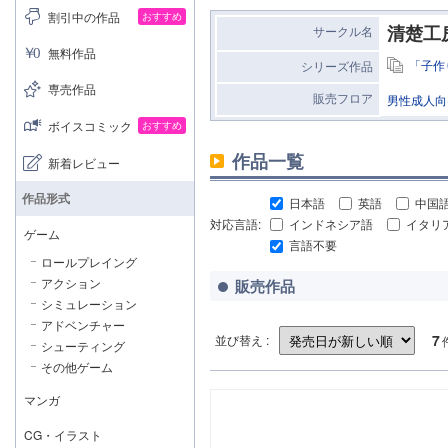
割引中の作品
おすすめ
清楚工
サークル名
無料作品
「子作
シリーズ作品
専売作品
販売フロア
男性成人向
ボイスコミック
おすすめ
作品一覧
新着レビュー
作品形式
日本語
英語
中国
対応言語:
インドネシア語
イタリ
ゲーム
言語不要
ロールプレイング
アクション
販売作品
シミュレーション
アドベンチャー
7
並び替え :
シューティング
その他ゲーム
マンガ
CG・イラスト