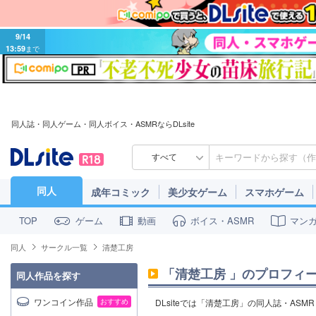
9/14
13:59
まで
同人誌・同人ゲーム・同人ボイス・ASMRならDLsite
すべて
同人
成年コミック
美少女ゲーム
スマホゲーム
ゲーム
動画
ボイス・ASMR
マン
TOP
同人
サークル一覧
清楚工房
「
清楚工房
」のプロフィ
同人作品を探す
ワンコイン作品
おすすめ
DLsiteでは「清楚工房」の同人誌・AS