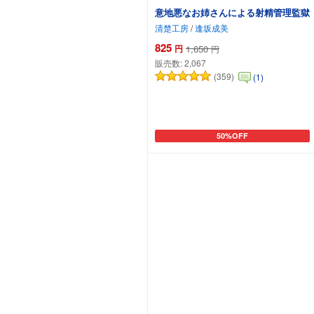
意地悪なお姉さんによる射精管理監獄
清楚工房
/
逢坂成美
825
円
1,650
円
販売数:
2,067
(359)
(1)
50%OFF
カートに追加