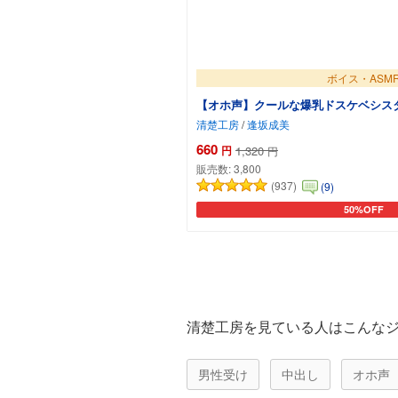
ボイス・ASM
【オホ声】クールな爆乳ドスケベシス
清楚工房
/
逢坂成美
660
円
1,320
円
販売数:
3,800
(937)
(9)
50%OFF
カートに追
清楚工房を見ている人はこんな
男性受け
中出し
オホ声