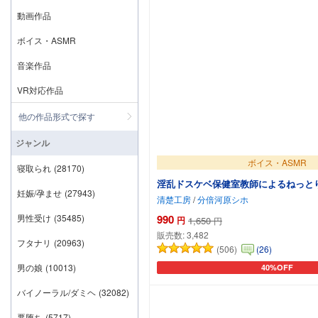
動画作品
ボイス・ASMR
音楽作品
VR対応作品
他の作品形式で探す
ジャンル
ボイス・ASMR
寝取られ
(28170)
淫乱ドスケベ保健室教師によるねっと
妊娠/孕ませ
(27943)
清楚工房
/
分倍河原シホ
男性受け
(35485)
990
円
1,650
円
販売数:
3,482
フタナリ
(20963)
(506)
(26)
男の娘
(10013)
40%OFF
カートに追加
バイノーラル/ダミヘ
(32082)
悪堕ち
(5717)