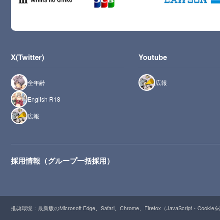
X(Twitter)
Youtube
全年齢
広報
English R18
広報
採用情報（グループ一括採用）
推奨環境：最新版のMicrosoft Edge、Safari、Chrome、Firefox（JavaScript・Cooki