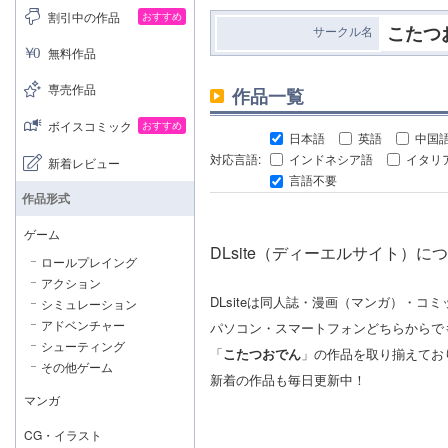
割引中の作品
おすすめ
こたつ
サークル名
無料作品
専売作品
作品一覧
ボイスコミック
おすすめ
日本語
英語
中国
対応言語:
インドネシア語
イタリ
新着レビュー
言語不要
作品形式
ゲーム
DLsite（ディーエルサイト）に
ロールプレイング
アクション
DLsiteは同人誌・漫画（マンガ）・
シミュレーション
アドベンチャー
パソコン・スマートフォンどちらからで
シューティング
「
こたつおでん
」の作品を取り揃えてお
その他ゲーム
新着の作品も毎日更新中！
マンガ
CG・イラスト