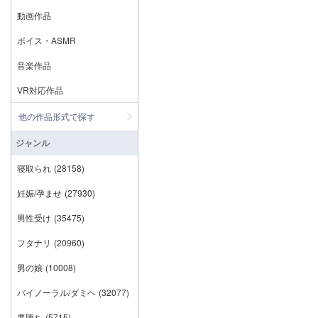
動画作品
ボイス・ASMR
音楽作品
VR対応作品
他の作品形式で探す
ジャンル
寝取られ
(28158)
妊娠/孕ませ
(27930)
男性受け
(35475)
フタナリ
(20960)
男の娘
(10008)
バイノーラル/ダミヘ
(32077)
悪堕ち
(5715)