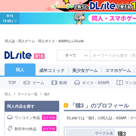
9/14
13:59
まで
同人誌・同人ゲーム・同人ボイス・ASMRならDLsite
すべて
同人
成年コミック
美少女ゲーム
スマホゲーム
ゲーム
動画
ボイス・ASMR
マン
TOP
同人
サークル一覧
猫3
「
猫3
」のプロフィール
同人作品を探す
ワンコイン作品
おすすめ
DLsiteでは「猫3」の同人誌・ASMR
割引中の作品
おすすめ
猫3
サークル名