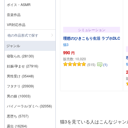
ボイス・ASMR
音楽作品
VR対応作品
シミュレーション
他の作品形式で探す
理想のひきこもり生活 ラブホDLC
猫3
ジャンル
990
円
寝取られ
(28130)
販売数:
10,020
(515)
(1)
妊娠/孕ませ
(27916)
男性受け
(35448)
カートに追加
フタナリ
(20939)
男の娘
(10003)
バイノーラル/ダミヘ
(32056)
悪堕ち
(5707)
猫3を見ている人はこんなジャン
露出
(16264)