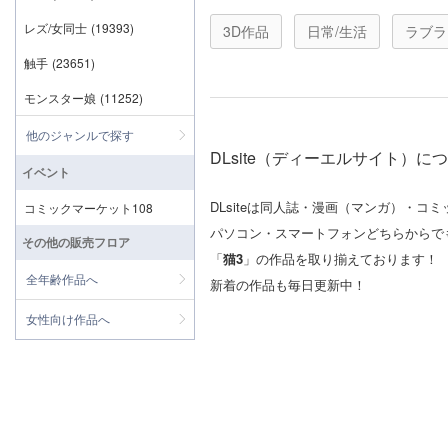
レズ/女同士
(19393)
3D作品
日常/生活
ラブラ
触手
(23651)
モンスター娘
(11252)
他のジャンルで探す
DLsite（ディーエルサイト）に
イベント
DLsiteは同人誌・漫画（マンガ）・
コミックマーケット108
パソコン・スマートフォンどちらからで
その他の販売フロア
「
猫3
」の作品を取り揃えております！
全年齢作品へ
新着の作品も毎日更新中！
女性向け作品へ