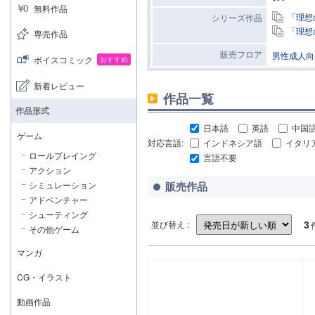
無料作品
「理想
シリーズ作品
「理想
専売作品
販売フロア
男性成人向
ボイスコミック
おすすめ
新着レビュー
作品一覧
作品形式
日本語
英語
中国
ゲーム
対応言語:
インドネシア語
イタリ
ロールプレイング
言語不要
アクション
シミュレーション
販売作品
アドベンチャー
シューティング
3
並び替え :
その他ゲーム
マンガ
CG・イラスト
動画作品