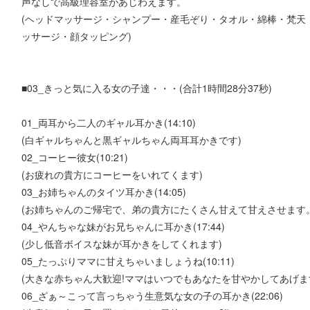
声なしで高級理容室があじわえます。
(ヘッドマッサージ・シャンプー・産毛ぞり・タオル・綿棒・梵天
ッサージ・顔タッピング)
■03_きっと気に入る女の子達・・・(合計1時間28分37秒)
01_両耳から二人のギャル耳かき(14:10)
(白ギャルちゃんと黒ギャルちゃん両耳耳かきです)
02_コーヒー彼女(10:21)
(お疲れの貴方にコーヒーをいれてくます)
03_お姉ちゃんのタイツ耳かき(14:05)
(お姉ちゃんのご帰宅で、弟の貴方にたくさん甘えて甘えさせます。
04_やんちゃな妹がお兄ちゃんに耳かき(17:44)
(少し低音ボイスな妹が耳かきをしてくれます)
05_たっぷりママに甘えちゃいましょうね(10:11)
(大きな赤ちゃん大歓迎!ママはいつでもあなたを甘やかしてあげま
06_ざぁ～こって言っちゃう生意気な女の子の耳かき(22:06)