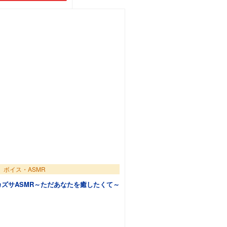
ボイス・ASMR
ズサASMR～ただあなたを癒したくて～