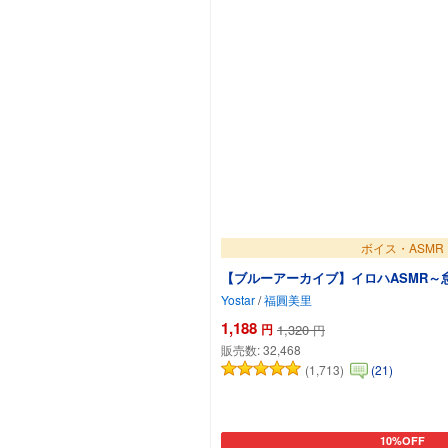
ボイス・ASMR
【ブルーアーカイブ】イロハASMR～
Yostar
/
福圓美里
1,188
円
1,320
円
販売数:
32,468
(1,713)
(21)
10%OFF
カートに追加