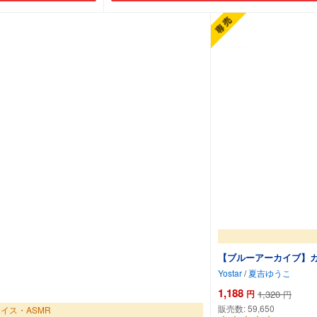
【ブルーアーカイブ】カ
Yostar
/
夏吉ゆうこ
1,188
円
1,320
円
販売数:
59,650
イス・ASMR