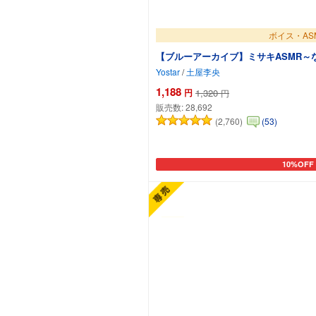
ボイス・AS
【ブルーアーカイブ】ミサキASMR～
Yostar
/
土屋李央
1,188
円
1,320
円
販売数:
28,692
(2,760)
(53)
10%OFF
カートに