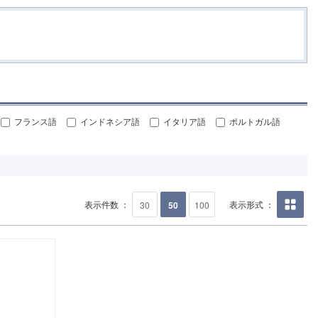
フランス語
インドネシア語
イタリア語
ポルトガル語
表示件数 ：
表示形式 ：
30
50
100
画像の
み