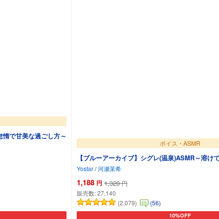
怠惰で甘美な過ごし方～
ボイス・ASMR
【ブルーアーカイブ】シグレ(温泉)ASMR～溶け
Yostar
/
河瀬茉希
1,188
円
1,320
円
販売数:
27,140
(2,079)
(56)
10%OFF
カートに追加