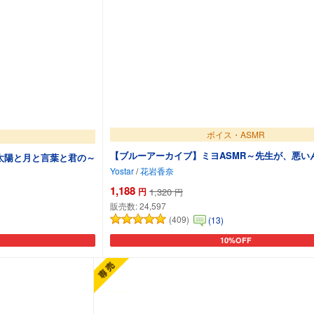
ボイス・ASMR
【ブルーアーカイブ】ミヨASMR～先生が、悪い
太陽と月と言葉と君の～
Yostar
/
花岩香奈
1,188
円
1,320
円
販売数:
24,597
(409)
(13)
10%OFF
カートに追加