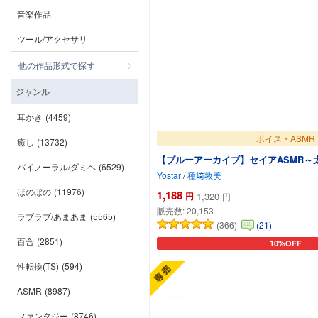
音楽作品
ツール/アクセサリ
他の作品形式で探す
ジャンル
耳かき
(4459)
ボイス・ASMR
癒し
(13732)
【ブルーアーカイブ】セイアASMR～
バイノーラル/ダミヘ
(6529)
Yostar
/
種﨑敦美
ほのぼの
(11976)
1,188
円
1,320
円
販売数:
20,153
ラブラブ/あまあま
(5565)
(366)
(21)
百合
(2851)
10%OFF
カートに追加
性転換(TS)
(594)
ASMR
(8987)
ファンタジー
(8746)