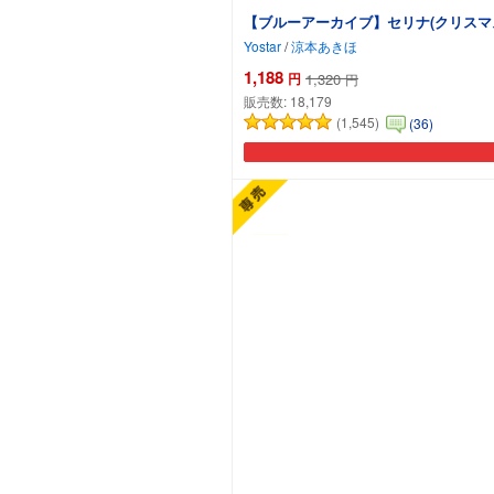
【ブルーアーカイブ】セリナ(クリスマ
Yostar
/
涼本あきほ
1,188
円
1,320
円
販売数:
18,179
(1,545)
(36)