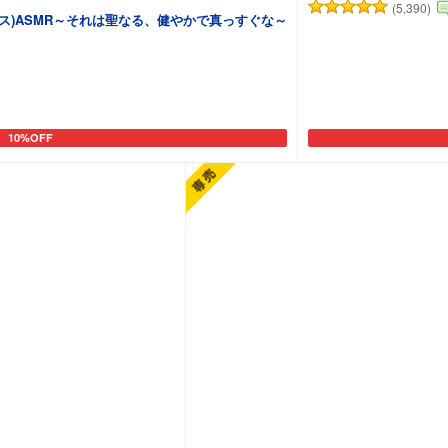
(5,390)
ス)ASMR～それは聖なる、健やかで真っすぐな～
10%OFF
カートに追加