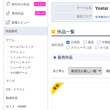
割引中の作品
おすすめ
Yostar
サークル名
専売作品
pick up!
販売フロア
全年齢向け
新着レビュー
作品一覧
作品形式
ゲーム
日本語
英語
中国
対応言語:
ロールプレイング
スウェーデン語
タイ語
アクション
販売作品
シミュレーション
アドベンチャー
シューティング
22
並び替え :
その他ゲーム
マンガ
CG・イラスト
動画作品
ボイス・ASMR