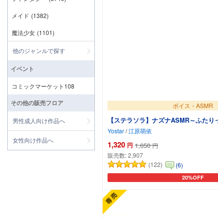
メイド
(1382)
魔法少女
(1101)
他のジャンルで探す
イベント
コミックマーケット108
その他の販売フロア
ボイス・ASMR
【ステラソラ】ナズナASMR～ふたり
男性成人向け作品へ
Yostar
/
江原萌依
女性向け作品へ
1,320
円
1,650
円
販売数:
2,907
(122)
(6)
20%OFF
カートに追加