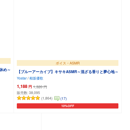
ボイス・ASMR
羽休め～
【ブルーアーカイブ】キサキASMR～混ざる香りと夢心地～
Yostar
/
相坂優歌
1,188
円
1,320
円
販売数:
38,095
(1,864)
(17)
10%OFF
カートに追加