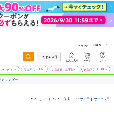
関連サービス
Language
こだわり条件
検索
お気に入り
カート
ガイド
omipo）へ
男性向け R18へ
女性向け 全年齢へ
女性向け TL/BLへ
売カレンダー
アフィリエイトリンクの作成
:
ユーザー用
|
サークル用