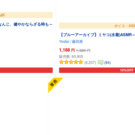
MR
なんじ、健やかならざる時も～
ボイス・AS
【ブルーアーカイブ】ミヤコ(水着)ASM
Yostar
/
藤田茜
1,188
円
1,320
円
販売数:
60,905
(6,207)
(84)
10%OFF
追加
カートに