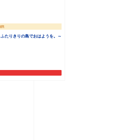
MR
R～ふたりきりの島でおはようを。～
追加