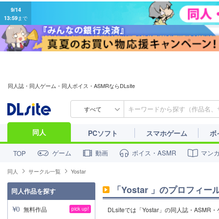
9/14
13:59
まで
同人誌・同人ゲーム・同人ボイス・ASMRならDLsite
すべて
同人
PCソフト
スマホゲーム
ボ
ゲーム
動画
ボイス・ASMR
マン
TOP
同人
サークル一覧
Yostar
「
Yostar
」のプロフィー
同人作品を探す
無料作品
pick up!
DLsiteでは「Yostar」の同人誌・AS