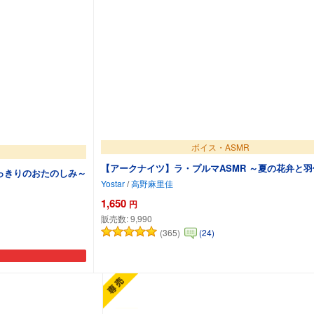
ボイス・ASMR
【アークナイツ】ラ・プルマASMR ～夏の花弁と
っきりのおたのしみ～
Yostar
/
高野麻里佳
1,650
円
販売数:
9,990
(365)
(24)
カートに追加