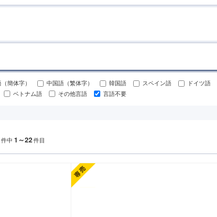
語（簡体字）
中国語（繁体字）
韓国語
スペイン語
ドイツ語
ベトナム語
その他言語
言語不要
1～22
件中
件目