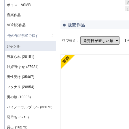
ボイス・ASMR
音楽作品
販売作品
VR対応作品
他の作品形式で探す
1
並び替え :
ジャンル
寝取られ
(28151)
妊娠/孕ませ
(27924)
男性受け
(35467)
フタナリ
(20954)
男の娘
(10008)
バイノーラル/ダミヘ
(32072)
悪堕ち
(5713)
露出
(16273)