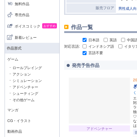
無料作品
販売フロア
男性成人向
専売作品
作品一覧
ボイスコミック
おすすめ
新着レビュー
日本語
英語
中国
対応言語:
インドネシア語
イタリ
作品形式
言語不要
ゲーム
発売予告作品
ロールプレイング
アクション
2
シミュレーション
アドベンチャー
く
シューティング
エ
その他ゲーム
対
ラ
マンガ
独
♡
CG・イラスト
な
は
アドベンチャー
動画作品