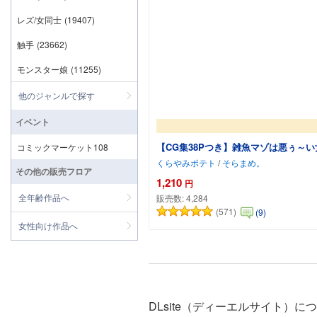
レズ/女同士
(19407)
触手
(23662)
モンスター娘
(11255)
他のジャンルで探す
イベント
【CG集38Pつき】雑魚マゾは悪ぅ～
コミックマーケット108
くらやみポテト
/
そらまめ。
その他の販売フロア
1,210
円
全年齢作品へ
販売数:
4,284
(571)
(9)
女性向け作品へ
DLsite（ディーエルサイト）に