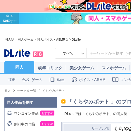
9/14
13:59
まで
同人誌・同人ゲーム・同人ボイス・ASMRならDLsite
すべて
同人
成年コミック
美少女ゲーム
スマホゲーム
ゲーム
動画
ボイス・ASMR
マン
TOP
同人
サークル一覧
くらやみポテト
「
くらやみポテト
」のプ
同人作品を探す
ワンコイン作品
おすすめ
DLsiteでは「くらやみポテト」の同人誌
割引中の作品
おすすめ
くらや
サークル名