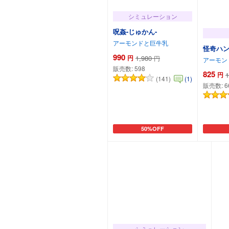
シミュレーション
呪姦-じゅかん-
アーモンドと巨牛乳
怪奇ハン
990
円
1,980
円
アーモン
販売数:
598
825
円
1
(141)
(1)
販売数:
6
50%OFF
カートに追加
シミュレーション