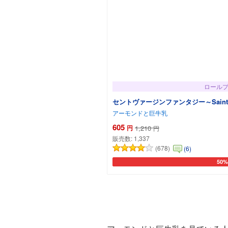
ロール
セントヴァージンファンタジー～Saint V
アーモンドと巨牛乳
605
円
1,210
円
販売数:
1,337
(678)
(6)
50
カー