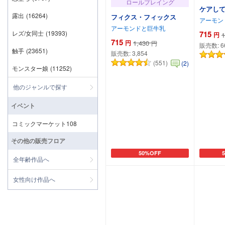
ロールプレイング
ケアして
露出
(16264)
フィクス・フィックス
アーモン
アーモンドと巨牛乳
レズ/女同士
(19393)
715
円
1
715
円
1,430
円
販売数:
6
触手
(23651)
販売数:
3,854
(551)
(2)
モンスター娘
(11252)
他のジャンルで探す
イベント
コミックマーケット108
その他の販売フロア
50%OFF
カートに追加
カ
全年齢作品へ
女性向け作品へ