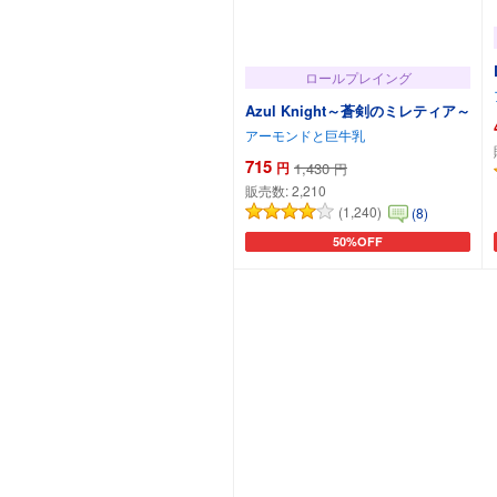
ロールプレイング
Azul Knight～蒼剣のミレティア～
アーモンドと巨牛乳
715
円
1,430
円
販売数:
2,210
(1,240)
(8)
50%OFF
カートに追加