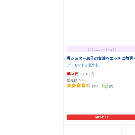
シミュレーション
母ショタ～息子の友達をエッチに教育
アーモンドと巨牛乳
605
円
1,210
円
販売数:
978
(320)
(2)
50%OFF
カートに追加