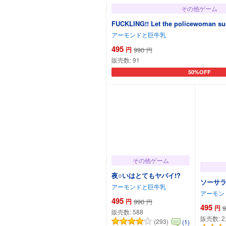
その他ゲーム
FUCKLING!! Let the policewoman su
アーモンドと巨牛乳
495
円
990
円
販売数:
91
50%OFF
カートに追加
その他ゲーム
夜○いはとてもヤバイ!?
ソーサ
アーモンドと巨牛乳
アーモン
495
円
990
円
495
円
9
販売数:
588
販売数:
2
(293)
(1)