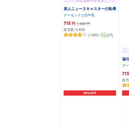
美人ニュースキャスターの恥辱
アーモンドと巨牛乳
715
円
1,430
円
販売数:
5,458
(1,885)
(17)
福
アー
715
販売
50%OFF
カートに追加