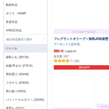
動画作品
ボイス・ASMR
音楽作品
VR対応作品
シミュレーション
フレグラントオリーブ～強気JD快楽堕
他の作品形式で探す
アーモンドと巨牛乳
ジャンル
990
円
1,980
円
販売数:
907
寝取られ
(28130)
(96)
妊娠/孕ませ
(27916)
50%OFF
カートに追加
男性受け
(35448)
フタナリ
(20939)
男の娘
(10003)
バイノーラル/ダミヘ
(32056)
シミ
悪堕ち
(5707)