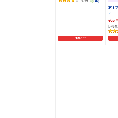
(575)
(5)
女子
アーモ
605
販売数
50%OFF
カートに追加