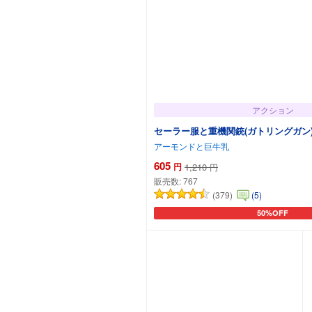
アクション
セーラー服と重機関銃(ガトリングガン)
アーモンドと巨牛乳
605
円
1,210
円
販売数:
767
(379)
(5)
50%OFF
カートに追加