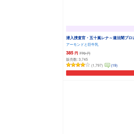
潜入捜査官・五十嵐レナ～違法闇プロ
アーモンドと巨牛乳
385
円
770
円
販売数:
3,745
(1,797)
(19)