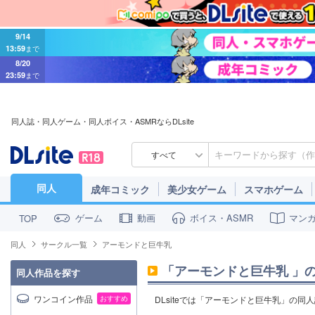
9/14
13:59
まで
8/20
23:59
まで
同人誌・同人ゲーム・同人ボイス・ASMRならDLsite
すべて
同人
成年コミック
美少女ゲーム
スマホゲーム
ゲーム
動画
ボイス・ASMR
マン
TOP
同人
サークル一覧
アーモンドと巨牛乳
「
アーモンドと巨牛乳
」
同人作品を探す
ワンコイン作品
おすすめ
DLsiteでは「アーモンドと巨牛乳」の