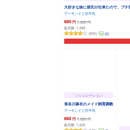
大好きな妹に彼氏が出来たので、ブチ
アーモンドと巨牛乳
660
円
1,320
円
販売数:
1,399
(555)
(2)
シミュレーション
長谷川麻衣のメイド飼育調教
アーモンドと巨牛乳
660
円
1,320
円
販売数:
1,425