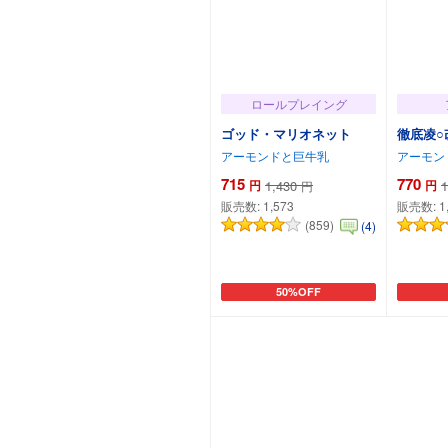
ロールプレイング
ゴッド・マリオネット
徹底凌○
アーモンドと巨牛乳
アーモン
715
770
円
1,430
円
1
円
販売数:
1,573
販売数:
1
(859)
(4)
50%OFF
カートに追加