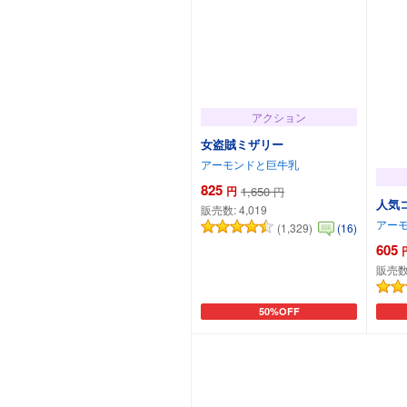
アクション
女盗賊ミザリー
アーモンドと巨牛乳
825
円
1,650
円
人気
販売数:
4,019
アー
(1,329)
(16)
605
販売数
50%OFF
カートに追加