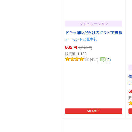
シミュレーション
ドキッ!催○だらけのグラビア撮影
アーモンドと巨牛乳
605
円
1,210
円
販売数:
1,182
(417)
(2)
ア
6
販
50%OFF
カートに追加