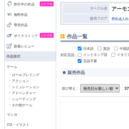
割引中の作品
おすすめ
アーモ
サークル名
無料作品
販売フロア
男性成人向
専売作品
作品一覧
ボイスコミック
おすすめ
新着レビュー
日本語
英語
中国
対応言語:
インドネシア語
イタリ
作品形式
言語不要
ゲーム
販売作品
ロールプレイング
アクション
シミュレーション
37
並び替え :
アドベンチャー
シューティング
その他ゲーム
マンガ
CG・イラスト