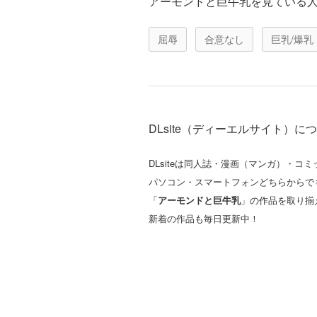
アーモンドと巨牛乳を見ている
屈辱
合意なし
巨乳/爆乳
DLsite（ディーエルサイト）に
DLsiteは同人誌・漫画（マンガ）・
パソコン・スマートフォンどちらからで
「
アーモンドと巨牛乳
」の作品を取り揃
新着の作品も毎日更新中！