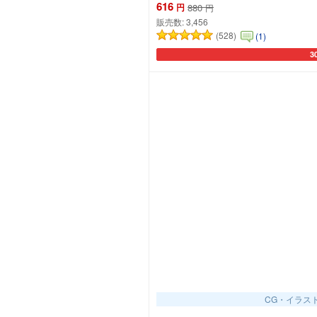
616
円
880
円
販売数:
3,456
(528)
(1)
3
カ
CG・イラス