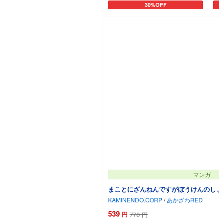
30%OFF
カートに追加
マンガ
まことにざんねんですがぼうけんのし
KAMINENDO.CORP
/
あかざわRED
539
円
770
円