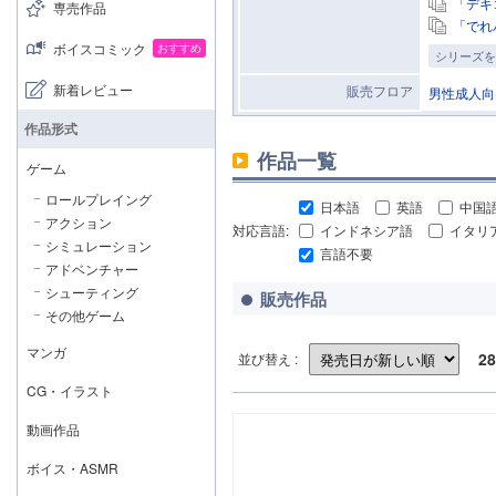
「デキ
専売作品
「でれ
ボイスコミック
おすすめ
シリーズを
新着レビュー
販売フロア
男性成人向
作品形式
作品一覧
ゲーム
ロールプレイング
日本語
英語
中国
アクション
対応言語:
インドネシア語
イタリ
シミュレーション
言語不要
アドベンチャー
シューティング
販売作品
その他ゲーム
マンガ
28
並び替え :
CG・イラスト
動画作品
ボイス・ASMR