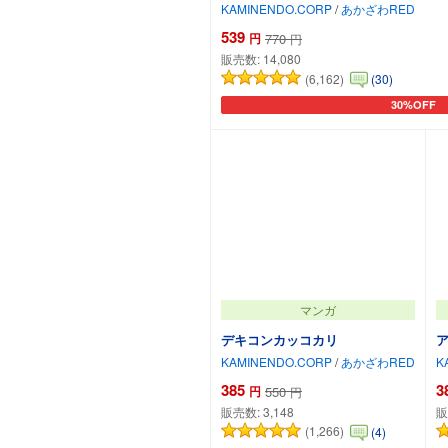
KAMINENDO.CORP
/
あかざわRED
539
円
770
円
販売数:
14,080
(6,162)
(30)
30%OFF
カートに追
マンガ
デキコンカッコカリ
KAMINENDO.CORP
/
あかざわRED
K
385
3
円
550
円
販売数:
3,148
販
(1,266)
(4)