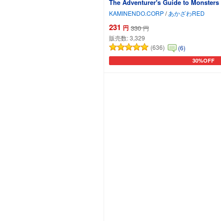
The Adventurer's Gui
KAMINENDO.CORP
/
あかざわRED
231
円
330
円
販売数:
3,329
(636)
(6)
30%OFF
カートに追