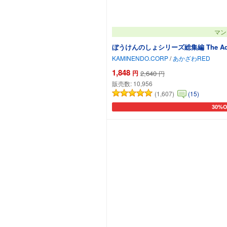
マン
ぼうけんのしょシリーズ総集編 The Adventure
KAMINENDO.CORP
/
あかざわRED
1,848
円
2,640
円
販売数:
10,956
(1,607)
(15)
30%O
カート