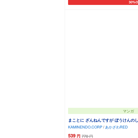
30%O
カート
マンガ
まことに ざんねんですが ぼうけんの
KAMINENDO.CORP
/
あかざわRED
539
円
770
円