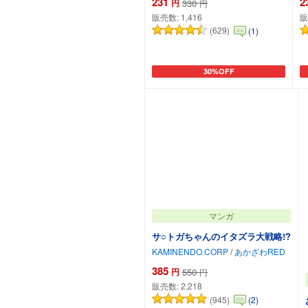
231
2
円
330
円
販売数:
1,416
販
(629)
(1)
30%OFF
カートに追加
マンガ
サ○トガちゃんのイタズラ大戦略!?
KAMINENDO.CORP
/
あかざわRED
385
円
550
円
販売数:
2,218
(945)
(2)