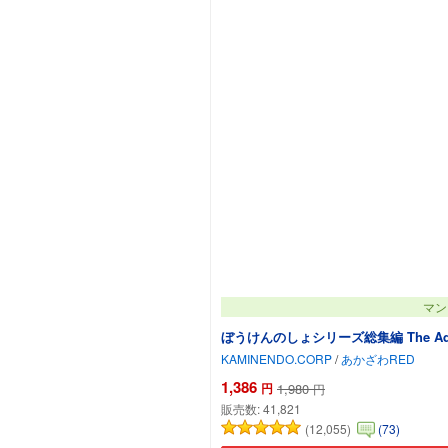
マン
ぼうけんのしょシリーズ総集編 The Adventure
KAMINENDO.CORP
/
あかざわRED
1,386
円
1,980
円
販売数:
41,821
(12,055)
(73)