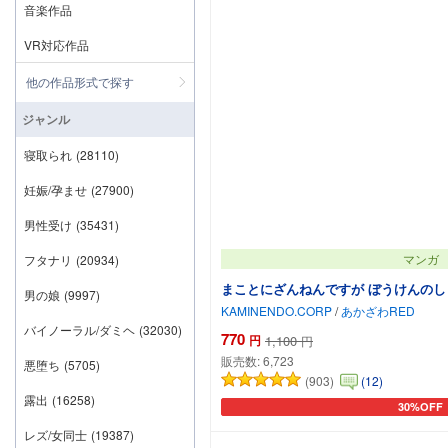
音楽作品
VR対応作品
他の作品形式で探す
ジャンル
寝取られ
(28110)
妊娠/孕ませ
(27900)
男性受け
(35431)
マンガ
フタナリ
(20934)
まことにざんねんですが ぼうけんのし
男の娘
(9997)
KAMINENDO.CORP
/
あかざわRED
バイノーラル/ダミヘ
(32030)
770
円
1,100
円
販売数:
6,723
悪堕ち
(5705)
(903)
(12)
露出
(16258)
30%OFF
カートに
レズ/女同士
(19387)