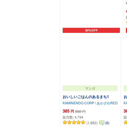
30%OFF
カートに追加
マンガ
おいしいごはんのあるまち1
KAMINENDO.CORP
/
あかざわRED
K
385
3
円
550
円
販売数:
4,794
販
(1,882)
(8)