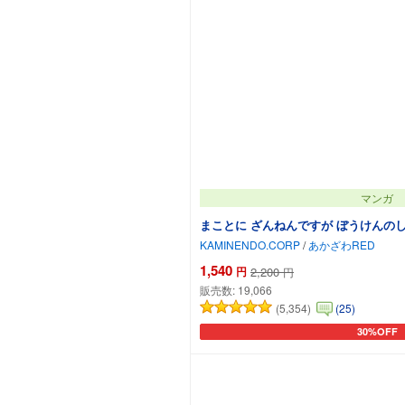
マンガ
まことに ざんねんですが ぼうけんの
KAMINENDO.CORP
/
あかざわRED
1,540
円
2,200
円
販売数:
19,066
(5,354)
(25)
30%OFF
カートに追