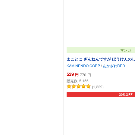
マンガ
まことに ざんねんですが ぼうけんの
KAMINENDO.CORP
/
あかざわRED
539
円
770
円
販売数:
5,156
(1,229)
30%OFF
カートに追