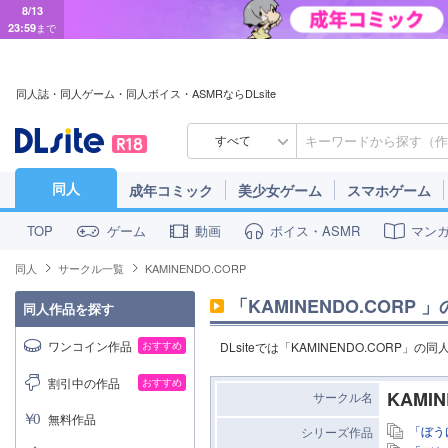
8/13
23:59
まで
同人誌・同人ゲーム・同人ボイス・ASMRならDLsite
すべて
同人
成年コミック
美少女ゲーム
スマホゲーム
ゲーム
動画
ボイス・ASMR
マン
TOP
同人
サークル一覧
KAMINENDO.CORP
「
KAMINENDO.CORP
」
同人作品を探す
ワンコイン作品
おすすめ
DLsiteでは「KAMINENDO.CORP
割引中の作品
おすすめ
KAMIN
サークル名
無料作品
「ぼう
シリーズ作品