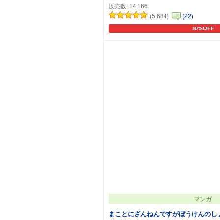
販売数:
14,166
(5,684)
(22)
30%OFF
カートに追
マンガ
まことにざんねんですがぼうけんのし