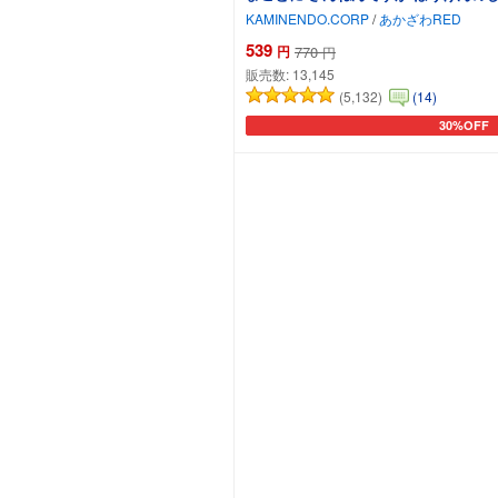
KAMINENDO.CORP
/
あかざわRED
539
円
770
円
販売数:
13,145
(5,132)
(14)
30%OFF
カートに追