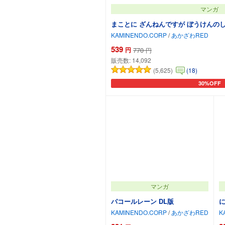
マンガ
まことに ざんねんですが ぼうけんの
KAMINENDO.CORP
/
あかざわRED
539
円
770
円
販売数:
14,092
(5,625)
(18)
30%OFF
カートに追
マンガ
パコールレーン DL版
に
KAMINENDO.CORP
/
あかざわRED
K