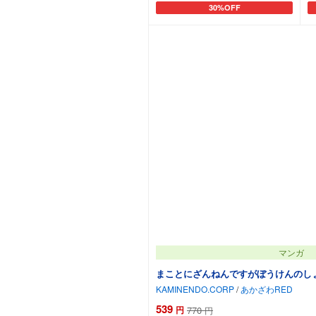
30%OFF
カートに追加
マンガ
まことにざんねんですがぼうけんのし
KAMINENDO.CORP
/
あかざわRED
539
円
770
円