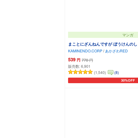
マンガ
まことにざんねんですが ぼうけんのし
KAMINENDO.CORP
/
あかざわRED
539
円
770
円
販売数:
6,901
(1,540)
(8)
30%OFF
カートに追