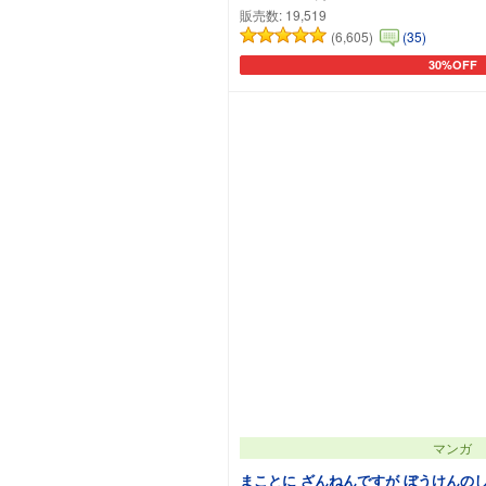
販売数:
19,519
(6,605)
(35)
30%OFF
カートに追
マンガ
まことに ざんねんですが ぼうけんの