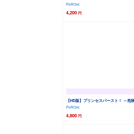
PoROre:
4,200
円
【HD版】プリンセスバースト！ ～危
PoROre:
4,800
円