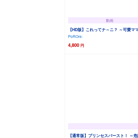
動画
【HD版】これってナ～ニ？ ～可愛マ
PoROre:
4,800
円
カートに追加
【通常版】プリンセスバースト！ ～危