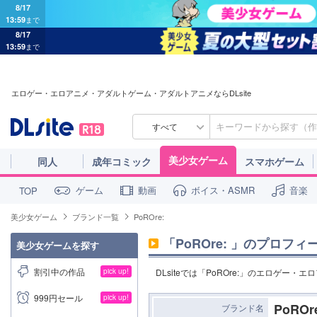
8/17
13:59
まで
8/17
13:59
まで
エロゲー・エロアニメ・アダルトゲーム・アダルトアニメならDLsite
すべて
美少女ゲーム
同人
成年コミック
スマホゲーム
ゲーム
動画
ボイス・ASMR
音楽
TOP
美少女ゲーム
ブランド一覧
PoROre:
「
PoROre:
」のプロフィ
美少女ゲームを探す
割引中の作品
pick up!
DLsiteでは「PoROre:」のエロゲ
999円セール
pick up!
PoROr
ブランド名