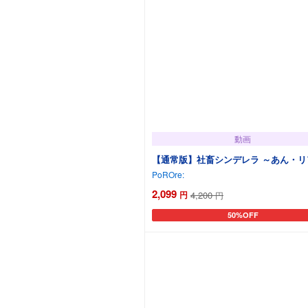
動画
【通常版】社畜シンデレラ ～あん・リ
PoROre:
2,099
円
4,200
円
50%OFF
カートに追加