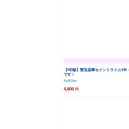
【HD版】聖宝晶華セイントライムVN ～
です！
PoROre:
4,800
円