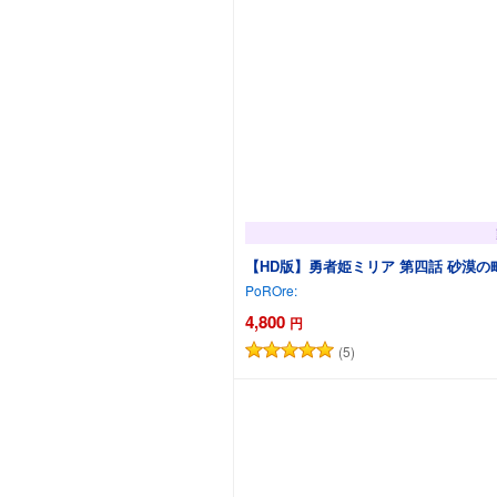
【HD版】勇者姫ミリア 第四話 砂漠の
PoROre:
4,800
円
(5)
カ