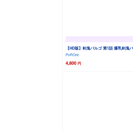
【HD版】剣鬼バルゴ 第1話 爆乳剣
PoROre:
4,800
円