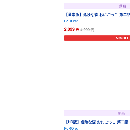
動画
【通常版】危険な森 おにごっこ 第二
PoROre:
2,099
円
4,200
円
50%OFF
カートに
動画
【HD版】危険な森 おにごっこ 第二話
PoROre: