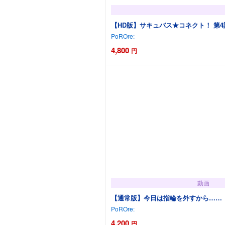
【HD版】サキュバス★コネクト！ 第
PoROre:
4,800
円
動画
【通常版】今日は指輪を外すから……
PoROre:
4,200
円