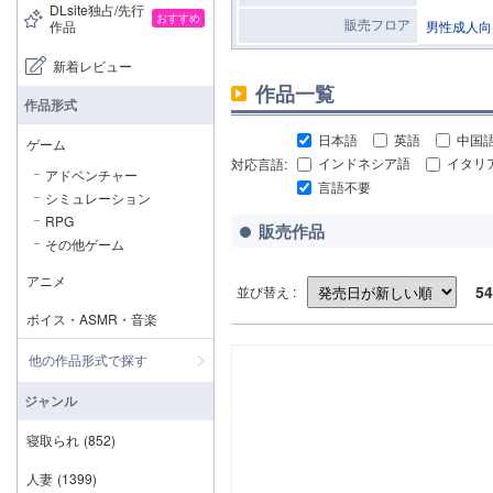
DLsite独占/先行
おすすめ
販売フロア
作品
男性成人向
新着レビュー
作品一覧
作品形式
日本語
英語
中国
ゲーム
対応言語:
インドネシア語
イタリ
アドベンチャー
言語不要
シミュレーション
RPG
販売作品
その他ゲーム
アニメ
54
並び替え :
ボイス・ASMR・音楽
他の作品形式で探す
ジャンル
寝取られ
(852)
人妻
(1399)