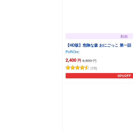
動画
【HD版】危険な森 おにごっこ 第一話
PoROre:
2,400
円
4,800
円
(10)
50%OFF
カートに追