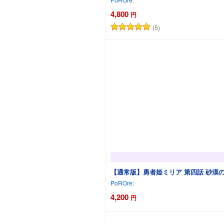
4,800
円
(5)
【通常版】勇者姫ミリア 第四話 砂漠
PoROre:
4,200
円
カ