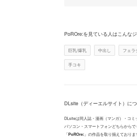
PoROre:を見ている人はこん
巨乳/爆乳
中出し
フェラ
手コキ
DLsite（ディーエルサイト）に
DLsiteは同人誌・漫画（マンガ）・
パソコン・スマートフォンどちらからで
「
PoROre:
」の作品を取り揃えておりま