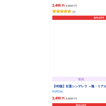
2,400
円
4,800
円
(6)
50%OFF
カートに追
動画
【HD版】社畜シンデレラ ～陰・リア
PoROre:
2,400
円
4,800
円
50%OFF