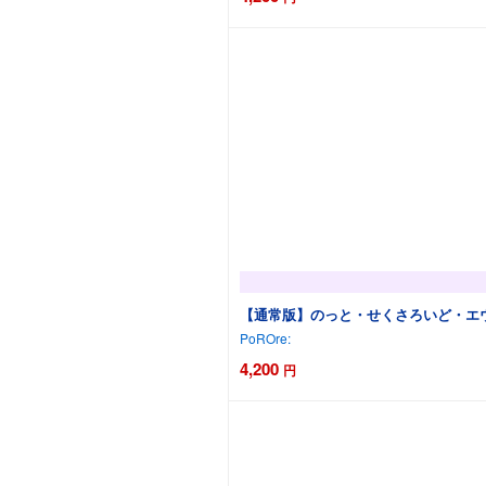
カートに追加
【通常版】のっと・せくさろいど・エウ
PoROre:
4,200
円