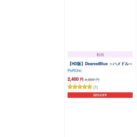
動画
【HD版】DearestBlue ～ハメドル～
PoROre:
2,400
円
4,800
円
(7)
50%OFF
カートに追加