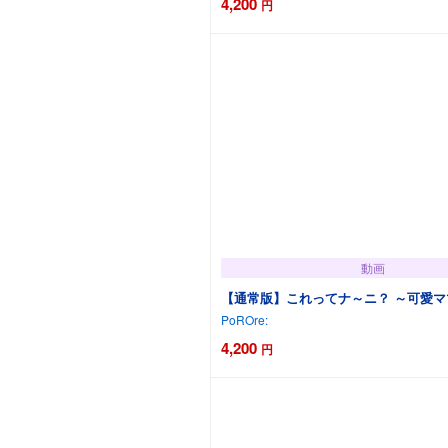
4,200
円
カートに追加
動画
【通常版】これってナ～ニ？ ～可愛
PoROre:
4,200
円
カートに追加