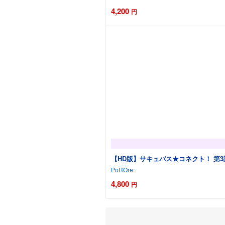
4,200
円
【HD版】サキュバス★コネクト！ 第
PoROre:
4,800
円