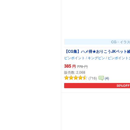
CG・イラ
【CG集】ハメ得★おりこうJKペット綾
ピンポイント / キングピン / ピンポイン
385
円
770
円
販売数:
2,068
(716)
(4)
50%OFF
カートに