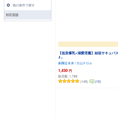
他の条件で探す
対応言語
【低音爆乳×溺愛淫魔】始祖サキュバス
♪」
劇團近未来
/
大山チロル
1,430
円
販売数:
1,788
(148)
(10)