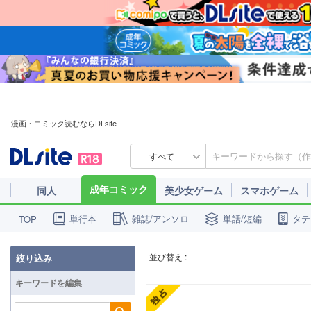
漫画・コミック読むならDLsite
すべて
成年コミック
同人
美少女ゲーム
スマホゲーム
単行本
雑誌/アンソロ
単話/短編
タテ
TOP
並び替え :
絞り込み
キーワードを編集