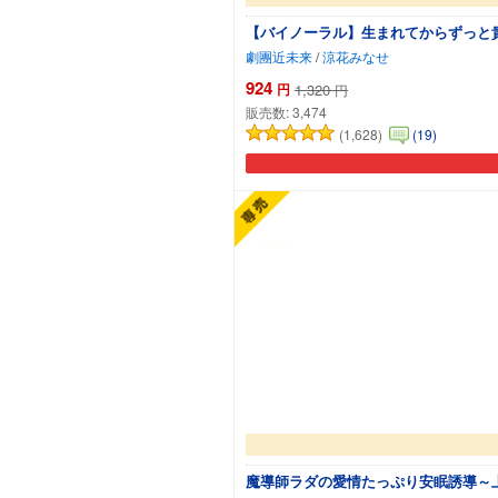
【バイノーラル】生まれてからずっと貴
劇團近未来
/
涼花みなせ
924
円
1,320
円
販売数:
3,474
(1,628)
(19)
魔導師ラダの愛情たっぷり安眠誘導～