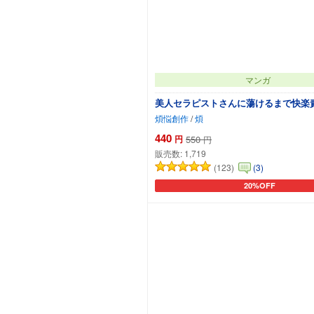
マンガ
美人セラピストさんに蕩けるまで快楽
煩悩創作
/
煩
440
円
550
円
販売数:
1,719
(123)
(3)
20%OFF
カートに追加