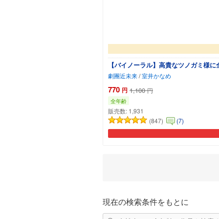
【バイノーラル】高貴なツノガミ様に
劇團近未来
/
室井かなめ
770
円
1,100
円
全年齢
販売数:
1,931
(847)
(7)
現在の検索条件をもとに