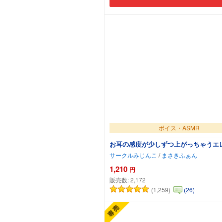
ボイス・ASMR
お耳の感度が少しずつ上がっちゃうエ
サークルみじんこ
/
まさきふぁん
1,210
円
販売数:
2,172
(1,259)
(26)
カートに追加