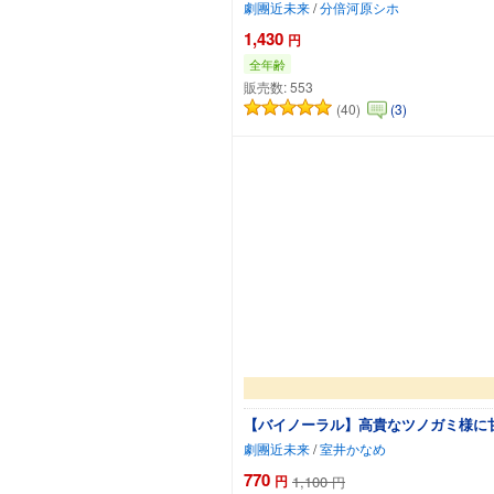
劇團近未来
/
分倍河原シホ
1,430
円
全年齢
販売数:
553
(40)
(3)
【バイノーラル】高貴なツノガミ様に
劇團近未来
/
室井かなめ
770
円
1,100
円