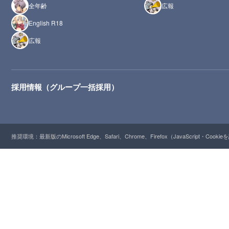
全年齢
広報
English R18
広報
採用情報（グループ一括採用）
推奨環境：最新版のMicrosoft Edge、Safari、Chrome、Firefox（JavaScript・Cooki