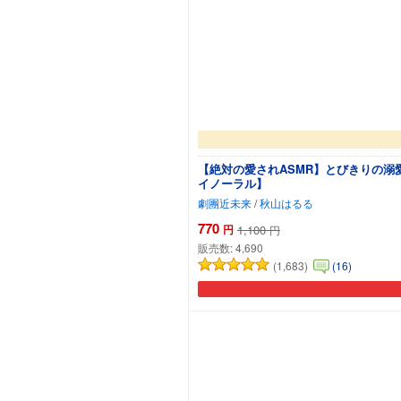
【絶対の愛されASMR】とびきりの
イノーラル】
劇團近未来
/
秋山はるる
770
円
1,100
円
販売数:
4,690
(1,683)
(16)