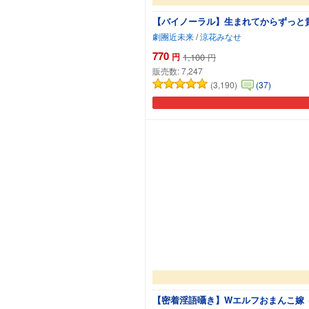
劇團近未来
/
涼花みなせ
770
円
1,100
円
販売数:
7,247
(3,190)
(37)
【密着淫語囁き】Wエルフおまんこ嫁 ～