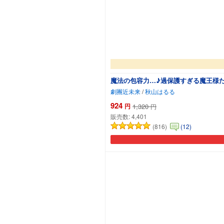
魔法の包容力…♪過保護すぎる魔王様
劇團近未来
/
秋山はるる
924
円
1,320
円
販売数:
4,401
(816)
(12)