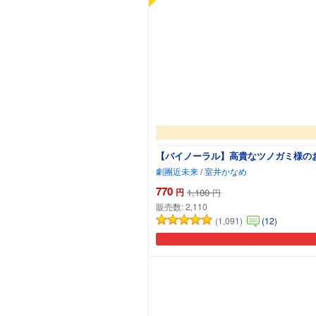
【バイノーラル】高貴なツノガミ様の
劇團近未来
/
室井かなめ
770
円
1,100
円
販売数:
2,110
(1,091)
(12)