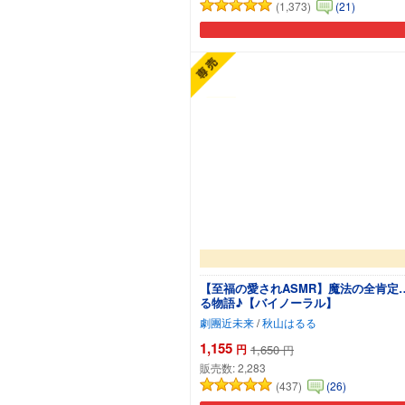
(1,373)
(21)
【至福の愛されASMR】魔法の全肯
る物語♪【バイノーラル】
劇團近未来
/
秋山はるる
1,155
円
1,650
円
販売数:
2,283
(437)
(26)