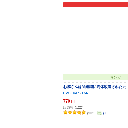
マンガ
お隣さんは闇組織に肉体改造された元
F.W.ZHolic
/
FAN
770
円
販売数:
5,221
(902)
(1)
カートに追加