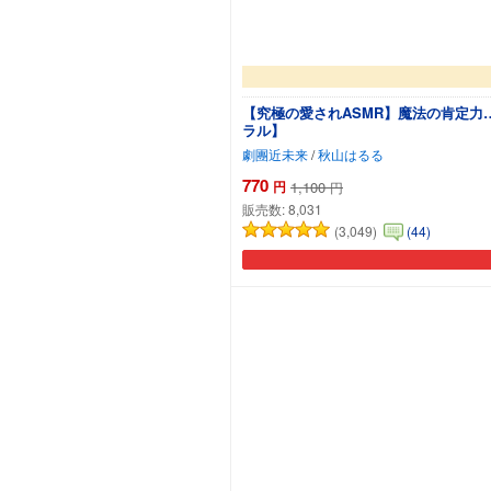
【究極の愛されASMR】魔法の肯定
ラル】
劇團近未来
/
秋山はるる
770
円
1,100
円
販売数:
8,031
(3,049)
(44)