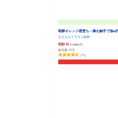
戦隊オレンジ悪堕ち～胸を触手で強●
えちえちイラスト絵師
550
円
1,100
円
販売数:
674
(71)