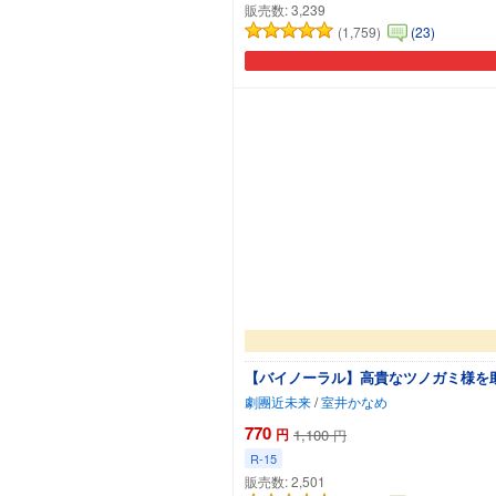
販売数:
3,239
(1,759)
(23)
【バイノーラル】高貴なツノガミ様を
劇團近未来
/
室井かなめ
770
円
1,100
円
R-15
販売数:
2,501