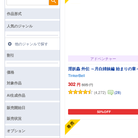
検索
作品形式
人気のジャンル
他のジャンルで探す
割引
アドベンチャー
淫妖蟲 外伝 ～月白姉妹編 始まりの章
価格
TinkerBell
対象作品
302
円
605
円
(4,272)
(28)
AI生成作品
販売開始日
50%OFF
カートに追加
販売状況
オプション