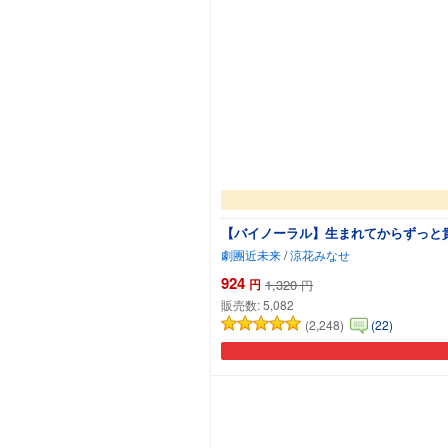
【バイノーラル】生まれてからずっと貴
劇團近未来
/
涼花みなせ
924
円
1,320
円
販売数:
5,082
(2,248)
(22)