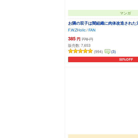
マンガ
お隣の双子は闇組織に肉体改造された
F.W.ZHolic
/
FAN
385
円
770
円
販売数:
7,653
(994)
(3)
50%OFF
カートに追