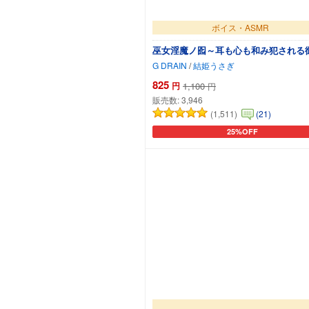
ボイス・ASMR
巫女淫魔ノ囮～耳も心も和み犯される
G DRAIN
/
結姫うさぎ
825
円
1,100
円
販売数:
3,946
(1,511)
(21)
25%OFF
カートに追加