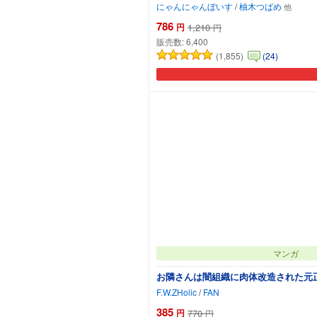
にゃんにゃんぼいす
/
柚木つばめ
786
円
1,210
円
販売数:
6,400
(1,855)
(24)
マンガ
お隣さんは闇組織に肉体改造された元
F.W.ZHolic
/
FAN
385
円
770
円