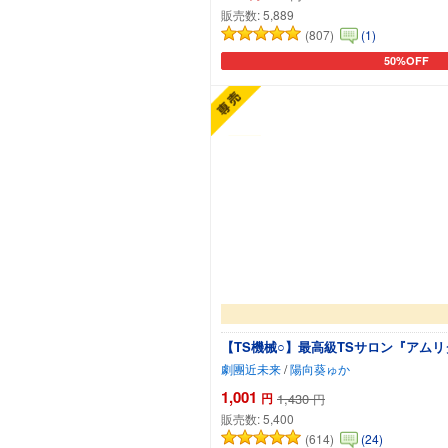
販売数:
5,889
(807)
(1)
50%OFF
カートに追加
【TS機械○】最高級TSサロン『アム
劇團近未来
/
陽向葵ゅか
1,001
円
1,430
円
販売数:
5,400
(614)
(24)