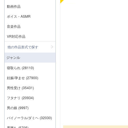
動画作品
ボイス・ASMR
音楽作品
VR対応作品
他の作品形式で探す
ジャンル
寝取られ
(28110)
妊娠/孕ませ
(27900)
男性受け
(35431)
フタナリ
(20934)
男の娘
(9997)
バイノーラル/ダミヘ
(32030)
悪堕ち
(5705)