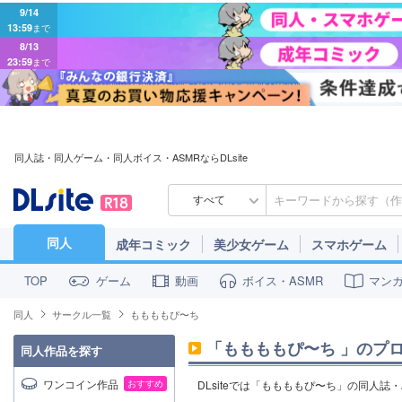
9/14
13:59
まで
8/13
23:59
まで
同人誌・同人ゲーム・同人ボイス・ASMRならDLsite
すべて
同人
成年コミック
美少女ゲーム
スマホゲーム
ゲーム
動画
ボイス・ASMR
マン
TOP
同人
サークル一覧
ももももぴ〜ち
「
ももももぴ〜ち
」のプ
同人作品を探す
ワンコイン作品
おすすめ
DLsiteでは「ももももぴ〜ち」の同人誌