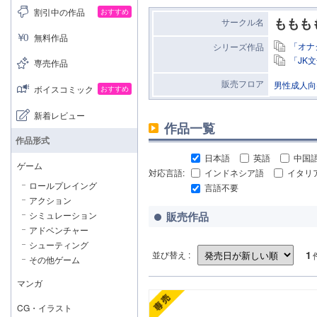
割引中の作品
おすすめ
ももも
サークル名
無料作品
「オナ
シリーズ作品
「JK
専売作品
販売フロア
男性成人向
ボイスコミック
おすすめ
新着レビュー
作品一覧
作品形式
日本語
英語
中国
ゲーム
対応言語:
インドネシア語
イタリ
ロールプレイング
言語不要
アクション
シミュレーション
販売作品
アドベンチャー
シューティング
1
並び替え :
その他ゲーム
マンガ
CG・イラスト