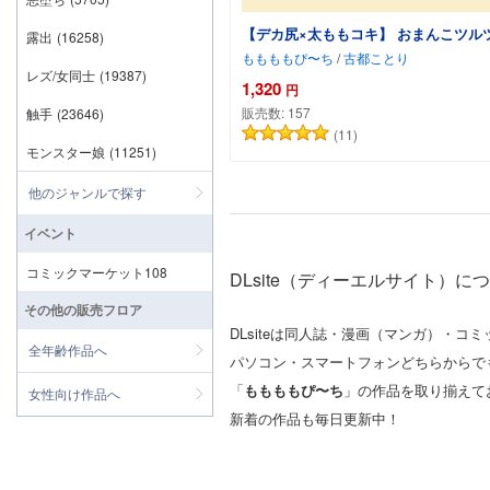
【デカ尻×太ももコキ】 おまんこツル
露出
(16258)
ももももぴ〜ち
/
古都ことり
レズ/女同士
(19387)
1,320
円
販売数:
157
触手
(23646)
(11)
モンスター娘
(11251)
他のジャンルで探す
イベント
コミックマーケット108
DLsite（ディーエルサイト）に
その他の販売フロア
DLsiteは同人誌・漫画（マンガ）・
全年齢作品へ
パソコン・スマートフォンどちらからで
「
ももももぴ〜ち
」の作品を取り揃えて
女性向け作品へ
新着の作品も毎日更新中！