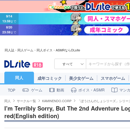
9/14
13:59
まで
8/20
23:59
まで
同人誌・同人ゲーム・同人ボイス・ASMRならDLsite
すべて
同人
成年コミック
美少女ゲーム
スマホゲーム
ゲーム
動画
ボイス・ASMR
マン
TOP
同人
サークル一覧
KAMINENDO.CORP
「ぼうけんのしょシリーズ」シリー
I'm Terribly Sorry, But The 2nd Adventure L
red(English edition)