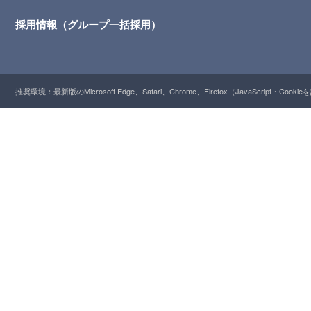
採用情報（グループ一括採用）
推奨環境：最新版のMicrosoft Edge、Safari、Chrome、Firefox（JavaScript・Cooki