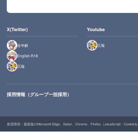
X(Twitter)
Youtube
全年齢
広報
English R18
広報
採用情報（グループ一括採用）
推奨環境：最新版のMicrosoft Edge、Safari、Chrome、Firefox（JavaScript・Cooki