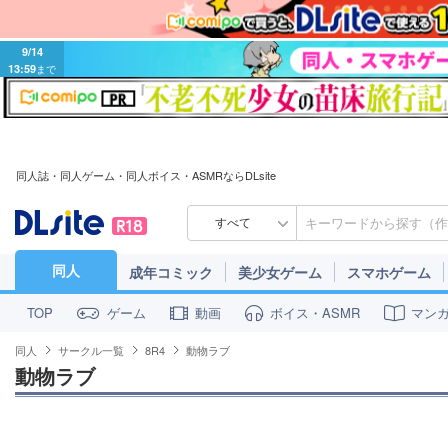
9/14
13:59
まで
同人誌・同人ゲーム・同人ボイス・ASMRならDLsite
すべて
同人
成年コミック
美少女ゲーム
スマホゲーム
ゲーム
動画
ボイス・ASMR
マン
TOP
同人
サークル一覧
8R4
動物ラブ
動物ラブ