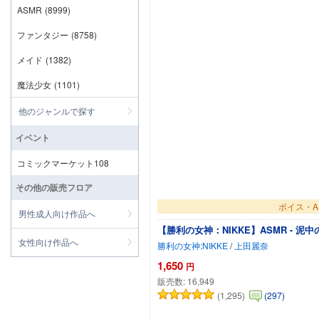
ASMR
(8999)
ファンタジー
(8758)
メイド
(1382)
魔法少女
(1101)
他のジャンルで探す
イベント
コミックマーケット108
その他の販売フロア
ボイス・A
男性成人向け作品へ
【勝利の女神：NIKKE】ASMR - 
女性向け作品へ
勝利の女神:NIKKE
/
上田麗奈
1,650
円
販売数:
16,949
(1,295)
(297)
カート