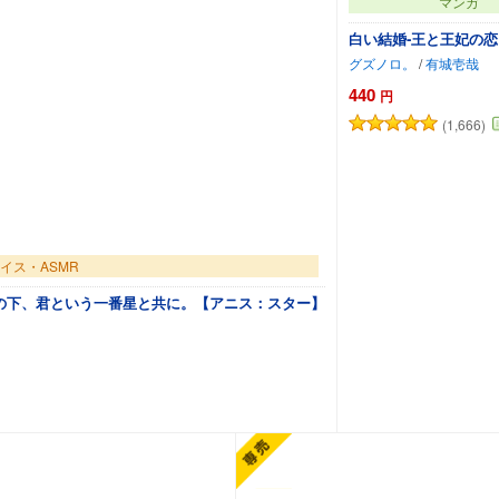
マンガ
白い結婚‐王と王妃の恋
グズノロ。
/
有城壱哉
440
円
(1,666)
イス・ASMR
 宵空の下、君という一番星と共に。【アニス：スター】
カートに追加
カートに追