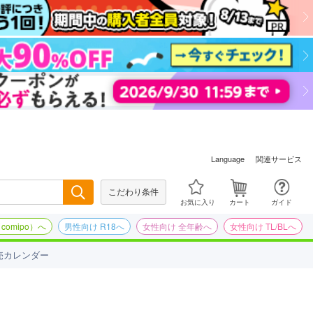
関連サービス
Language
こだわり条件
検索
お気に入り
カート
ガイド
omipo）へ
男性向け R18へ
女性向け 全年齢へ
女性向け TL/BLへ
売カレンダー