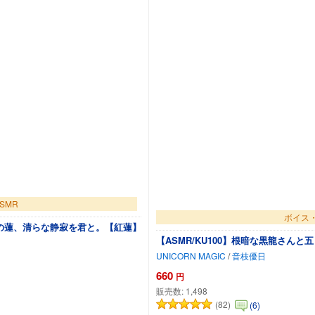
SMR
ボイス・
泥中の蓮、清らな静寂を君と。【紅蓮】
【ASMR/KU100】根暗な黒龍さん
UNICORN MAGIC
/
音枝優日
660
円
販売数:
1,498
(82)
(6)
に追加
カー