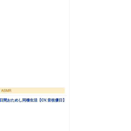
ASMR
と五日間おためし同棲生活【CV.音枝優日】
トに追加