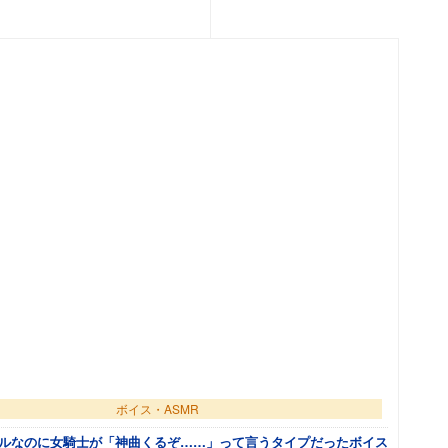
に追加
ボイス・ASMR
ルなのに女騎士が「神曲くるぞ……」って言うタイプだったボイス