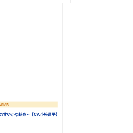
SMR
事の甘やかな献身～【CV:小松昌平】