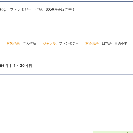
ど多彩な「ファンタジー」作品、8056件を販売中！
け
対象作品:
同人作品
ジャンル:
ファンタジー
対応言語:
日本語 言語不要
56
1～30
件中
件目