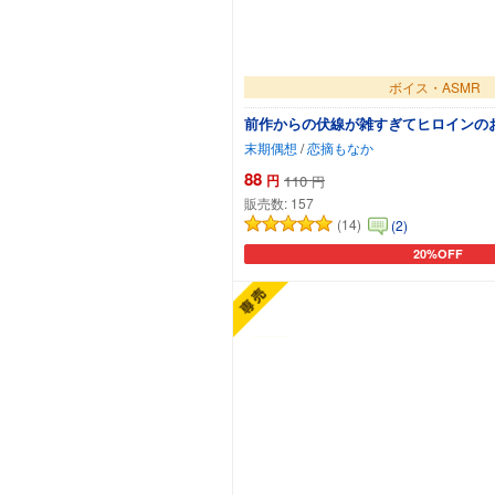
ボイス・ASMR
前作からの伏線が雑すぎてヒロインの
末期偶想
/
恋摘もなか
88
円
110
円
販売数:
157
(14)
(2)
20%OFF
カートに追加