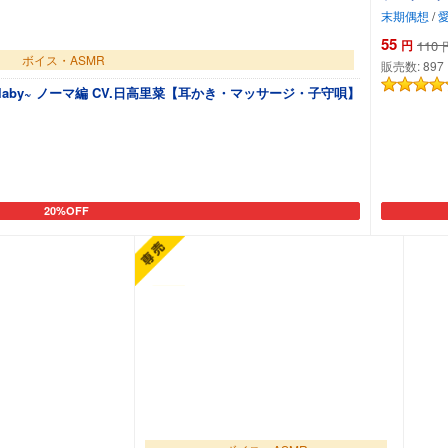
末期偶想
/
55
円
110
ボイス・ASMR
販売数:
897
 lullaby~ ノーマ編 CV.日高里菜【耳かき・マッサージ・子守唄】
20%OFF
カートに追加