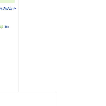
ものがたり‐
(38)
加