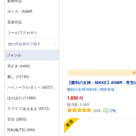
動画作品
ボイス・ASMR
音楽作品
ツール/アクセサリ
他の作品形式で探す
ジャンル
耳かき
(4465)
ボ
癒し
(13745)
【勝利の女神：NIKKE】ASMR -
バイノーラル/ダミヘ
(6537)
勝利の女神:NIKKE
/
岡咲美保
1,650
ほのぼの
(11980)
円
販売数:
5,065
ラブラブ/あまあま
(5572)
(304)
(78)
百合
(2855)
性転換(TS)
(594)