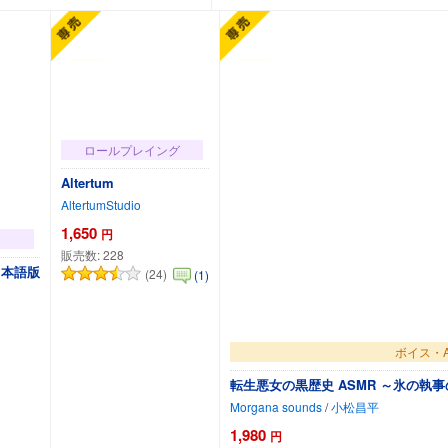
ロールプレイング
Altertum
AltertumStudio
1,650
円
販売数:
228
)日本語版
(24)
(1)
ボイス・A
転生悪女の黒歴史 ASMR ～氷の執
Morgana sounds
/
小松昌平
1,980
円