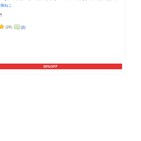
愛病ねこ
円
(26)
(2)
50%OFF
カートに追加