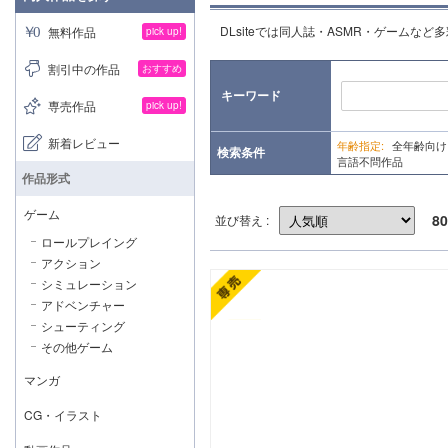
DLsiteでは同人誌・ASMR・ゲームな
無料作品
pick up!
割引中の作品
おすすめ
キーワード
専売作品
pick up!
新着レビュー
年齢指定:
全年齢向
検索条件
言語不問作品
作品形式
ゲーム
80
並び替え :
ロールプレイング
アクション
シミュレーション
アドベンチャー
シューティング
その他ゲーム
マンガ
CG・イラスト