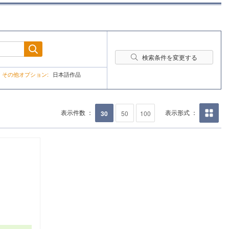
検索条件を変更する
再検
索
その他オプション:
日本語作品
表示件数 ：
表示形式 ：
30
50
100
画像の
み