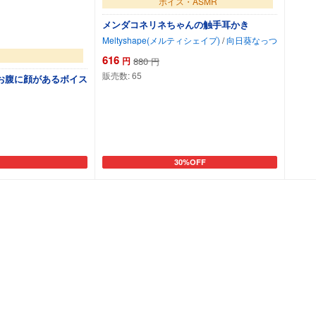
ボイス・ASMR
メンダコネリネちゃんの触手耳かき
Meltyshape(メルティシェイプ)
/
向日葵なっつ
616
円
880
円
販売数:
65
お腹に顔があるボイス
30%OFF
カートに追加