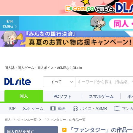
9/14
13:59
まで
同人誌・同人ゲーム・同人ボイス・ASMRならDLsite
すべて
同人
PCソフト
スマホゲーム
ボ
ゲーム
動画
ボイス・ASMR
マン
TOP
同人
ジャンル一覧
「ファンタジー」の作品一覧
「ファンタジー」の作品一
同人作品を探す