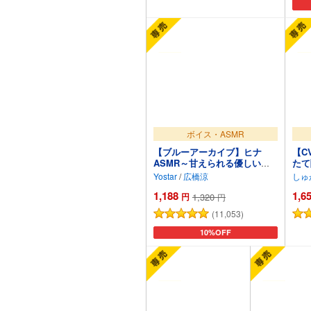
カートに追加
ボイス・ASMR
【ブルーアーカイブ】ヒナ
【C
ASMR～甘えられる優しいひ
たて
と時～
生活
Yostar
/
広橋涼
しゅ
い寝
1,188
1,6
円
1,320
円
(11,053)
カートに追加
10%OFF