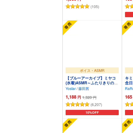
(105)
カートに追加
ボイス・ASMR
【ブルーアーカイブ】ミヤコ
キミ
(水着)ASMR～ふたりきりの島
念日
でおはようを。～
スマ
Yostar
/
藤田茜
RaR
過ご
1,188
165
恵里
円
1,320
円
(6,207)
カートに追加
10%OFF