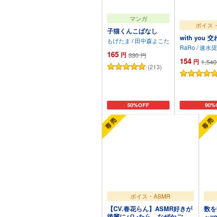
マンガ
ボイス・
子猫くんこばなし
with you
もげたま
/
田中森よこた
RaRo
/
速水奨
165
円
330
円
154
円
1,540
(213)
カートに追加
50%OFF
カー
90%
ボイス・ASMR
【CV.春花らん】ASMR好きが
数を
後輩にバレたら、なぜかご奉
～v