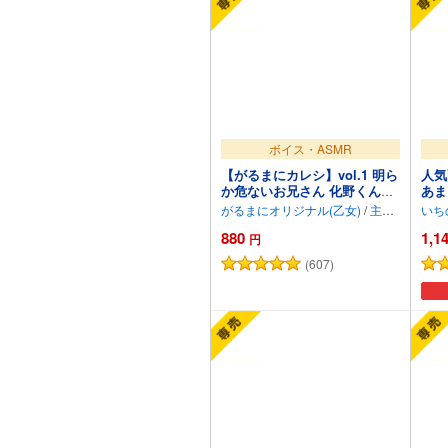
ボイス・ASMR
【がるまにカレシ】vol.1 明ら
人気
か危ないお兄さん 化野くん～
あま
添い寝、耳かき、不法侵入～
仕
がるまにオリジナル(乙女)
/
主水Ash
いち
880
1,1
円
(607)
カートに追加