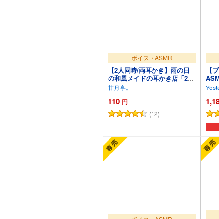
ボイス・ASMR
【2人同時/両耳かき】雨の日
【ブ
の和風メイドの耳かき店「2人
AS
で担当します。」【耳かき
ぐ横
甘月亭。
Yost
ASMR】
110
1,1
円
(12)
カートに追加
ボイス・ASMR