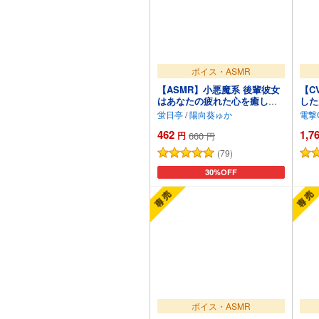
ボイス・ASMR
【ASMR】小悪魔系 後輩彼女
【C
はあなたの疲れた心を癒した
した
い ～甘々いじわる耳かき♡～
みの
蛍日亭
/
陽向葵ゅか
電撃G
【男性受け/指耳かき/無声音囁
への
462
1,7
き/バイノーラル】【KU100】
AS
円
660
円
テス
(79)
カートに追加
30%OFF
ボイス・ASMR