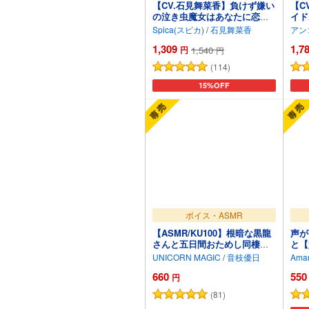
【CV.石見舞菜香】負けず嫌い
【C
の泣き虫魔女はあなたに恋を
イド
する【吐息・寝息・スライム
プデ
Spica(スピカ)
/
石見舞菜香
アン
耳かき・箒に乗る音】
AS
1,309
1,7
円
1,540
円
(114)
カートに追加
15%OFF
ボイス・ASMR
【ASMR/KU100】根暗な黒龍
声が
さんと五日間おためし同棲生
と【
活【CV.音枝優日】
あ・
UNICORN MAGIC
/
音枝優日
Aman
660
550
円
(81)