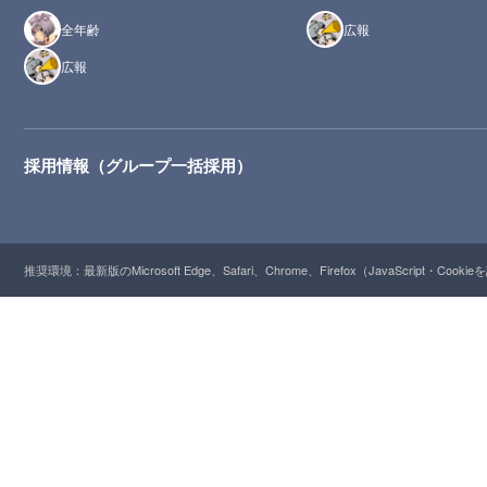
全年齢
広報
広報
採用情報（グループ一括採用）
推奨環境：最新版のMicrosoft Edge、Safari、Chrome、Firefox（JavaScript・Cooki