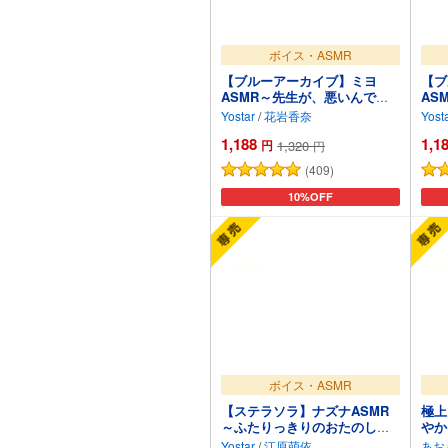
ボイス・ASMR
【ブルーアーカイブ】ミヨ
【ブ
ASMR～先生が、悪いんです
AS
よ?～
の～
Yostar
/
花岩香奈
Yost
1,188
1,1
円
1,320
円
(409)
カートに追加
10%OFF
ボイス・ASMR
【ステラソラ】ナズナASMR
極上
～ふたりっきりのおたのしみ
やか
～
トラ
Yostar
/
江原萌依
あお