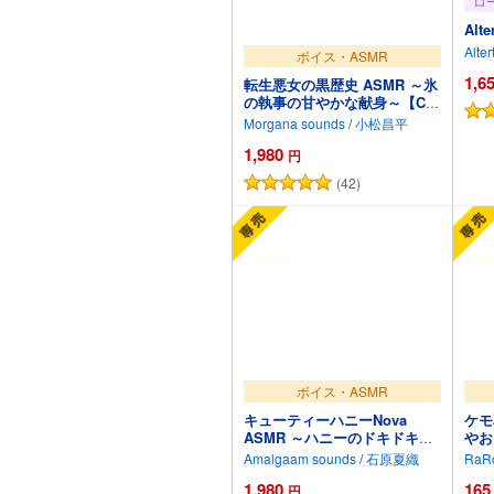
ロ
Alte
Alte
ボイス・ASMR
1,6
転生悪女の黒歴史 ASMR ～氷
の執事の甘やかな献身～【CV:
小松昌平】
Morgana sounds
/
小松昌平
1,980
円
(42)
カートに追加
ボイス・ASMR
キューティーハニーNova
ケモ
ASMR ～ハニーのドキドキ密
やお
着取材！～【CV:石原夏織】
がり
Amalgaam sounds
/
石原夏織
RaR
イナ
1,980
165
円