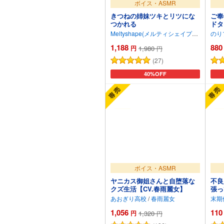
ボイス・ASMR
きつねの姉妹ツキとリツにな
ご奉
つかれる
ドタ
あわ
Meltyshape(メルティシェイプ)
/
眠音りま
のり
され
1,188
880
AS
円
1,980
円
(27)
カートに追加
40%OFF
ボイス・ASMR
ヤニカス御姐さんと自堕落な
不良
クズ生活【CV.春雨麗女】
張っ
あおぎり高校
/
春雨麗女
末期
1,056
110
円
1,320
円