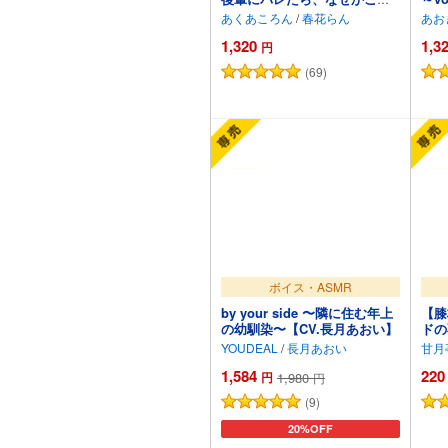
仕が始まった〜耳かき・囁
玄】
あくあころん
/
春花らん
あお
き・添い寝ASMR〜
1,320
1,3
円
(69)
カートに追加
ボイス・ASMR
by your side 〜隣に住む年上
【膝
の幼馴染〜【CV.長月あおい】
ドの
して
YOUDEAL
/
長月あおい
甘月
AS
1,584
220
円
1,980
円
(9)
カートに追加
20%OFF