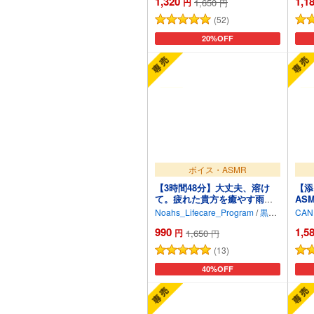
1,320
1,1
円
1,650
円
(52)
カートに追加
20%OFF
ボイス・ASMR
【3時間48分】大丈夫、溶け
【添
て。疲れた貴方を癒やす雨宿
AS
りサロンセラピー【CV.黒木ほ
ール
Noahs_Lifecare_Program
/
黒木ほの香
CAN
の香/囁き・オイルマッサー
きは
990
1,5
ジ・耳かき・炭酸ムース・耳
央】
円
1,650
円
ふー・両耳癒やし】
(13)
カートに追加
40%OFF