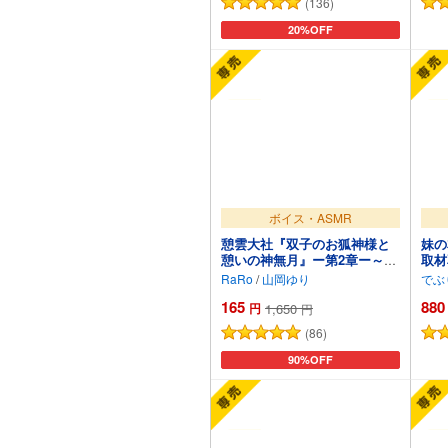
(136)
カートに追加
20%OFF
ボイス・ASMR
憩雲大社『双子のお狐神様と
妹の
憩いの神無月』ー第2章ー～ち
取材
ょっぴり心配性で色ボケなお
RaRo
/
山岡ゆり
でぶ
姉ちゃん、天華～【CV.山岡ゆ
165
880
り】
円
1,650
円
(86)
カートに追加
90%OFF