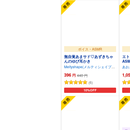
ボイス・ASMR
無自覚あまサド♡あずきちゃ
エト
んのゆび耳かき
AS
Meltyshape(メルティシェイプ)
/
柏音よも
あお
396
1,0
円
440
円
(6)
カートに追加
10%OFF