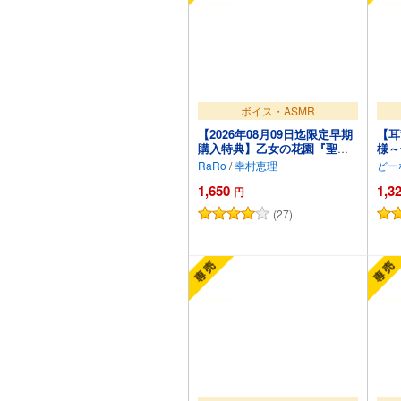
ボイス・ASMR
【2026年08月09日迄限定早期
【耳
購入特典】乙女の花園『聖ユ
様～
リヒメ学園〜恋愛同好会〜』
験～
RaRo
/
幸村恵理
どー
シリーズ〜嗜虐的な主人は使
1,650
1,3
用人をからかいたい、初雪 恵
円
美の場合～【CV.幸村恵理】
(27)
カートに追加