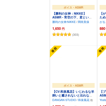
ボイス・ASMR
【勝利の女神：NIKKE】
【が
ASMR - 宵空の下、君という
ため
一番星と共に。【アニス：ス
ライ
勝利の女神:NIKKE
/
岡咲美保
がる
ター】
影会
1,650
880
円
(303)
カートに追加
ボイス・ASMR
【CV:和泉風花】いじわるな羊
【ブ
飼いと癒されないと出れない
AS
部屋【グリムコネクト
～
DANGAN STUDIO
/
和泉風花
Yost
ASMR】