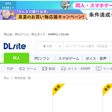
9/14
13:59
まで
同人誌・同人ゲーム・同人ボイス・ASMRならDLsite
すべて
同人
PCソフト
スマホゲーム
ボイス・音声
ゲーム
動画
ボイス・ASMR
マン
TOP
同人
専売作品一覧