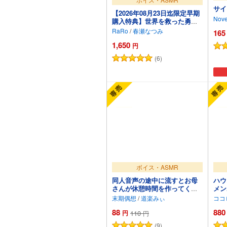
サイ
【2026年08月23日迄限定早期
Nove
購入特典】世界を救った勇者
と添い遂げたい『勇者よ、余
RaRo
/
春瀬なつみ
165
の夫にならないか?』～魔王プ
1,650
リン、主を骨抜きにしてやる
円
のじゃ！～【CV.春瀬なつみ】
(6)
カートに追加
ボイス・ASMR
同人音声の途中に流すとお母
ハウ
さんが休憩時間を作ってくれ
メン
るボイス
かき
末期偶想
/
道楽みぃ
ココ
ジ・
88
880
円
110
円
(9)