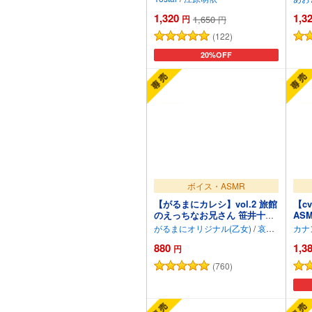
1,320
1,3
円
1,650
円
(122)
カートに追加
20%OFF
ボイス・ASMR
【がるまにカレシ】vol.2 旅館
【c
のえっちなお兄さん 笹井十色
AS
～残暑、耳かき、焦らしキス
の甘
がるまにオリジナル(乙女)
/
哀川佳介
～
き/
880
1,3
ジ】
円
(760)
カートに追加