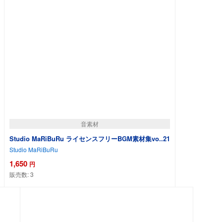
音素材
Studio MaRiBuRu ライセンスフリーBGM素材集vo..21
Studio MaRiBuRu
1,650
円
販売数:
3
カートに追加