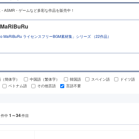
」の同人誌・ASMR・ゲームなど多彩な作品を販売中！
 MaRiBuRu
dio MaRiBuRu ライセンスフリーBGM素材集」シリーズ （22作品）
語（簡体字）
中国語（繁体字）
韓国語
スペイン語
ドイツ語
ベトナム語
その他言語
言語不要
1～34
件中
件目