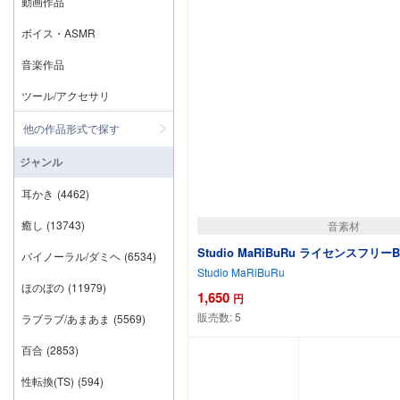
動画作品
ボイス・ASMR
音楽作品
ツール/アクセサリ
他の作品形式で探す
ジャンル
耳かき
(4462)
癒し
(13743)
音素材
Studio MaRiBuRu ライセンスフリーB
バイノーラル/ダミヘ
(6534)
Studio MaRiBuRu
ほのぼの
(11979)
1,650
円
販売数:
5
ラブラブ/あまあま
(5569)
カートに追加
百合
(2853)
性転換(TS)
(594)