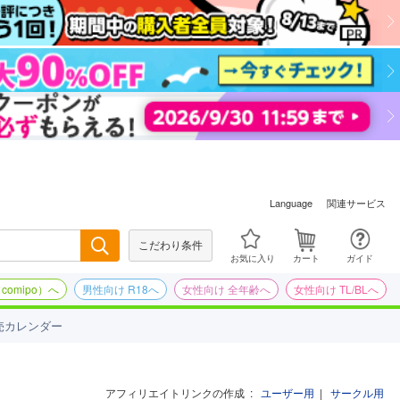
関連サービス
Language
こだわり条件
検索
お気に入り
カート
ガイド
omipo）へ
男性向け R18へ
女性向け 全年齢へ
女性向け TL/BLへ
売カレンダー
アフィリエイトリンクの作成
:
ユーザー用
|
サークル用