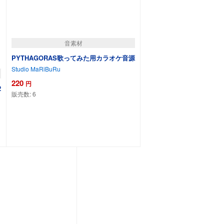
音素材
PYTHAGORAS歌ってみた用カラオケ音源
Studio MaRiBuRu
220
円
2
販売数:
6
カートに追加