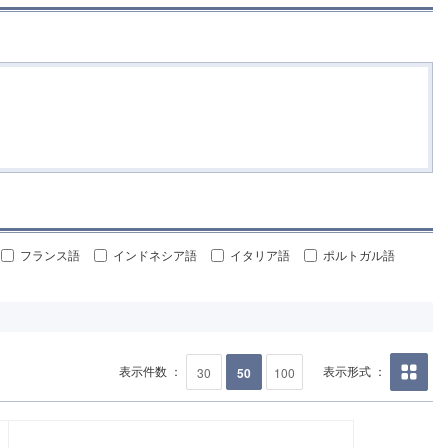
フランス語
インドネシア語
イタリア語
ポルトガル語
表示件数 ：
表示形式 ：
30
50
100
画像の
み