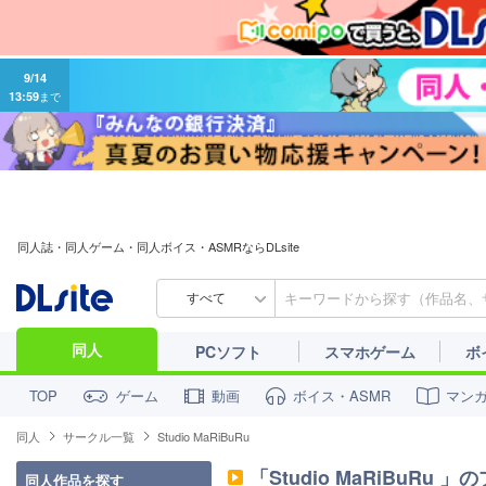
9/14
13:59
まで
同人誌・同人ゲーム・同人ボイス・ASMRならDLsite
すべて
同人
PCソフト
スマホゲーム
ボ
ゲーム
動画
ボイス・ASMR
マン
TOP
同人
サークル一覧
Studio MaRiBuRu
「
Studio MaRiBuRu
」の
同人作品を探す