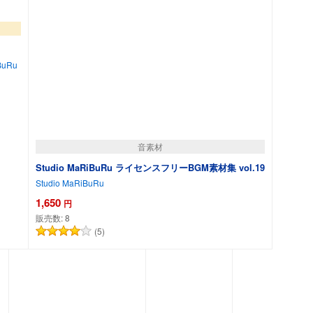
BuRu
音素材
Studio MaRiBuRu ライセンスフリーBGM素材集 vol.19
Studio MaRiBuRu
1,650
円
販売数:
8
(5)
追加
カートに追加