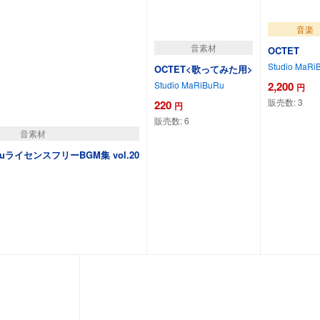
音楽
音素材
OCTET
Studio MaRi
OCTET<歌ってみた用>
2,200
Studio MaRiBuRu
円
販売数:
3
220
円
販売数:
6
音素材
BuRuライセンスフリーBGM集 vol.20
カートに追加
カートに追加
カートに