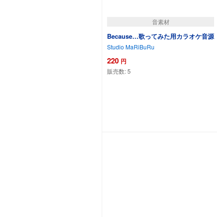
音素材
Because…歌ってみた用カラオケ音源
Studio MaRiBuRu
220
円
販売数:
5
カートに追加