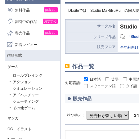
無料作品
pick up!
DLsiteでは「Studio MaRiBuRu
割引中の作品
おすすめ
Studio
サークル名
専売作品
pick up!
「Stu
シリーズ作品
新着レビュー
販売フロア
全年齢向け
作品形式
作品一覧
ゲーム
ロールプレイング
日本語
英語
中国
アクション
対応言語:
スウェーデン語
タイ語
シミュレーション
アドベンチャー
販売作品
シューティング
その他ゲーム
34
並び替え :
マンガ
CG・イラスト