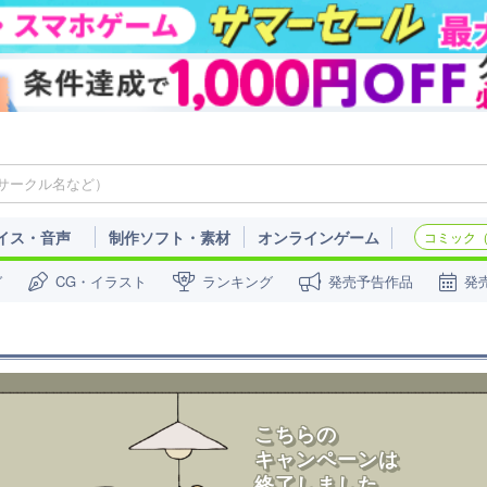
イス・音声
制作ソフト・素材
オンラインゲーム
コミック（c
ガ
CG・イラスト
ランキング
発売予告作品
発
こ
ち
ら
の
キ
ャ
ン
ペ
ー
ン
は
終
了
し
ま
し
た
。