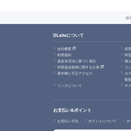
総
DLsiteについて
会社概要
採
利用規約
特
資金決済法に基づく表記
個
外部送信規律に関する公表
コ
著作権と不正アクセス
カ
動
リンクについて
サ
お支払い&ポイント
お支払い方法
ポイントについて
ポ