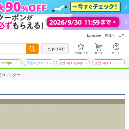
関連サービス
Language
こだわり条件
検索
お気に入り
カート
ガイド
omipo）へ
男性向け R18へ
女性向け 全年齢へ
女性向け TL/BLへ
売カレンダー