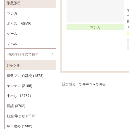
作品形式
マンガ
ボイス・ASMR
マンガ
ゲーム
ノベル
他の作品形式で探す
ジャンル
複数プレイ/乱交
(1878)
5
1～5
並び替え :
件中
件目
ヤンデレ
(2109)
中出し
(18757)
淫語
(3702)
妊娠/孕ませ
(2273)
年下攻め
(1582)