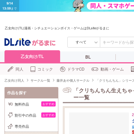
9/14
13:59
まで
乙女向け(TL)漫画・シチュエーションボイス・ゲームはDLsiteがるまに
すべて
乙女向け/TL
BL
同人
コミック
ドラマCD
動画・ゲーム
乙女向け同人
サークル一覧
藤井あや個人サークル
「クリちんちん」シリー
「クリちんちん生えちゃ
作品を探す
ー一覧
無料作品
おすすめ
割引中の作品
おすすめ
専売作品