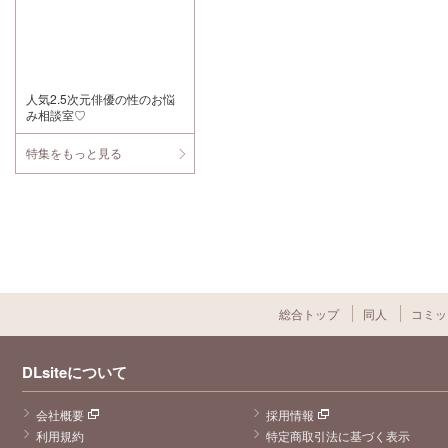
ま フェザーさん
の優しい声は夜
美くんそのもの
で喜怒哀楽を全
身全霊で演じた
お芝居、とても
良かったです。
人気2.5次元俳優の性のお悩
素晴らしかった
み相談室♡
です。色んなも
のを背負い抱え
て生きながら半
特集をもっと見る
分死んでいた夜
美くんをただの
可哀想な人にし
なかったのはフ
ェザーさんがし
っかりと生命を
吹き込んでくれ
たからだと思い
ます。夜美くん
はとても優しく
てすっごく格好
総合トップ
同人
コミッ
良かったです!!
誰よりも一生懸
命生きた夜美く
んを一生懸命演
DLsiteについて
じてくださった
フェザーさんに
感謝を UUR ST
OREさま 視聴
会社概要
採用情報
後、この作品は
利用規約
特定商取引法に基づく表示
夜美くんだけで