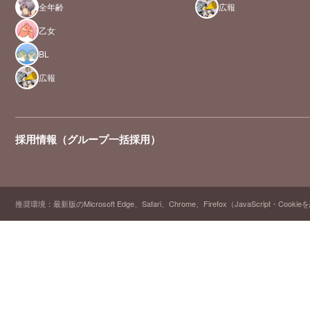
全年齢
広報
乙女
BL
広報
採用情報（グループ一括採用）
推奨環境：最新版のMicrosoft Edge、Safari、Chrome、Firefox（JavaScript・Cooki