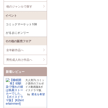
他のジャンルで探す
イベント
コミックマーケット108
がるまにオンリー
その他の販売フロア
全年齢作品へ
男性成人向け作品へ
新着レビュー
大人気TLコミッ
ク原作のフルボ
イス動画版&ボ
イスドラマ版、
原作コミック→
by
匿名を希望
ボイスドラマ版
→フルボイス動
画版という順番
で楽しませてい