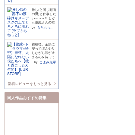
前では感情豊か
不気味で良かっ
なか現実にいな
ロインに渡しま
く執着している
のシリーズはな
で使用人の男性
たです。
いからこそより
す。 台本がつい
ことが分かりま
かなか出会えな
には嫉妬する
推し(と同じ顔面
憧れますね この
ている(最高!)の
す。 そして、行
い、続きが楽し
し、忠誠心でヒ
の男)と仕事した
方の他の作品も
でこの様子を文
為中何度も 俺と
みな作品です。
ロインがえっち
い～～～!!! しか
読みましたがど
字でも確認でき
のセックスを思
そりゃこの歳な
なことに付き合
も依織さんの推
れも素晴らしい
て大感謝! えっ
い出せ、俺との
らサラッとした
っていると思っ
しと同じ顔の三
by
もちもちモッツアレラ
作品でした
ちなキス(舌と舌
セックスが一番
エッチシーンに
て怖がっていた
好くんもイイ男
のセックス)あ
だって言え、俺
なる。過去に何
旦那様、なんて
で、めっちゃ好
り、耳舐めあ
のところに戻
かあったような
愛おしい!! ・愛
きでいてくれ
り、フェラチオ
れ、俺がいいっ
ら尚更…。 女の
の告白後の余裕
て… 目の前にい
視聴後、余韻に
あり、喘ぎ真似
て言え と本音を
子が初めてで感
のない我慢でき
るのになんだか
浸ってぼんやり
(複数)あり!!!て
溢れさせていて
じてる風なだけ
ない旦那様が本
現実離れしてい
しながら涙が止
んこ盛りですよ
胸が締め付けら
でもフィクショ
当にえっちなの
るような雰囲気
まるのを待って
こんなの!!! おい
れました。 trac
ンなので、良い
で何度も聞いて
もあって… こう
みたもの
by
こよみ先輩
おい、ここから
k5でヒロインに
塩梅で仰々しく
います。 ・前日
いう出逢い、オ
の、、、なかな
別の男に抱かれ
向かって「寂し
ないフィクショ
譚には……驚き
フパコとはまた
か止まってはく
に行くって正気
かったって素直
ンを混ぜてくれ
ました!!初対面
違うえっちな感
れませんでし
か……?俺はこ
になれよ」と言
てて読みやすか
でそんな!!気持
じでいいです
た。夜美くんが
の男に人生全ベ
うのですが、ブ
ったです。 キャ
ちよさに抗えず
ね…!! でもでも
教えてくれた4
新着レビューをもっと見る
ットしたい気分
ーメランすぎ
ラの心情なども
出してしまう旦
依織さんの推し
月4日は幸せの
だってのによ
て…(TT) 本当は
楽しむ作品と思
那様がえっち
と三好くんの顔
日だということ
ぉ……!!!
ヒロインのこと
うので紙の本で
で、大変良きで
が一緒なのもど
を私は生涯忘れ
同人作品おすすめ特集
が好きで離れた
買いたいくらい
した。 サークル
うやら理由があ
ないと思います
くないのに、人
です。 来月更新
さん、六条さ
るみたいで… そ
予告のサプボで
に対しての愛情
らしいので楽し
ん、 素敵な作品
れじゃ同一人物
聴いた喫煙シー
や気持ちを言葉
みにしてます。
をありがとうご
と言っても過言
ン。何故かずっ
で表現したり行
あと年下の男の
ざいました!! 30
じゃないですね
と気になってい
動で表すのが苦
子と年上の女の
0DL特典のサイ
笑笑って感じで
て。。。まさか
手な性格が故に
子の組み合わせ
コロトークも楽
した! ちなみに
あのシーンが忘
最後まで好きと
が本当に好きな
しみです!
三好くんの個人
れられないもの
言えない不器用
ので作者さんに
的に一番推せる
になるなんて ベ
な人でとても愛
は感謝しかあり