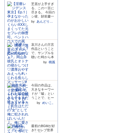
ただきました。
芝居が上手すぎ
今作の注意事項
る、この一言に
としては、ヒロ
尽きる。 今回の
インちゃんにボ
シ彼、財前慶一
イスが付いてい
郎さんは過去に
by
あんどりゅー村上
ます。ヒロイン
セフレ関係にあ
ちゃんのボイス
ったヒロインに
レストラックは
逃げられた経験
一切ございませ
をお持ちで、そ
んので、女性の
のことをかーな
お声が地雷とい
哀川さんの方言
ーり根に持って
う皆様は、お気
作品ということ
います!!!ヒロイ
をつけくださ
で、サンプルを
ンのことが大好
い。 ヒロインち
聴いた時から本
きで心を許して
ゃんにはお名前
当に楽しみにし
いたからこそ、
by
桃孤
が付いていま
ていました! 優
突然目の前から
す。苦手な皆様
しい声と穏やか
消え、挙句の果
はご注意くださ
な時間に思わず
てに他の男にア
い。 KZ様作品
泣いてしまい、
へ顔を晒したヒ
のボイスドラマ
自分が相当疲れ
ロインに怒り心
今回の作品は、
版に同梱されて
てるんだなと気
頭です。 プレイ
大きなキーワー
いることの多い
付かされ、何気
中は終始ねちね
ドが「嘘」とい
フリートークで
ないやりとりや
ち罵倒&言葉責
うことで、ヒー
すが、今作には
気遣いにたくさ
めをして自分が
ローの九歩柄歩
対談・個別とも
ん癒されまし
by
めいこ。
ヒロインの身体
(くぼつか あゆ
にありません。
た。全編通して
を開発したと分
む)くんと、その
さて、内容です
甘々で温泉に浸
からせられま
先生であるヒロ
が、優しいお兄
かっているよう
す。その発言の
インの双方が嘘
ちゃんだと思っ
な心地よさがあ
端々にヒロイン
をついていま
ていた憧れの幼
って、横になり
のことが大好き
最初のBGMが好
す。そして、そ
馴染が、実はの
ながら聴いてい
で仕方なく、自
き!! セレブ世界
の嘘が物語を大
どかちゃんをじ
たらいつの間に
分のところに戻