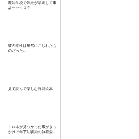
部分は、お腹周
ランダに出て夜
魔法学校で淫紋が暴走して事
おしくなりまし
ません
りの筋肉が綺麗
風に吹かれる
故セックス!?
た。 ヒロインが
なところです!!
度、私はあの夜
勝手に自分から
真面目な後輩っ
煙草を吸いなが
離れていった悲
て感じなのに体
ら「来ちゃだ
しみと、他の男
は大きいんで、
め」と困った顔
にも抱かれてい
体格差やプレス
で洗いたての髪
た怒りや嫉妬で
しちゃうシーン
に匂いがうつる
罵倒したり、え
もなかなかにあ
ことや湯冷めを
ぐい喘ぎ真似や
るところが抜け
心配してくれた
軽いスパンキン
目ないです。え
彼の本性は卑劣にこじれたも
夜美くんを思い
グもされたりす
っち。 この素敵
出しては何度も
のだった…
るので、激重感
な作品みたいに
何度も泣いてし
情を向けられる
推し、画面から
まうだろう 人に
のが好きなドM
出てこれんか～
優しくするのは
の方にぜひ聴い
～～いたら無限
好かれるためじ
ていただきたい
に働いて働いて
ゃなくて嫌われ
です♪ 今後の展
まいれるのにな
ないためと夜美
開がどうなるか
笑
くんは言ったけ
とても楽しみに
ど、きみは生ま
しています。 サ
見て読んで楽しむ官能絵本
れながらに人に
ークル様、三橋
優しくできる
様、素敵な作品
人。名が体を表
をありがとうご
しているもの。
ざいました!
ずっと私だけだ
ったと伝えてく
れた夜美くんを
私もずっと好き
でいるからね。
エロ本が見つかった事がきっ
これからも変わ
かけで年下幼馴染の執着愛を
らず、ずっと好
体で分からされる話
き フェザー龍さ