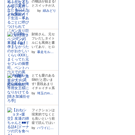
の物語が始まる!
きく動かしてい
っくり堕とそう
か寝てしまいそ
ってきてほしい
とスイッチが入
くことになりま
としていたお話
うです。疲れた
という執着心が
った瞬間でし
す。「先生を手
by
緑みどり
です。ボイスド
日に繰り返し聴
滲みまくり!ヒロ
た。 ・甘い低い
に入れたい」と
ラマ版で1番好
こうと思いま
インへの執着心
声に大人の色気
いう一心で嘘を
きなところは、
す。
の表現がお上手
が半端なく、最
つく歩くんと、
冒頭の、のどか
すぎて、あまあ
初から心臓がや
教師と教え子と
ちゃんが夢だと
まプレイではな
ばい。 ・トラッ
いう関係性に悩
思っていた、翔
いのに愛されて
財前さん、元セ
ク2でごっくん
み、自分の心に
くんにあれやこ
いることを実感
フレだしタイト
した後、口の中
嘘をついてしま
れやされている
できます。 特に
ルにも罵倒と書
を見せたときの
うヒロイン。対
場面。現実なの
好きだったの
いてあり、ヒロ
「あーぁ…」が
照的な二人の嘘
か夢なのかがわ
は、ヒロインが
インへの愛はな
もうもう!!好
by
暴走モルモット
が絡み合います
からないような
自分と離れてか
いのかなと思っ
き… ・あまり好
が、最終的にハ
表現には、情報
らも他の男性と
ていたのです
んでスパンキン
ッピーエンドと
量が少ない方が
の中出しセック
が、全くそんな
グは聞かないの
いう結末にたど
妄想しやすかっ
ス前提でピルを
ことありません
ですが、今作は
り着いて本当に
たです。 のどか
飲み続けている
でした…!! ヒロ
仕事の失敗から
良かったなと思
ちゃんについ
とても愛のある
と知ったときの
インの性格や体
のお仕置きであ
います。
て、ふわふわで
SMだと思いま
反応です。隠し
型、喘ぎ声、セ
ることと、一つ
ピュアなのどか
す! 普段あまり
きれない苛立ち
ックス中の仕草
前のトラックで
ちゃんにぴった
イチャイチャ系
をぶつけながら
や息遣い、腰の
の旦那様の言葉
りなお声で、と
のm男向けは読
ヒロインをいじ
動かし方、最高
by
埼玉のm紳士
のおかげで安心
ても可愛いヒロ
みますが、この
める慶一郎さん
に気持ちいい時
して聞けまし
インちゃんでし
作品をきっかけ
を楽しむことが
のイキ方、好き
た。苦手な方は
た。 翔くんにつ
に甘々いちゃラ
できます! そん
なキスのやり
SEなし版も同梱
いて、優しくて
ブコメディの方
な慶一郎さんも
方、弱いところ
フィクションは
されているの
面倒見が良い素
からSMもいい
プレイ後は優し
や体位まで全部
現実的でなくと
で、ぜひそちら
敵なイメージか
と思いました こ
い表情でヒロイ
知り尽くしてい
も良いという前
を。 ・冷静沈着
ら、ストーカー
ういうカップル
ンを見つめ、本
るし覚えている
提で読んではい
で感情を表に出
だとわかった後
に憧れますね。
音を吐露しなが
と言っていて、
ますが、正直リ
さない旦那様
by
ハワイに行きたい
の、逃げられな
こんなに理解の
らかつて渡せな
これだけでヒロ
アルな感じの方
が、ヒロインの
い感じがすごく
ある彼女はなか
かった指輪をヒ
インに対して強
が好きなのでこ