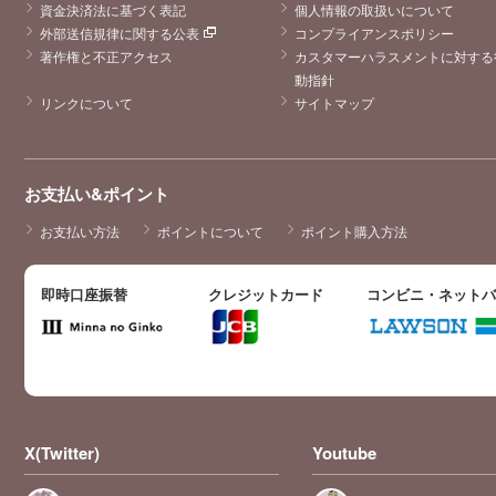
なく私たちの物
資金決済法に基づく表記
個人情報の取扱いについて
語だと思いまし
外部送信規律に関する公表
コンプライアンスポリシー
た。間違いなく
私の思い出の作
著作権と不正アクセス
カスタマーハラスメントに対する
品になりまし
動指針
た。儚くてとび
きり優しい夜美
リンクについて
サイトマップ
くんに出逢わせ
てくださってあ
りがとうござい
ました 夜美くん
必ず生まれ変わ
お支払い&ポイント
って二度目の人
生は夜美くんに
愛情や温もりを
お支払い方法
ポイントについて
ポイント購入方法
沢山与えてくれ
るご両親に育て
られ毎日穏やか
に過ごしてほし
即時口座振替
クレジットカード
コンビニ・ネット
い。おそらく経
験していないで
あろう青春をた
くさん楽しんで
今度こそ自分の
ために生きてく
ださい
X(Twitter)
Youtube