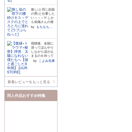
前では感情豊か
不気味で良かっ
なか現実にいな
ロインに渡しま
く執着している
のシリーズはな
で使用人の男性
たです。
いからこそより
す。 台本がつい
ことが分かりま
かなか出会えな
には嫉妬する
推し(と同じ顔面
憧れますね この
ている(最高!)の
す。 そして、行
い、続きが楽し
し、忠誠心でヒ
の男)と仕事した
方の他の作品も
でこの様子を文
為中何度も 俺と
みな作品です。
ロインがえっち
い～～～!!! しか
読みましたがど
字でも確認でき
のセックスを思
そりゃこの歳な
なことに付き合
も依織さんの推
れも素晴らしい
て大感謝! えっ
い出せ、俺との
らサラッとした
っていると思っ
しと同じ顔の三
by
もちもちモッツアレラ
作品でした
ちなキス(舌と舌
セックスが一番
エッチシーンに
て怖がっていた
好くんもイイ男
のセックス)あ
だって言え、俺
なる。過去に何
旦那様、なんて
で、めっちゃ好
り、耳舐めあ
のところに戻
かあったような
愛おしい!! ・愛
きでいてくれ
り、フェラチオ
れ、俺がいいっ
ら尚更…。 女の
の告白後の余裕
て… 目の前にい
視聴後、余韻に
あり、喘ぎ真似
て言え と本音を
子が初めてで感
のない我慢でき
るのになんだか
浸ってぼんやり
(複数)あり!!!て
溢れさせていて
じてる風なだけ
ない旦那様が本
現実離れしてい
しながら涙が止
んこ盛りですよ
胸が締め付けら
でもフィクショ
当にえっちなの
るような雰囲気
まるのを待って
こんなの!!! おい
れました。 trac
ンなので、良い
で何度も聞いて
もあって… こう
みたもの
by
こよみ先輩
おい、ここから
k5でヒロインに
塩梅で仰々しく
います。 ・前日
いう出逢い、オ
の、、、なかな
別の男に抱かれ
向かって「寂し
ないフィクショ
譚には……驚き
フパコとはまた
か止まってはく
に行くって正気
かったって素直
ンを混ぜてくれ
ました!!初対面
違うえっちな感
れませんでし
か……?俺はこ
になれよ」と言
てて読みやすか
でそんな!!気持
じでいいです
た。夜美くんが
の男に人生全ベ
うのですが、ブ
ったです。 キャ
ちよさに抗えず
ね…!! でもでも
教えてくれた4
新着レビューをもっと見る
ットしたい気分
ーメランすぎ
ラの心情なども
出してしまう旦
依織さんの推し
月4日は幸せの
だってのによ
て…(TT) 本当は
楽しむ作品と思
那様がえっち
と三好くんの顔
日だということ
ぉ……!!!
ヒロインのこと
うので紙の本で
で、大変良きで
が一緒なのもど
を私は生涯忘れ
同人作品おすすめ特集
が好きで離れた
買いたいくらい
した。 サークル
うやら理由があ
ないと思います
くないのに、人
です。 来月更新
さん、六条さ
るみたいで… そ
予告のサプボで
に対しての愛情
らしいので楽し
ん、 素敵な作品
れじゃ同一人物
聴いた喫煙シー
や気持ちを言葉
みにしてます。
をありがとうご
と言っても過言
ン。何故かずっ
で表現したり行
あと年下の男の
ざいました!! 30
じゃないですね
と気になってい
動で表すのが苦
子と年上の女の
0DL特典のサイ
笑笑って感じで
て。。。まさか
手な性格が故に
子の組み合わせ
コロトークも楽
した! ちなみに
あのシーンが忘
最後まで好きと
が本当に好きな
しみです!
三好くんの個人
れられないもの
言えない不器用
ので作者さんに
的に一番推せる
になるなんて ベ
な人でとても愛
は感謝しかあり