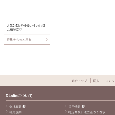
ま フェザーさん
の優しい声は夜
美くんそのもの
で喜怒哀楽を全
身全霊で演じた
お芝居、とても
良かったです。
人気2.5次元俳優の性のお悩
素晴らしかった
み相談室♡
です。色んなも
のを背負い抱え
て生きながら半
特集をもっと見る
分死んでいた夜
美くんをただの
可哀想な人にし
なかったのはフ
ェザーさんがし
っかりと生命を
吹き込んでくれ
たからだと思い
ます。夜美くん
はとても優しく
てすっごく格好
総合トップ
同人
コミッ
良かったです!!
誰よりも一生懸
命生きた夜美く
んを一生懸命演
DLsiteについて
じてくださった
フェザーさんに
感謝を UUR ST
OREさま 視聴
会社概要
採用情報
後、この作品は
利用規約
特定商取引法に基づく表示
夜美くんだけで