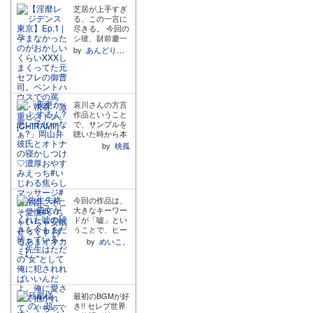
ただきました。
芝居が上手すぎ
今作の注意事項
る、この一言に
としては、ヒロ
尽きる。 今回の
インちゃんにボ
シ彼、財前慶一
イスが付いてい
郎さんは過去に
by
あんどりゅー村上
ます。ヒロイン
セフレ関係にあ
ちゃんのボイス
ったヒロインに
レストラックは
逃げられた経験
一切ございませ
をお持ちで、そ
んので、女性の
のことをかーな
お声が地雷とい
哀川さんの方言
ーり根に持って
う皆様は、お気
作品ということ
います!!!ヒロイ
をつけくださ
で、サンプルを
ンのことが大好
い。 ヒロインち
聴いた時から本
きで心を許して
ゃんにはお名前
当に楽しみにし
いたからこそ、
by
桃孤
が付いていま
ていました! 優
突然目の前から
す。苦手な皆様
しい声と穏やか
消え、挙句の果
はご注意くださ
な時間に思わず
てに他の男にア
い。 KZ様作品
泣いてしまい、
へ顔を晒したヒ
のボイスドラマ
自分が相当疲れ
ロインに怒り心
今回の作品は、
版に同梱されて
てるんだなと気
頭です。 プレイ
大きなキーワー
いることの多い
付かされ、何気
中は終始ねちね
ドが「嘘」とい
フリートークで
ないやりとりや
ち罵倒&言葉責
うことで、ヒー
すが、今作には
気遣いにたくさ
めをして自分が
ローの九歩柄歩
対談・個別とも
ん癒されまし
by
めいこ。
ヒロインの身体
(くぼつか あゆ
にありません。
た。全編通して
を開発したと分
む)くんと、その
さて、内容です
甘々で温泉に浸
からせられま
先生であるヒロ
が、優しいお兄
かっているよう
す。その発言の
インの双方が嘘
ちゃんだと思っ
な心地よさがあ
端々にヒロイン
をついていま
ていた憧れの幼
って、横になり
のことが大好き
最初のBGMが好
す。そして、そ
馴染が、実はの
ながら聴いてい
で仕方なく、自
き!! セレブ世界
の嘘が物語を大
どかちゃんをじ
たらいつの間に
分のところに戻