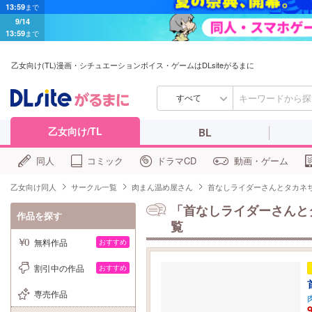
9/14
13:59
まで
乙女向け(TL)漫画・シチュエーションボイス・ゲームはDLsiteがるまに
すべて
乙女向け/TL
BL
同人
コミック
ドラマCD
動画・ゲーム
乙女向け同人
サークル一覧
肉まん温め屋さん
首なしライダーさんとタカネ
「首なしライダーさんと
作品を探す
覧
無料作品
おすすめ
割引中の作品
おすすめ
専売作品