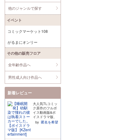
他のジャンルで探す
イベント
コミックマーケット108
がるまにオンリー
その他の販売フロア
全年齢作品へ
男性成人向け作品へ
新着レビュー
大人気TLコミッ
ク原作のフルボ
イス動画版&ボ
イスドラマ版、
原作コミック→
by
匿名を希望
ボイスドラマ版
→フルボイス動
画版という順番
で楽しませてい