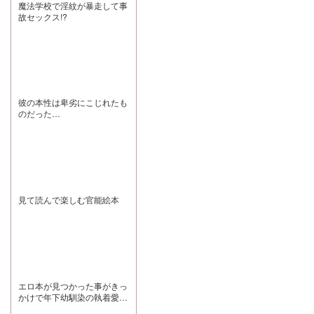
部分は、お腹周
ランダに出て夜
魔法学校で淫紋が暴走して事
おしくなりまし
ません
りの筋肉が綺麗
風に吹かれる
故セックス!?
た。 ヒロインが
なところです!!
度、私はあの夜
勝手に自分から
真面目な後輩っ
煙草を吸いなが
離れていった悲
て感じなのに体
ら「来ちゃだ
しみと、他の男
は大きいんで、
め」と困った顔
にも抱かれてい
体格差やプレス
で洗いたての髪
た怒りや嫉妬で
しちゃうシーン
に匂いがうつる
罵倒したり、え
もなかなかにあ
ことや湯冷めを
ぐい喘ぎ真似や
るところが抜け
心配してくれた
軽いスパンキン
目ないです。え
彼の本性は卑劣にこじれたも
夜美くんを思い
グもされたりす
っち。 この素敵
出しては何度も
のだった…
るので、激重感
な作品みたいに
何度も泣いてし
情を向けられる
推し、画面から
まうだろう 人に
のが好きなドM
出てこれんか～
優しくするのは
の方にぜひ聴い
～～いたら無限
好かれるためじ
ていただきたい
に働いて働いて
ゃなくて嫌われ
です♪ 今後の展
まいれるのにな
ないためと夜美
開がどうなるか
笑
くんは言ったけ
とても楽しみに
ど、きみは生ま
しています。 サ
見て読んで楽しむ官能絵本
れながらに人に
ークル様、三橋
優しくできる
様、素敵な作品
人。名が体を表
をありがとうご
しているもの。
ざいました!
ずっと私だけだ
ったと伝えてく
れた夜美くんを
私もずっと好き
でいるからね。
エロ本が見つかった事がきっ
これからも変わ
かけで年下幼馴染の執着愛を
らず、ずっと好
体で分からされる話
き フェザー龍さ