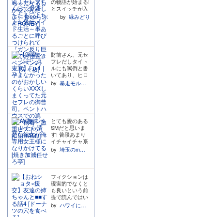
の物語が始まる!
きく動かしてい
っくり堕とそう
か寝てしまいそ
ってきてほしい
とスイッチが入
くことになりま
としていたお話
うです。疲れた
という執着心が
った瞬間でし
す。「先生を手
by
緑みどり
です。ボイスド
日に繰り返し聴
滲みまくり!ヒロ
た。 ・甘い低い
に入れたい」と
ラマ版で1番好
こうと思いま
インへの執着心
声に大人の色気
いう一心で嘘を
きなところは、
す。
の表現がお上手
が半端なく、最
つく歩くんと、
冒頭の、のどか
すぎて、あまあ
初から心臓がや
教師と教え子と
ちゃんが夢だと
まプレイではな
ばい。 ・トラッ
いう関係性に悩
思っていた、翔
いのに愛されて
財前さん、元セ
ク2でごっくん
み、自分の心に
くんにあれやこ
いることを実感
フレだしタイト
した後、口の中
嘘をついてしま
れやされている
できます。 特に
ルにも罵倒と書
を見せたときの
うヒロイン。対
場面。現実なの
好きだったの
いてあり、ヒロ
「あーぁ…」が
照的な二人の嘘
か夢なのかがわ
は、ヒロインが
インへの愛はな
もうもう!!好
by
暴走モルモット
が絡み合います
からないような
自分と離れてか
いのかなと思っ
き… ・あまり好
が、最終的にハ
表現には、情報
らも他の男性と
ていたのです
んでスパンキン
ッピーエンドと
量が少ない方が
の中出しセック
が、全くそんな
グは聞かないの
いう結末にたど
妄想しやすかっ
ス前提でピルを
ことありません
ですが、今作は
り着いて本当に
たです。 のどか
飲み続けている
でした…!! ヒロ
仕事の失敗から
良かったなと思
ちゃんについ
とても愛のある
と知ったときの
インの性格や体
のお仕置きであ
います。
て、ふわふわで
SMだと思いま
反応です。隠し
型、喘ぎ声、セ
ることと、一つ
ピュアなのどか
す! 普段あまり
きれない苛立ち
ックス中の仕草
前のトラックで
ちゃんにぴった
イチャイチャ系
をぶつけながら
や息遣い、腰の
の旦那様の言葉
りなお声で、と
のm男向けは読
ヒロインをいじ
動かし方、最高
by
埼玉のm紳士
のおかげで安心
ても可愛いヒロ
みますが、この
める慶一郎さん
に気持ちいい時
して聞けまし
インちゃんでし
作品をきっかけ
を楽しむことが
のイキ方、好き
た。苦手な方は
た。 翔くんにつ
に甘々いちゃラ
できます! そん
なキスのやり
SEなし版も同梱
いて、優しくて
ブコメディの方
な慶一郎さんも
方、弱いところ
フィクションは
されているの
面倒見が良い素
からSMもいい
プレイ後は優し
や体位まで全部
現実的でなくと
で、ぜひそちら
敵なイメージか
と思いました こ
い表情でヒロイ
知り尽くしてい
も良いという前
を。 ・冷静沈着
ら、ストーカー
ういうカップル
ンを見つめ、本
るし覚えている
提で読んではい
で感情を表に出
だとわかった後
に憧れますね。
音を吐露しなが
と言っていて、
ますが、正直リ
さない旦那様
by
ハワイに行きたい
の、逃げられな
こんなに理解の
らかつて渡せな
これだけでヒロ
アルな感じの方
が、ヒロインの
い感じがすごく
ある彼女はなか
かった指輪をヒ
インに対して強
が好きなのでこ