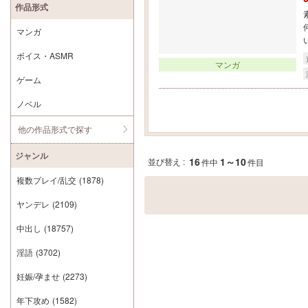
作品形式
マンガ
ボイス・ASMR
マンガ
ゲーム
ノベル
他の作品形式で探す
ジャンル
16
1～10
並び替え :
件中
件目
複数プレイ/乱交
(1878)
ヤンデレ
(2109)
中出し
(18757)
淫語
(3702)
妊娠/孕ませ
(2273)
年下攻め
(1582)