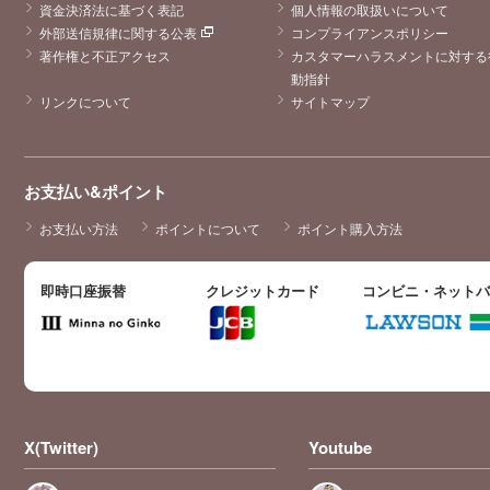
なく私たちの物
資金決済法に基づく表記
個人情報の取扱いについて
語だと思いまし
外部送信規律に関する公表
コンプライアンスポリシー
た。間違いなく
私の思い出の作
著作権と不正アクセス
カスタマーハラスメントに対する
品になりまし
動指針
た。儚くてとび
きり優しい夜美
リンクについて
サイトマップ
くんに出逢わせ
てくださってあ
りがとうござい
ました 夜美くん
必ず生まれ変わ
お支払い&ポイント
って二度目の人
生は夜美くんに
愛情や温もりを
お支払い方法
ポイントについて
ポイント購入方法
沢山与えてくれ
るご両親に育て
られ毎日穏やか
に過ごしてほし
即時口座振替
クレジットカード
コンビニ・ネット
い。おそらく経
験していないで
あろう青春をた
くさん楽しんで
今度こそ自分の
ために生きてく
ださい
X(Twitter)
Youtube