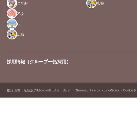
全年齢
広報
乙女
BL
広報
採用情報（グループ一括採用）
推奨環境：最新版のMicrosoft Edge、Safari、Chrome、Firefox（JavaScript・Cooki