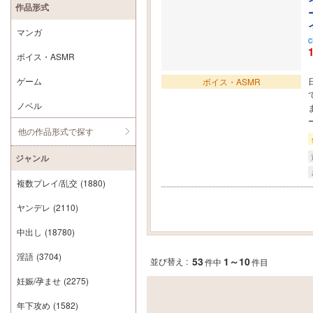
作品形式
マンガ
c
ボイス・ASMR
ゲーム
ボイス・ASMR
ノベル
他の作品形式で探す
ジャンル
複数プレイ/乱交
(1880)
ヤンデレ
(2110)
中出し
(18780)
淫語
(3704)
53
1～10
並び替え :
件中
件目
妊娠/孕ませ
(2275)
年下攻め
(1582)