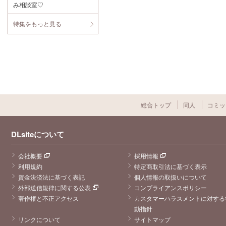
は多幸感で死に
み相談室♡
まだこんなに愛
ます、やはり助
って溢れるんだ
平はバレてなん
な」という彼の
ぼですね。 とり
特集をもっと見る
言葉もとても素
あえず確実に買
敵で。眠ってい
うべきです、殿
る彼女の顔を見
堂入り。岡山に
ながらポツリと
生まれてくれて
言ってくれた言
ありがとう哀川
葉もとっても彼
佳介、哀川佳介
らしい一言で温
を生んだ岡山、
かい気持ちにな
ありがとう。
りました。三橋
渡さんの心を寄
せてくださるお
芝居で恋人同士
総合トップ
同人
コミッ
の何気ない会話
がとっても自然
で彼の体温や存
在、溢れる想い
DLsiteについて
を近くて感じら
れた作品でし
た。 繰り返しず
会社概要
採用情報
ーっと聴きたい
利用規約
特定商取引法に基づく表示
と思います。
資金決済法に基づく表記
個人情報の取扱いについて
外部送信規律に関する公表
コンプライアンスポリシー
著作権と不正アクセス
カスタマーハラスメントに対する
動指針
リンクについて
サイトマップ