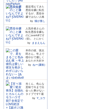
願いながら、レ
のときの行動
のも、全てが不
孕んだ後も優し
ビューの方に入
も、あの言葉
器用の裏返しに
く愛されるのと
最近増えてきた
らせていただき
も、全部ヒロイ
しか聞こえない
か!! 兎に角ヒロ
悪役令嬢に転生
ます。 こちらの
ンを大切に思っ
ので罵倒すらも
インがドロドロ
するが、悪役令
作品はオドオド
ていたからこそ
愛おしくなって
に執愛されてる
嬢ではない人格
ワンコ、尻尾フ
だったんだ」と
くると思いま
ところがみた
になる系物語で
リフリワンコ、
by
猫が推し
少しずつ繋がっ
す。そんな不器
い…!
す。 まさかの1
強気ワンコな
ていて、答え合
用罵倒があるか
発ヤラセてくれ
ど、多種多様な
わせをしている
人気作者さんの
らこそ、最終ト
ないかと(元)悪
ワンコが一度に
時間にドキドキ
転生悪役令嬢も
ラックでのヒロ
役令嬢から頼ま
楽しめてしま
していました。
のにoverkillです
インに対する慶
れてしまうクラ
う、大変お得な
そして、特にす
(笑)。 とにかく
一郎さんの優し
ウス様。このく
後輩ワンコパッ
きな台詞が「ず
ヒロインちゃん
by
ままえもん
い声色には思わ
だりはどの漫画
クです。 かわい
っと彼氏いなか
が可愛くて潔く
ず胸がギュッと
でも見たことな
い後輩、愛重め
ったなら、その
て大胆。今まで
なりました。反
本作の彼、慎太
かったのでわら
の後輩、強引な
時間俺にくれれ
の態度からのこ
則です。 SE等
郎さん。年上で
っちゃいまし
後輩など、ギャ
ばよかったの
のギャップで王
も大きすぎなく
穏やかで優しく
た。 エッチな下
ップが好きな方
に」です。 この
子イチコロです
ちょうど良いで
あなたが大好き
着で誘惑したり
におすすめで
台詞が本当に頭
よーチョロい
す。また本編だ
がダダ漏れ。お
ととても可愛か
by
ねー(夏欧)
す。 先輩以外と
から離れませ
ー。 王子カッコ
けでも十分に楽
声も穏やかで甘
ったです。 クラ
喋るとき、先輩
ん、一見すると
いいのにヤンデ
しめますが、同
くて優しくて全
ウス様も溺愛に
好き好きモー
少し冗談っぽく
レなのが堪らな
梱されているシ
身丸ごと包んで
豹変してから可
ド、ちょっと強
も聞こえます
いー。もとはま
ナリオ台本(ボリ
くれるような温
愛かった。 エッ
引モードなど、
が、渡会がヒロ
じめな正統派王
ューミーで助か
かいお声です。
チ度も高いので
ボイスを担当さ
インに対して抱
子なんだろうな
光くん、色んな
ります)を読むと
とても情熱的で
すが、両思いに
れた清美さんに
えていた気持ち
ぁと思いまし
意味で今まで出
解像度や音だけ
甘やかなシチュ
なるまでの過程
よる寿くんの
や、ずっと大切
た。 エッチも大
会った事がない
では伝わりにく
だったので心が
とかもう少し書
様々な顔の演じ
に想っていた時
体に迫ってたの
タイプです!! 最
い細かい部分を
荒んでいても全
かれてても良か
分け演技もすば
間を考えると、
に初めててウブ
初はシャイニー!
知ることができ
部浄化されるほ
by
Y_ユウ
ったのかなぁ。
らしかったで
ここに渡会のい
ってヒロイン可
(大声)と言った
てより一層楽し
どめちゃくちゃ
と思いました。
す。 まさにかわ
ちばんの本音が
愛すぎでは。
り、かなり変わ
むことができま
癒されました。
正直物足りない!
いいとかっこい
詰まっていたの
後、先っちょ寸
った人だなとい
した。素敵な作
「好きすぎて止
と感じてしまい