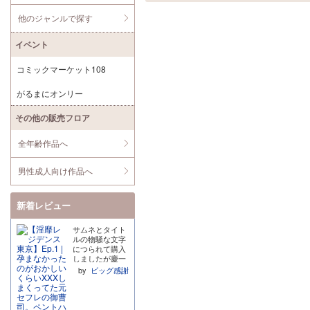
他のジャンルで探す
イベント
コミックマーケット108
がるまにオンリー
その他の販売フロア
全年齢作品へ
男性成人向け作品へ
新着レビュー
サムネとタイト
ルの物騒な文字
につられて購入
しましたが慶一
郎さんの本質は
by
ビッグ感謝
そこだけではな
いのかなと個人
的には思いまし
た。本当にそう