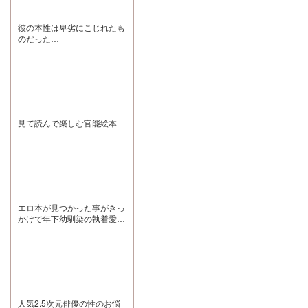
ぇ…。シチュエ
が、ヒロインの
めると 起きちゃ
ーションボイス
前ではどこか必
った?こっちお
ってダミヘを通
死さを見せると
いでって抱きし
彼の本性は卑劣にこじれたも
して物理的な距
ころも良かった
めてくれる。 暗
のだった…
離の近さを感じ
です。クセは強
闇が怖いあなた
て興奮するのが
いものの、その
が停電で震えて
当たり前なんで
個性ごと愛おし
いる時も駆けつ
すが、岡山弁と
く感じる光くん
けて抱きしめ、
いう言葉を通し
でした笑 演じら
キャンドルを灯
て彼自身の心地
れた富永さんで
して良い思い出
の良い温かみが
すが、少し鼻に
だけ覚えておこ
より伝わって興
かかったような
うねって安心さ
奮します。キュ
声?が新鮮で、
せてくれる。彼
見て読んで楽しむ官能絵本
ンキュン。 あと
声に柔らかさが
の存在が彼女に
彼本当に彼女の
あるからノンデ
とってどれほど
こと心の底から
リ発言も少しマ
安心できる避難
好きなんですよ
イルドに感じま
所であるか伝わ
ねぇ…。日常パ
した笑 光くんだ
ってきました。
ートではからか
からこそ成立す
癒し特化と思い
い混じりに話す
るあの独特なテ
きやえっちパー
言葉一つ一つに
ンポや発言、距
トは穏やかな慎
愛が伝わって
離感まで含め
エロ本が見つかった事がきっ
太郎さんが可愛
ぇ、半端じゃな
て、とても印象
かけで年下幼馴染の執着愛を
すぎて死にそう
いほど照れま
に残る演技です
なんだけどと
体で分からされる話
す。で、彼女の
ごく良かったで
段々我慢できな
助平がバレてか
す!!
くなっていくの
らプレイはまぁ
がもうえっちす
~~~~~いじわる
ぎてどうにかな
です。しっかり
りそうです。
夜更かしして30
「いつもめちゃ
分じっっくり焦
くちゃ愛してる
らされた後のtr4
人気2.5次元俳優の性のお悩
つもりだけど、