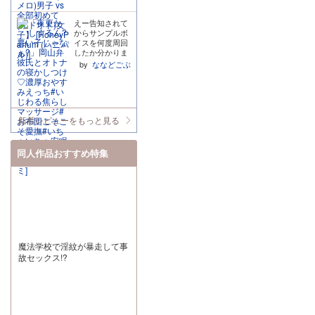
いの共存! 普段
かな、と勝手に
止めは王子でな
う印象で、発言
品をありがとう
まんなくなっち
ました。ここか
は敬語なのに、
思っています。
くても生殺しで
はかなりグサグ
ございました…!
ゃうぐらい…止
らが本番なので
えちなシーンで
「もっと早く出
すよ。 後半無事
えー告知されて
サ刺さるノンデ
まんなくなっ
は!?みたいなと
はいつの間にか
会いたかった」
に両思いエッチ
からサンプルボ
リ発言がたくさ
て…いい?」
ころで終わっち
敬語が外れてる
「その時間を自
がエロくて良か
イスを何度周回
ん聴けます笑
「触って欲しか
ゃったのでもう
のも自然でよか
分がもらいたか
ったです。何気
したか分かりま
(えっちシーンは
ったねー?我慢
少しこの2人を
ったです。先輩
った」という気
にその顔のクン
せん。三宅麟太
ちゃんと甘々で
by
ななどごぶ
してて偉かった
読みたかったな
への好きが溢れ
持ちが、この一
ニは凶器だよ王
郎くん、最高で
した笑) でも光
ねー?」 「だめ?
ぁと思いまし
ているのもGO
言に全部込めら
子。 最後にゲー
す。まず帰って
くんの良いの
じゃあもっとし
た。ハピエンな
OD。 あと、個
れているように
ムの主人公のシ
きた時点でご飯
が、ヒロインに
てあげたいな
ので良かったで
人的には大きな
感じて、すごく
ンヒロインでま
作っててくれる
対して自分の欲
ぁ」 もうこちら
すがもう少し2
体でぎゅーっと
だいすきです。
すが、これまた
し風呂も沸かし
求や気持ちを隠
に言ってくれる
人のイチャイチ
してくれるハグ
新着レビューをもっと見る
いい性格してま
てくれてるしマ
さないところ。
言葉が全部
ャが見たい!! 音
が包容力を感じ
す。三角関係?
ッサージまでし
欲しいなら欲し
甘々。ダメと言
声の方に入って
て思わず大型犬
なんだろうけど
てくれるしなん
い、好きなら好
うともっとして
る書き下ろし20
をよしよしして
これはこれで面
と子守唄まで(重
同人作品おすすめ特集
きと堂々と言え
あげたいなと言
pのポリネシア
しまいたくなる
白い。
要)歌ってくれる
る。その自信が
われるの穏やか
ンのストーリは
ような気持ちに
んですよ。ここ
ちょっと強引な
な人のたまに魅
漫画版でも読み
なりました。 き
まで“労り”を感
のに、不思議と
せるSっ気ほど
たかったが本音
ゅんと癒やしを
じる彼中々居ま
目を離せなくて
破壊力があるも
です。
くれる寿くん
せん大号泣で
惹かれてしまい
のはないです
を、ぎゅーっと
す。 さて、なん
ます。 ヒロイン
ね。 キスいっぱ
抱きしめてあげ
と言っても彼の
も最初は振り回
いしながらのえ
たくなる作品で
一大属性“岡山
されそうだと戸
っちもめちゃく
した!
弁”。いや本当に
惑いながらも、
ちゃ甘々で最高
魔法学校で淫紋が暴走して事
良くてぇ……(噛
光くんの迷いの
です。 声も顔も
故セックス!?
み締め)方言の魅
ない言動に触れ
ぜんぶ可愛いっ
力ってその人自
るうちに少しず
て言ってくれる
身の温かみを言
つ心を許してい
し愛してると好
葉でより近く感
ったのかな? 普
き好きをいっぱ
じられる所にあ
段は自信に満ち
い伝えてくれま
ると思ってて
ている光くん
す。 ふと目が覚