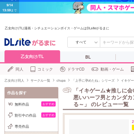
9/14
13:59
まで
乙女向け(TL)漫画・シチュエーションボイス・ゲームはDLsiteがるまに
すべて
乙女向け/TL
BL
同人
コミック
ドラマCD
動画・ゲーム
乙女向け同人
サークル一覧
chupa
「上手に孕めたね」シリーズ
イキゲー
「イキゲーム★推しに会
作品を探す
悪いハーフ男とカンダカ
る～」
のレビュー一覧
無料作品
おすすめ
割引中の作品
おすすめ
専売作品