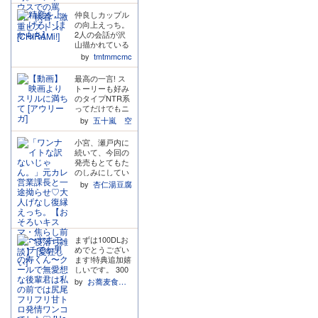
いうプレイを好
仲良しカップル
んでいる節もあ
の向上えっち。
るとは思います
2人の会話が沢
が、自分の手か
山描かれている
らヒロインがこ
訳ではありませ
ぼれ落ちていっ
by
tmtmmcmc
んが、これまで
たこと、そして
の関係値やお互
その後自分の知
最高の一言! ス
いを思いやって
らない所で知ら
トーリーも好み
いることが伝わ
ない人といるヒ
のタイプNTR系
ってきます。 え
ロインの姿にい
ってだけでもニ
っちな描写が丁
てもたってもい
ヤニヤしていた
by
五十嵐 空
寧で彼女の反応
られなくなった
のに、ヒーロー
もかわいいで
ことが根幹にあ
がわりと序盤か
小宮、瀬戸内に
す。 他の色んな
る故のプレイな
ら我慢できなく
続いて、今回の
パターンのえっ
のではないかと
なってるのも、
発売もとてもた
ちも見たくなり
感じました(それ
最終的には種付
のしみにしてい
ました。 この2
はそれとして罵
けするまで雌を
ました! 発売前
人ならお互いに
by
杏仁湯豆腐
倒やオナホ扱い
逃がさないって
から渡会がヒロ
高めあっていけ
など有り難い人
感じになって最
インとどう向き
るはず。 個人的
には有り難い内
高に悶えた! 都
合っていくのか
にグッときたの
容になっていま
合よく性処理す
とてもたのしみ
は、ノーブラT
す!)ただ、怒気
るクソやろうな
にしていました
シャツ状態のお
を含んだ口調や
んかでは無く
まずは100DLお
が、想像してた
っぱいの形がリ
責めた言葉も、
て、いい感じに
めでとうござい
より渡会のこと
アルだったこ
お前のことをい
独占欲を抱いて
ます!特典追加嬉
がだいすきにな
と。作者さんの
ちばん知ってる
いく感じが堪ら
しいです。 300
りました。 最初
こだわりを感じ
の俺だと自分と
なかった… ほん
DLまでもう少
から最後まで、
by
お蕎麦食べたい
ました。
の過去をなぞり
と!マジで続編が
し! たくさんの
おおきな愛でヒ
ながらドデカ執
欲しい!! 孕むま
先輩に寿くんが
ロインを包んで
着とドデカ嫉妬
でぐちゃぐちゃ
愛されることを
くれていて「あ
をぶつけてくる
にされるのとか!