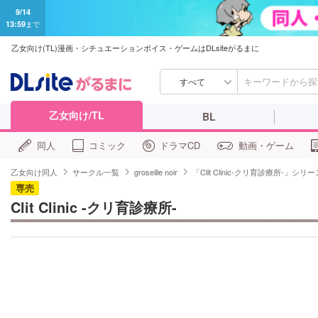
9/14
13:59
まで
乙女向け(TL)漫画・シチュエーションボイス・ゲームはDLsiteがるまに
すべて
乙女向け/TL
BL
同人
コミック
ドラマCD
動画・ゲーム
乙女向け同人
サークル一覧
groseille noir
「Clit Clinic-クリ育診療所-」シリー
専売
Clit Clinic -クリ育診療所-