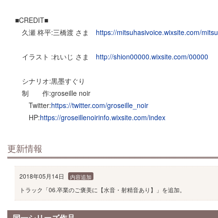
■CREDIT■
久瀬 柊平:三橋渡 さま
https://mitsuhasivoice.wixsite.com/mits
イラスト :れいじ さま
http://shion00000.wixsite.com/00000
シナリオ:黒墨すぐり
制 作:groseille noir
Twitter:
https://twitter.com/groseille_noir
HP:
https://groseillenoirinfo.wixsite.com/index
更新情報
2018年05月14日
内容追加
トラック「06.卒業のご褒美に【水音・射精音あり】」を追加。
同一シリーズ作品