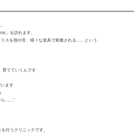
…。
nic」を訪れます。
トリスを指や舌、様々な道具で刺激される……という、
、育てていくんです
います
ね
ら……”
ンスを行うクリニックです。