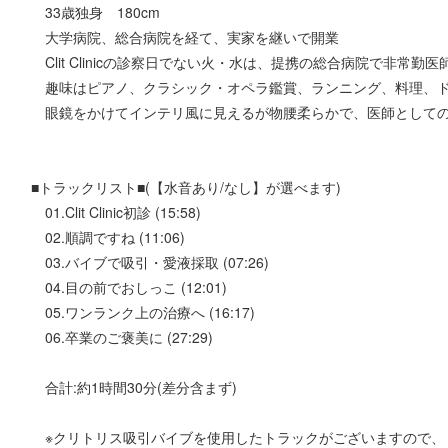
33歳独身 180cm
大学病院、総合病院を経て、実家を継いで開業
Clit Clinicの診察日でない火・水は、提携の総合病院で非常
趣味はピアノ、クラシック・オペラ鑑賞、ランニング、料理、
眼鏡をかけてインテリ風に見えるが物腰柔らかで、医師として
■トラックリスト■(【水音あり/なし】が選べます)
01.Clit Clinic初診 (15:58)
02.順調ですね (11:06)
03.バイブで吸引・愛液採取 (07:26)
04.目の前でおしっこ (12:01)
05.ワンランク上の治療へ (16:17)
06.卒業のご褒美に (27:29)
合計:約1時間30分(差分含まず)
※クリトリス吸引バイブを使用したトラックがございますので、