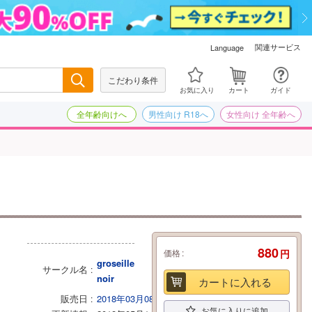
関連サービス
Language
こだわり条件
検索
お気に入り
カート
ガイド
全年齢向けへ
男性向け R18へ
女性向け 全年齢へ
880
価格
円
groseille
サークル名
noir
カートに入れる
販売日
2018年03月08日
お気に入りに追加