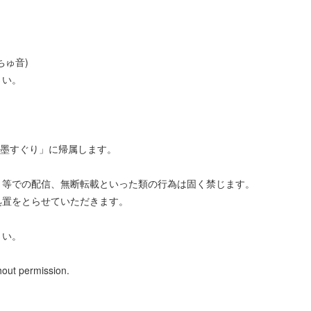
ゅ音)
さい。
び「黒墨すぐり」に帰属します。
ト等での配信、無断転載といった類の行為は固く禁じます。
処置をとらせていただきます。
さい。
hout permission.