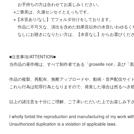
お手持ちの方は合わせてお楽しみください。
※ご褒美は、久瀬センセイとえっちです。
※【水音あり/なし】でフォルダ分けをしております。
作品に不可欠な、演出を含めた効果音以外の水音(いわゆるくち
なしにお聴きになりたい方は、【水音なし】からお選びくだ
■注意事項/ATTENTION■
当作品の著作権は、すべて制作者である「groseille noir」及
作品の複製、再配布、無断アップロードや、動画・音声配信サイ
これら行為は犯罪行為となりますので、発覚した場合は然るべき
以上の諸注意を十分にご理解、ご了承いただいた上でお楽しみ下
I wholly forbid the reproduction and manufacturing of my work wit
Unauthorized duplication is a violation of applicable laws.