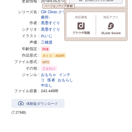
更新情報
2018年05月14日
更新情報
シリーズ名
Clit Clinic-クリ育診
療所-
対応環境
対応アプリ
作者
黒墨すぐり
シナリオ
黒墨すぐり
ブラウザ視聴
DLsite Sound
イラスト
れいじ
声優
三橋渡
年齢指定
R18
作品形式
ボイス・ASMR
ファイル形式
MP3
その他
乙女向け
ジャンル
おもちゃ
インテ
リ
医者
おもらし
中出し
ファイル容量
243.44MB
体験版ダウンロード
(7.27MB)