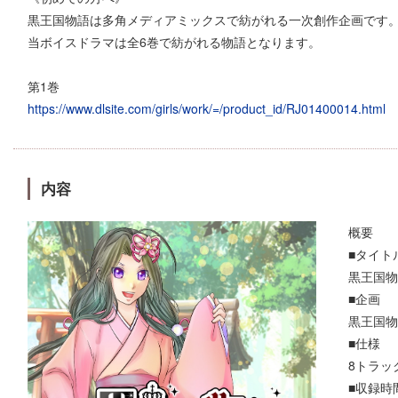
黒王国物語は多角メディアミックスで紡がれる一次創作企画です
当ボイスドラマは全6巻で紡がれる物語となります。
第1巻
https://www.dlsite.com/girls/work/=/product_id/RJ01400014.html
内容
概要
■タイト
黒王国物
■企画
黒王国物
■仕様
8トラッ
■収録時