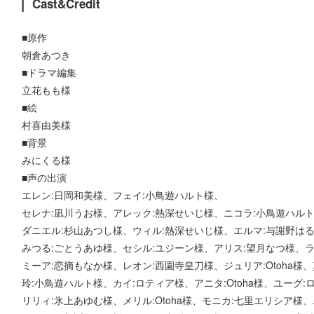
Cast&Credit
■原作
朝倉あつき
■ドラマ編集
立花もも様
■絵
村喜由美様
■背景
みにくる様
■声の出演
エレン:日岡和美様、フェイ:小鳥遊ハルト様、
セレナ:凪川うお様、アレック:熱深せいじ様、ニコラ:小鳥遊ハルト様
ダニエル:杉山あつし様、ウィル:熱深せいじ様、エルマ:与謝野はる
みつる:ごとうあゆ様、セシル:ユジーン様、アリス:望月なつ様、
ミーア:恋摘もなか様、レオン:西園寺皇刀様、ジュリア:Otoha様
玲:小鳥遊ハルト様、カイ:ロティア様、アニタ:Otoha様、ユーグ:
リリィ:氷上あゆむ様、メリル:Otoha様、モニカ:七里エリシア様