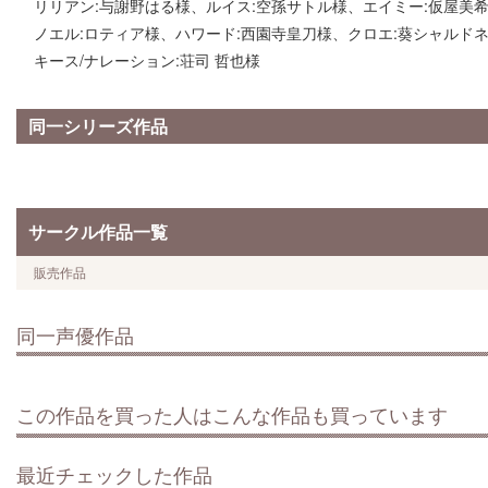
リリアン:与謝野はる様、ルイス:空孫サトル様、エイミー:仮屋美
ノエル:ロティア様、ハワード:西園寺皇刀様、クロエ:葵シャルド
キース/ナレーション:荘司 哲也様
同一シリーズ作品
サークル作品一覧
販売作品
同一声優作品
この作品を買った人はこんな作品も買っています
最近チェックした作品