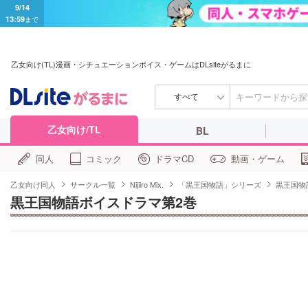
9/14
13:59
まで
乙女向け(TL)漫画・シチュエーションボイス・ゲームはDLsiteがるまに
すべて
乙女向け/TL
BL
同人
コミック
ドラマCD
動画・ゲーム
乙女向け同人
サークル一覧
Nijiiro Mix.
「黒王国物語」シリーズ
黒王国物
黒王国物語ボイスドラマ第2巻