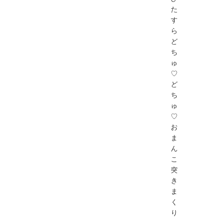
た
す
ら
ど
ち
ゅ
♡
ど
ち
ゅ
♡
お
ま
ん
こ
突
き
ま
く
り