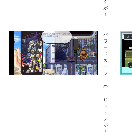
く
が
！
パ
ワ
ー
ド
ス
ー
ツ
の
ピ
ス
ト
ン
が
！