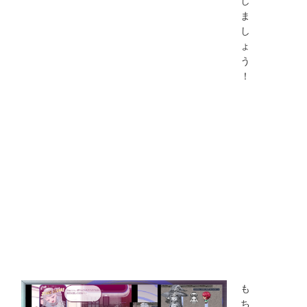
ま
し
ょ
う
！
も
ち