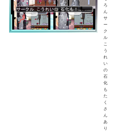
ろ
ん
サ
ー
ク
ル
こ
う
れ
い
の
石
化
も
た
く
さ
ん
あ
り