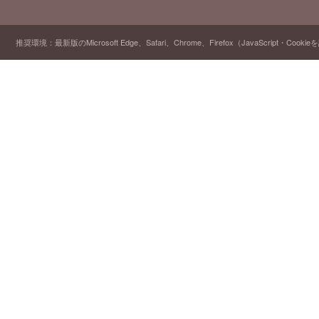
推奨環境：最新版のMicrosoft Edge、Safari、Chrome、Firefox（JavaScript・Cooki