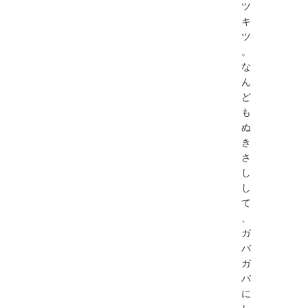
ツ
キ
ツ
。
な
ん
ど
も
ぬ
き
さ
し
し
て
、
ガ
バ
ガ
バ
に
し