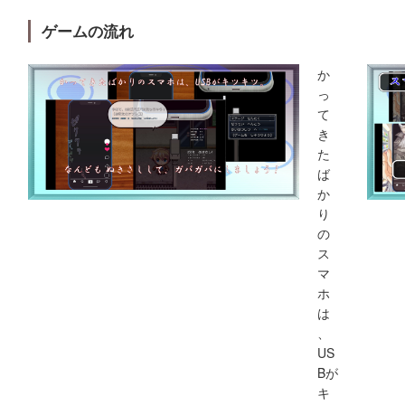
ゲームの流れ
か
っ
て
き
た
ば
か
り
の
ス
マ
ホ
は
、
US
Bが
キ