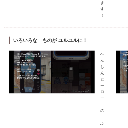
ま
す
！
いろいろな ものが ユルユルに！
へ
ん
し
ん
ヒ
ー
ロ
ー
の
ふ