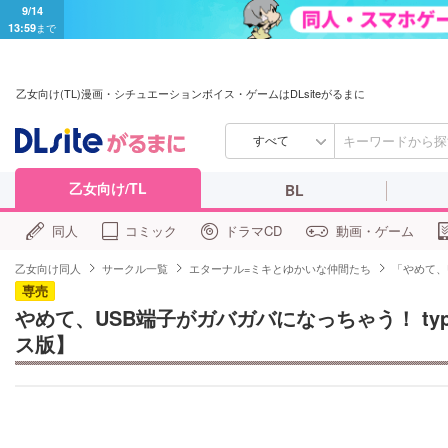
9/14
13:59
まで
乙女向け(TL)漫画・シチュエーションボイス・ゲームはDLsiteがるまに
すべて
乙女向け/TL
BL
同人
コミック
ドラマCD
動画・ゲーム
乙女向け同人
サークル一覧
エターナル=ミキとゆかいな仲間たち
「やめて、
専売
やめて、USB端子がガバガバになっちゃう！ typ
ス版】