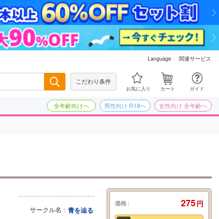
関連サービス
Language
こだわり条件
検索
お気に入り
カート
ガイド
全年齢向けへ
男性向け R18へ
女性向け 全年齢へ
275
価格
円
サークル名
青を辿る