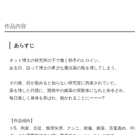
作品内容
あらすじ
オッド博士の研究所の下で働く助手のヒロイン。
ある日、誤って博士の希少な魔法薬の瓶を壊してしまう。
その後、目が覚めると知らない研究室に拘束されていた。
薬を壊した代償に、開発中の媚薬の実験体になれと命令され、
毎日激しく身体を弄ばれ、抱かれることにーーー?
【作品傾向】
ドS、拘束、主従、無理矢理、クンニ、絶倫、媚薬、言葉責め、中