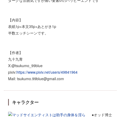
ダークな雰囲気ですが痛い要素0!のハッピーエンドです
【内容】
表紙1p+本文35p+あとがき1p
半数エッチシーンです。
【作者】
九十九青
X:@tsukumo_99blue
pixiv:
https://www.pixiv.net/users/49841964
Mail: tsukumo.99blue@gmail.com
キャラクター
●オッド博士