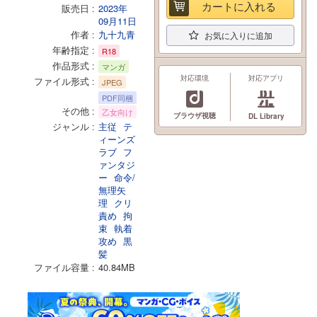
カートに入れる
販売日
2023年
09月11日
作者
九十九青
お気に入りに追加
年齢指定
R18
作品形式
マンガ
対応環境
対応アプリ
ファイル形式
JPEG
PDF同梱
その他
乙女向け
ブラウザ視聴
DL Library
ジャンル
主従
テ
ィーンズ
ラブ
フ
ァンタジ
ー
命令/
無理矢
理
クリ
責め
拘
束
執着
攻め
黒
髪
ファイル容量
40.84MB