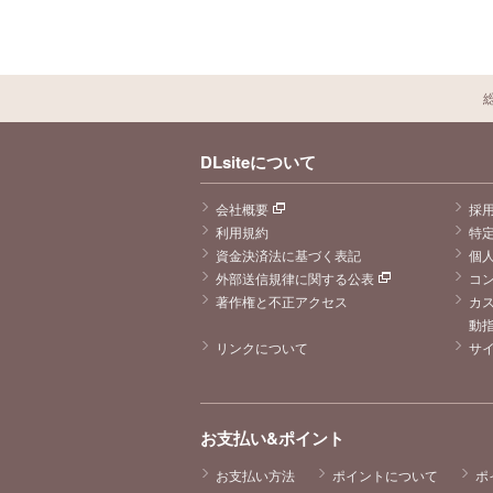
DLsiteについて
会社概要
採
利用規約
特
資金決済法に基づく表記
個
外部送信規律に関する公表
コ
著作権と不正アクセス
カ
動
リンクについて
サ
お支払い&ポイント
お支払い方法
ポイントについて
ポ