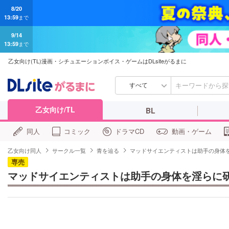
9/14
13:59
まで
乙女向け(TL)漫画・シチュエーションボイス・ゲームはDLsiteがるまに
すべて
乙女向け/TL
BL
同人
コミック
ドラマCD
動画・ゲーム
乙女向け同人
サークル一覧
青を辿る
マッドサイエンティストは助手の身体
専売
マッドサイエンティストは助手の身体を淫らに