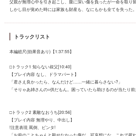
父親が無理心中を引き起こし、腹に深い傷を負ったが一命を取り
しかし目が覚めた時には家族も財産も、なにもかも全てを失った
トラックリスト
本編総尺(効果音あり)【1:37:55】
□トラック1 知らない叔父[10:40]
【プレイ内容 なし、ドラマパート】
「君さえ良かったら、なんだけど……一緒に暮らさない?」
「そりゃあ姉さんの○供だもん。困っていたら助けるのが当たり前
□トラック2 素敵なおうち[20:56]
【プレイ内容 無理やり、中出し】
!注意表現 罵倒、ビンタ!
「お前のことちゃんと殺せなかった傷だ。可哀想にな、これで死