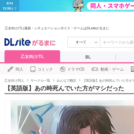
9/14
13:59
まで
乙女向け(TL)漫画・シチュエーションボイス・ゲームはDLsiteがるまに
すべて
乙女向け/TL
BL
同人
コミック
ドラマCD
動画・ゲーム
乙女向け同人
サークル一覧
みんなで翻訳
【英語版】あの時死んでいた方が
【英語版】あの時死んでいた方がマシだった