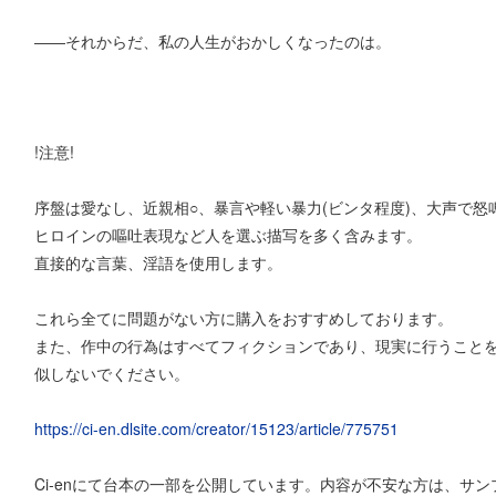
――それからだ、私の人生がおかしくなったのは。
!注意!
序盤は愛なし、近親相○、暴言や軽い暴力(ビンタ程度)、大声で
ヒロインの嘔吐表現など人を選ぶ描写を多く含みます。
直接的な言葉、淫語を使用します。
これら全てに問題がない方に購入をおすすめしております。
また、作中の行為はすべてフィクションであり、現実に行うこと
似しないでください。
https://ci-en.dlsite.com/creator/15123/article/775751
Ci-enにて台本の一部を公開しています。内容が不安な方は、サ