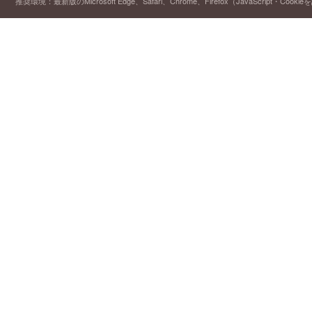
推奨環境：最新版のMicrosoft Edge、Safari、Chrome、Firefox（JavaScript・Cooki