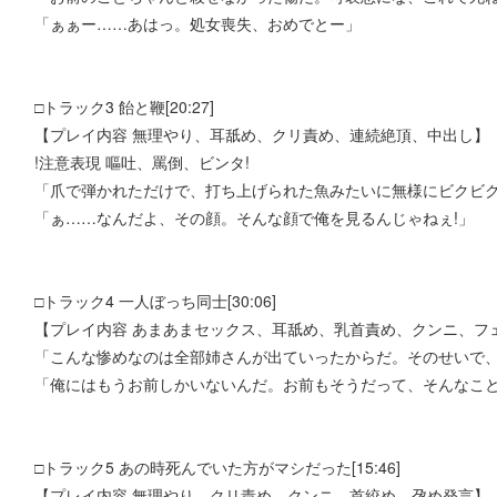
「ぁぁー……あはっ。処女喪失、おめでとー」
□トラック3 飴と鞭[20:27]
【プレイ内容 無理やり、耳舐め、クリ責め、連続絶頂、中出し】
!注意表現 嘔吐、罵倒、ビンタ!
「爪で弾かれただけで、打ち上げられた魚みたいに無様にビクビ
「ぁ……なんだよ、その顔。そんな顔で俺を見るんじゃねぇ!」
□トラック4 一人ぼっち同士[30:06]
【プレイ内容 あまあまセックス、耳舐め、乳首責め、クンニ、フ
「こんな惨めなのは全部姉さんが出ていったからだ。そのせいで
「俺にはもうお前しかいないんだ。お前もそうだって、そんなこと
□トラック5 あの時死んでいた方がマシだった[15:46]
【プレイ内容 無理やり、クリ責め、クンニ、首絞め、孕め発言】