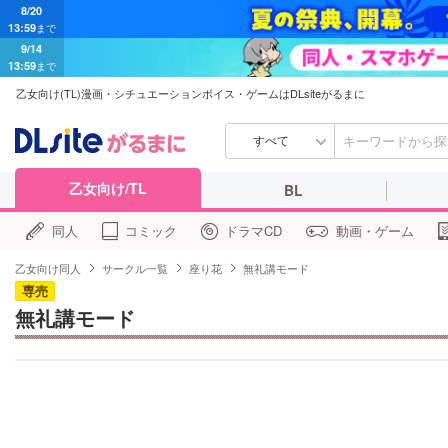
13:59
まで
9/14
13:59
まで
乙女向け(TL)漫画・シチュエーションボイス・ゲームはDLsiteがるまに
すべて
乙女向け/TL
BL
同人
コミック
ドラマCD
動画・ゲーム
乙女向け同人
サークル一覧
座り花
無礼講モード
専売
無礼講モード