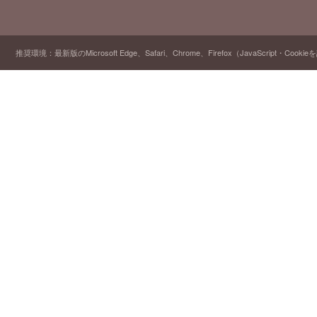
推奨環境：最新版のMicrosoft Edge、Safari、Chrome、Firefox（JavaScript・Cooki