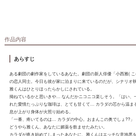
作品内容
あらすじ
ある劇団の劇作家をしているあなた。劇団の新人俳優「小西雅( こ
の恋人同士。今日も彼が家に泊まりに来ているのだが、シナリオ
雅くんはひとりほったらかしにされている。
拗ねているかと思いきや… なんだかニコニコ楽しそう。「はい、
れた愛情たっぷりな珈琲は、とても甘くて… カラダの芯から温ま
息が上がり身体が火照り始める。
「一番、疼いてるのは… カラダの中心。おまんこの奥でしょ??」
どうやら雅くん、あなたに媚薬を飲ませたみたい。
カラダが疼き始めてしまったあなたに、雅くんはエッチな意地悪