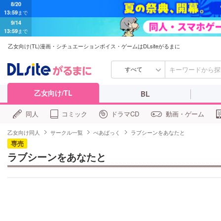
9/14
13:59
まで
乙女向け(TL)漫画・シチュエーションボイス・ゲームはDLsiteがるまに
すべて
乙女向け/TL
BL
同人
コミック
ドラマCD
動画・ゲーム
乙女向け同人
サークル一覧
べあばっく
ラブシーンをあなたと
専売
ラブシーンをあなたと