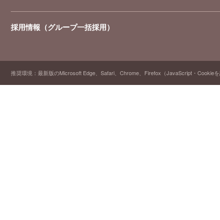
採用情報（グループ一括採用）
推奨環境：最新版のMicrosoft Edge、Safari、Chrome、Firefox（JavaScript・Cooki