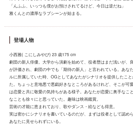
「んふふ、いっつも僕がお預けされてるけど、今日は逆だね」
雅くんとの濃厚なラブシーンが始まる。
登場人物
小西雅( こにしみやび) 23 歳175 cm
劇団の新人俳優。大学から演劇を始めて、役者歴はまだ浅いが、
が評価され、劇団の中でも「期待の新人」と言われている。あな
ルに所属していた時、OGとしてあなたがシナリオを提供したこと
た。ちょっと意地悪で悪戯好きなところがあるけれど、そこが可
は恋愛と共に敬愛の気持ちがある様子。あなたが恋愛に奥手なこ
なことも徐々にと思っていた。趣味は映画鑑賞。
芸術の才能に恵まれており、歌やダンス・絵なども得意。
実は密かにシナリオを書いているのだが、まずは役者として認め
あなたに見せられずにいる。